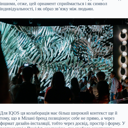
іншими, отже, цей орнамент сприймається і як символ
індивідуальності, і як образ зв’язку між людьми.
Для IQOS ця колаборація має більш широкий контекст ще й
тому, що в Мілані бренд позиціонує себе не прямо, а через
формат дизайн-інсталяції, тобто через досвід, простір і форму. У