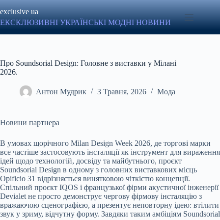
Перейти
exclusive ua
до
вмісту
ЕКСКЛЮЗИВНІ УКРАЇНСЬКІ МОДНІ НОВИНИ
Про Soundsorial Design: Головне з виставки у Мілані
2026.
Антон Мудрик
3 Травня, 2026
Мода
Новини партнера
В умовах щорічного Milan Design Week 2026, де торгові марки
все частіше застосовують інсталяції як інструмент для вираження
ідей щодо технологій, досвіду та майбутнього, проєкт
Soundsorial Design в одному з головних виставкових місць
Opificio 31 відрізняється винятковою чіткістю концепції.
Спільний проєкт IQOS і французької фірми акустичної інженерії
Devialet не просто демонструє чергову фірмову інсталяцію з
вражаючою сценографією, а презентує неповторну ідею: втілити
звук у зриму, відчутну форму. Завдяки таким амбіціям Soundsorial