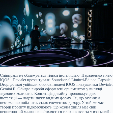
Співпраця не обмежується тільки інсталяцією. Паралельно з нею
IQOS і Devialet презентували Soundsorial Limited-Edition Capsule
Drop, до якої увійшли ключові моделі IQOS і навушники Devialet
Gemini II. Обидва вироби оформлені орнаментом у вигляді
звукових коливань. Концепція дизайну продовжує ідею
інсталяції — надати звуку видиму форму. Те, що зазвичай
неможливо побачити, стало елементом декору. У той же час
творці проєкту підкреслюють, що кожна хвиля має свій
неповторний малюнок і з’являється тільки в русі та у взаємодії з