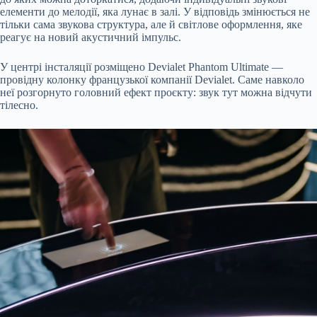
елементи до мелодії, яка лунає в залі. У відповідь змінюється не
тільки сама звукова структура, але й світлове оформлення, яке
реагує на новий акустичний імпульс.
У центрі інсталяції розміщено Devialet Phantom Ultimate —
провідну колонку французької компанії Devialet. Саме навколо
неї розгорнуто головний ефект проєкту: звук тут можна відчути
тілесно.