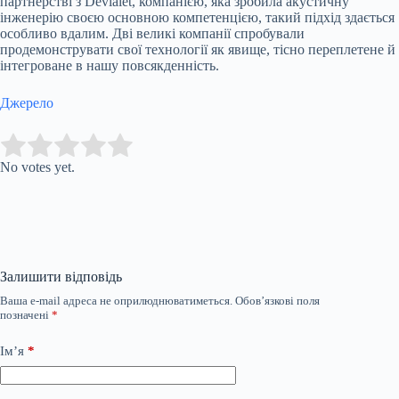
партнерстві з Devialet, компанією, яка зробила акустичну
інженерію своєю основною компетенцією, такий підхід здається
особливо вдалим. Дві великі компанії спробували
продемонструвати свої технології як явище, тісно переплетене й
інтегроване в нашу повсякденність.
Джерело
Submit Rating
Rate this item:
No votes yet.
Залишити відповідь
Ваша e-mail адреса не оприлюднюватиметься.
Обов’язкові поля
позначені
*
Ім’я
*