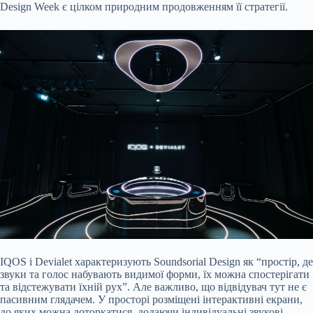
Design Week є цілком природним продовженням її стратегії.
IQOS і Devialet характеризують Soundsorial Design як “простір, де
звуки та голос набувають видимої форми, їх можна спостерігати
та відстежувати їхній рух”. Але важливо, що відвідувач тут не є
пасивним глядачем. У просторі розміщені інтерактивні екрани,
до яких можна доторкатися, додаючи індивідуальні звукові