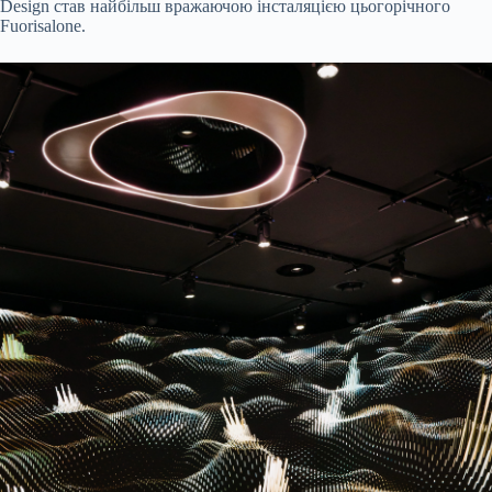
Design став найбільш вражаючою інсталяцією цьогорічного
Fuorisalone.