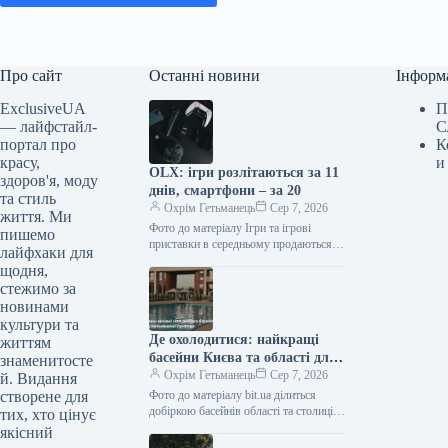
Про сайт
Останні новини
Інформ
ExclusiveUA
П
— лайфстайл-
С
портал про
К
красу,
и
OLX: ігри розлітаються за 11
здоров'я, моду
днів, смартфони – за 20
та стиль
Охрім Гетьманець
Сер 7, 2026
життя. Ми
Фото до матеріалу Ігри та ігрові
пишемо
приставки в середньому продаються на
лайфхаки для
OLX за 11 днів, планшети й техніка
щодня,
для дому…
стежимо за
новинами
культури та
Де охолодитися: найкращі
життям
басейни Києва та області для
знаменитосте
літнього відпочинку
Охрім Гетьманець
Сер 7, 2026
й. Видання
створене для
Фото до матеріалу bit.ua ділиться
добіркою басейнів області та столиці
тих, хто цінує
для сімейного, романтичного або соло
якісний
відпочинку на вихідні цього літа.…