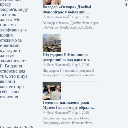
красу,
и
Володар «Оскара» Джеймі
здоров'я, моду
Фокс зіграє у бойовику
та стиль
Deadlocked
Леся Яковенко
Сер 6, 2026
життя. Ми
Володар «Оскара» Джеймі Фокс зіграє
пишемо
у бойовику Deadlocked 05.08.2026
лайфхаки для
15:38 Укрінформ Голлівудський актор,
щодня,
лауреат премії «Оскар» Джеймі Фокс
стежимо за
зіграє головну…
новинами
культури та
Під ударом РФ опинився
життям
резервний склад одного з
знаменитосте
видавництв – знищені 100
Леся Яковенко
Сер 6, 2026
й. Видання
тисяч книг
створене для
Під ударом РФ опинився резервний
склад одного з видавництв – знищені
тих, хто цінує
100 тисяч книг 05.08.2026 21:01
якісний
Укрінформ Уночі 5 серпня…
контент про
себе і своє
оточення.
Головою наглядової ради
Музею Голодомору обрали
Ющенка
Леся Яковенко
Сер 5, 2026
Головою наглядової ради Музею
Голодомору обрали Ющенка Фото
Copyright © 2026
06.08.2026 00:55 Укрінформ