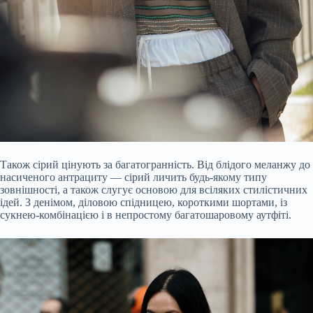
Також сірий цінують за багатогранність. Від блідого меланжу до
насиченого антрациту — сірий личить будь-якому типу
зовнішності, а також слугує основою для всіляких стилістичних
ідей. З денімом, діловою спідницею, короткими шортами, із
сукнею-комбінацією і в непростому багатошаровому аутфіті.