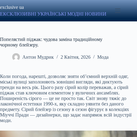
Перейти
exclusive ua
до
вмісту
ЕКСКЛЮЗИВНІ УКРАЇНСЬКІ МОДНІ НОВИНИ
Попелястий піджак: чудова заміна традиційному
чорному блейзеру.
Антон Мудрик
2 Квітня, 2026
Мода
Коли погода, нарешті, дозволяє зняти об’ємний верхній одяг,
міські вулиці заполоняють зовнішні вигляди, які диктують
тренди на весь рік. Цього разу сірий колір переважав, а сірий
піджак став ключовим елементом у вуличних ансамблях.
Поширеність сірого — це не просто так. Світ знову тяжіє до
лаконічної естетики 1990-х, яку складно уявити без даного
предмету. Сірий блейзер із сезону в сезон фігурує в колекціях
Міуччі Пради — дизайнерки, що задає напрямок всій індустрії
моди.