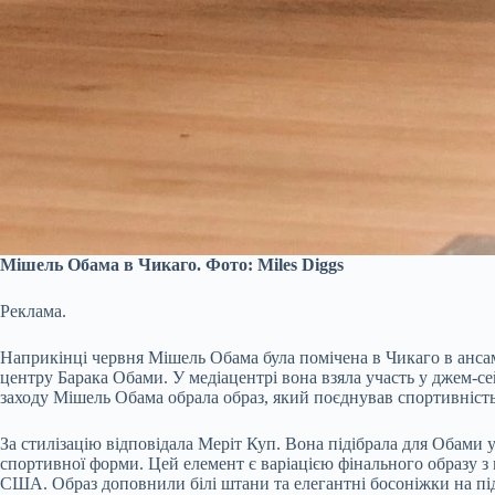
Мішель Обама в Чикаго. Фото: Miles Diggs
Реклама.
Наприкінці червня Мішель Обама була помічена в Чикаго в ансам
центру Барака Обами. У медіацентрі вона взяла участь у джем-сейш
заходу Мішель Обама обрала образ, який поєднував спортивність 
За стилізацію відповідала Меріт Куп. Вона підібрала для Обами 
спортивної форми. Цей елемент є варіацією фінального образу з
США. Образ доповнили білі штани та елегантні босоніжки на пі