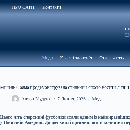
Перейти
ПРО САЙТ
Контакти
до
вмісту
ex
Е
Мода
Краса і здоров’я
Стиль життя
Мішель Обама продемонструвала стильний спосіб носити літній 
Антон Мудрик
7 Липня, 2026
Мода
Цього літа спортивні футболки стали одним із найвиразніших 
у Північній Америці. До цієї хвилі приєдналася й колишня 