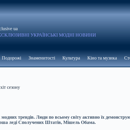
clusive ua
КСКЛЮЗИВНІ УКРАЇНСЬКІ МОДНІ НОВИНИ
Подорожі
Знаменитості
Культура
Кіно та музика
Ст
хіт сезону
модних трендів. Люди по всьому світу активно їх демонструют
перша леді Сполучених Штатів, Мішель Обама.