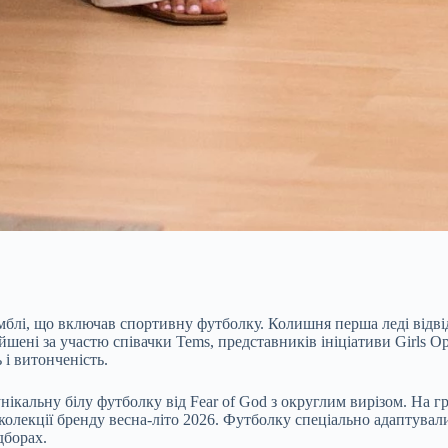
блі, що включав спортивну футболку. Колишня перша леді відвід
ені за участю співачки Tems, представників ініціативи Girls Oppor
і витонченість.
унікальну білу футболку від Fear of God з округлим вирізом. На 
 колекції бренду весна-літо 2026. Футболку спеціально адаптува
дборах.