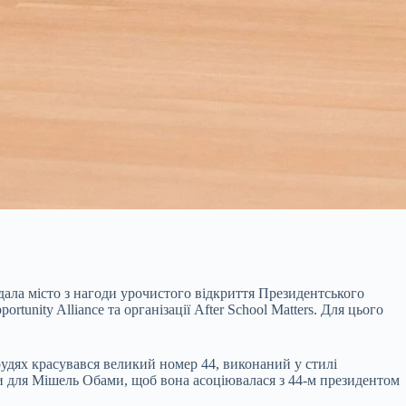
ала місто з нагоди урочистого відкриття Президентського
tunity Alliance та організації After School Matters. Для цього
грудях красувався великий номер 44, виконаний у стилі
ли для Мішель Обами, щоб вона асоціювалася з 44-м президентом