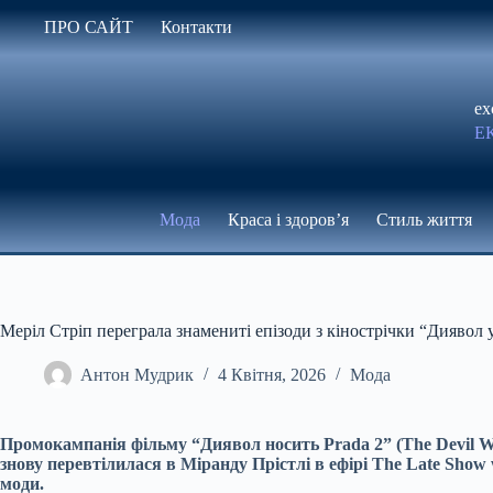
Перейти
ПРО САЙТ
Контакти
до
вмісту
ex
Е
Мода
Краса і здоров’я
Стиль життя
Меріл Стріп переграла знамениті епізоди з кінострічки “Диявол 
Антон Мудрик
4 Квітня, 2026
Мода
Промокампанія фільму “Диявол носить Prada 2” (The Devil We
знову перевтілилася в Міранду Прістлі в ефірі The Late Show
моди.