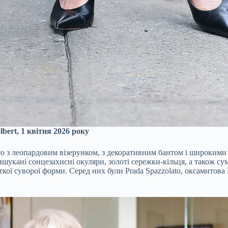
bert, 1 квітня 2026 року
ьто з леопардовим візерунком, з декоративним бантом і широким
кані сонцезахисні окуляри, золоті сережки-кільця, а також сумка
ї суворої форми. Серед них були Prada Spazzolato, оксамитова Fe