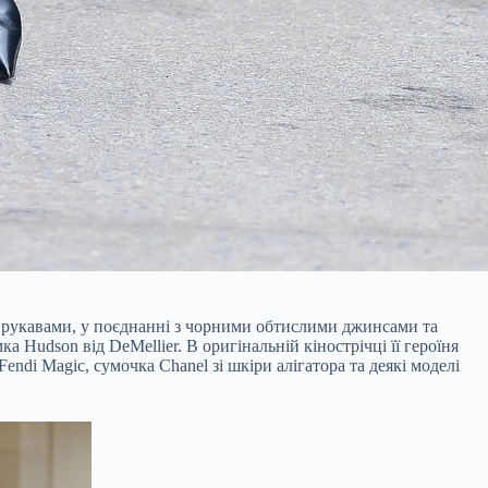
и рукавами, у поєднанні з чорними обтислими джинсами та
 Hudson від DeMellier. В оригінальній кінострічці її героїня
ndi Magic, сумочка Chanel зі шкіри алігатора та деякі моделі