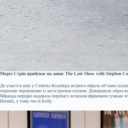
Меріл Стріп прибуває на запис The Late Show with Stephen Col
До участі в шоу у Стівена Кольбера актриса обрала об’ємне пал
чорними черевиками із загостреним носком. Довершили образ вишу
Міранда нерідко надавала перевагу великим фірмовим сумкам чітко
Hermès, у тому числі Kelly.