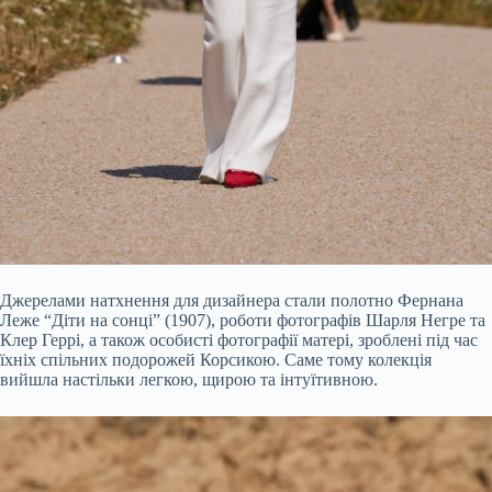
Джерелами натхнення для дизайнера стали полотно Фернана
Леже “Діти на сонці” (1907), роботи фотографів Шарля Негре та
Клер Геррі, а також особисті фотографії матері, зроблені під час
їхніх спільних подорожей Корсикою. Саме тому колекція
вийшла настільки легкою, щирою та інтуїтивною.