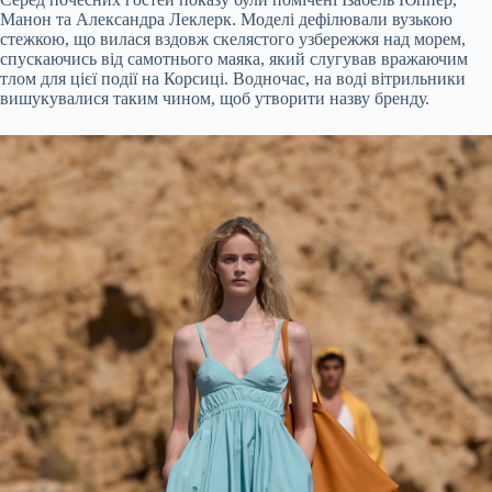
Манон та Александра Леклерк. Моделі дефілювали вузькою
стежкою, що вилася вздовж скелястого узбережжя над морем,
спускаючись від самотнього маяка, який слугував вражаючим
тлом для цієї події на Корсиці. Водночас, на воді вітрильники
вишукувалися таким чином, щоб утворити назву бренду.