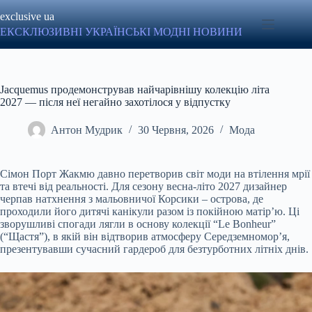
Перейти
exclusive ua
до
вмісту
ЕКСКЛЮЗИВНІ УКРАЇНСЬКІ МОДНІ НОВИНИ
Jacquemus продемонстрував найчарівнішу колекцію літа
2027 — після неї негайно захотілося у відпустку
Антон Мудрик
30 Червня, 2026
Мода
Сімон Порт Жакмю давно перетворив світ моди на втілення мрії
та втечі від реальності. Для сезону весна-літо 2027 дизайнер
черпав натхнення з мальовничої Корсики – острова, де
проходили його дитячі канікули разом із покійною матір’ю. Ці
зворушливі спогади лягли в основу колекції “Le Bonheur”
(“Щастя”), в якій він відтворив атмосферу Середземномор’я,
презентувавши сучасний гардероб для безтурботних літніх днів.