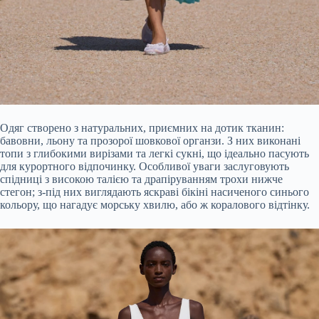
Одяг створено з натуральних, приємних на дотик тканин:
бавовни, льону та прозорої шовкової органзи. З них виконані
топи з глибокими вирізами та легкі сукні, що ідеально пасують
для курортного відпочинку. Особливої уваги заслуговують
спідниці з високою талією та драпіруванням трохи нижче
стегон; з-під них виглядають яскраві бікіні насиченого синього
кольору, що нагадує морську хвилю, або ж коралового відтінку.