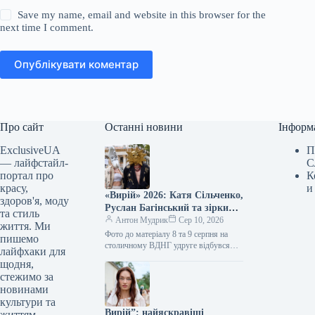
Save my name, email and website in this browser for the
next time I comment.
Опублікувати коментар
Про сайт
Останні новини
Інформ
ExclusiveUA
П
— лайфстайл-
С
портал про
К
красу,
и
«Вирій» 2026: Катя Сільченко,
здоров'я, моду
Руслан Багінський та зірки
та стиль
стилю в найяскравіших
Антон Мудрик
Сер 10, 2026
життя. Ми
образах фестивалю
Фото до матеріалу 8 та 9 серпня на
пишемо
столичному ВДНГ удруге відбувся
лайфхаки для
етнічно-електронний фестиваль
щодня,
«Вирій. Простонеба» 2026, створений
стежимо за
командою «Куражу».…
новинами
культури та
Вирій”: найяскравіші
життям