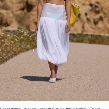
Серед почесних гостей показу були помічені Ізабель Юппер,