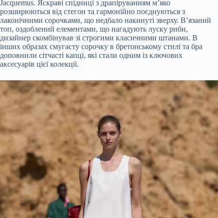
Jacquemus. Яскраві спідниці з драпіруванням м’яко
розширюються від стегон та гармонійно поєднуються з
лаконічними сорочками, що недбало накинуті зверху. В’язаний
топ, оздоблений елементами, що нагадують луску риби,
дизайнер скомбінував зі строгими класичними штанами. В
інших образах смугасту сорочку в бретонському стилі та бра
доповнили сітчасті капці, які стали одним із ключових
аксесуарів цієї колекції.