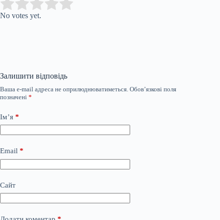
Submit Rating
Rate this item:
No votes yet.
Залишити відповідь
Ваша e-mail адреса не оприлюднюватиметься.
Обов’язкові поля
позначені
*
Ім’я
*
Email
*
Сайт
Додати коментар
*