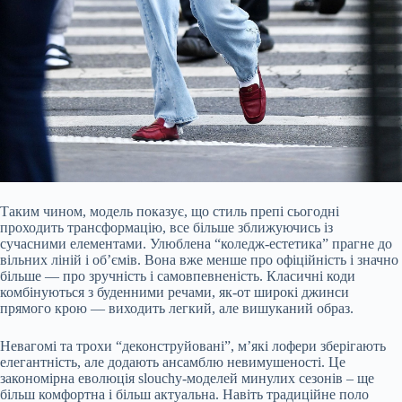
Таким чином, модель показує, що стиль препі сьогодні
проходить трансформацію, все більше зближуючись із
сучасними елементами. Улюблена “коледж-естетика” прагне до
вільних ліній і об’ємів. Вона вже менше про офіційність і значно
більше — про зручність і самовпевненість. Класичні коди
комбінуються з буденними речами, як-от широкі джинси
прямого крою — виходить легкий, але вишуканий образ.
Невагомі та трохи “деконструйовані”, м’які лофери зберігають
елегантність, але додають ансамблю невимушеності. Це
закономірна еволюція slouchy-моделей минулих сезонів – ще
більш комфортна і більш актуальна. Навіть традиційне поло