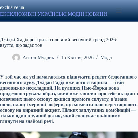
Перейти
exclusive ua
до
вмісту
ЕКСКЛЮЗИВНІ УКРАЇНСЬКІ МОДНІ НОВИНИ
Джіджі Хадід розкрила головний весняний тренд 2026:
взуття, що задає тон
Антон Мудрик
15 Квітня, 2026
Мода
У той час як усі намагаються відшукати рецепт бездоганного
весняного луку, Джіджі Гадід вже його створила — і він
дивовижно нескладний. На вулицях Нью-Йорка вона
продемонструвала образ, який вже заявляє про себе як один з
ключових цього сезону: джинси прямого силуету, в’язане
поло, плащ і червоні лофери, що моментально перетворюють
основу на виразний акцент. Ніяких заплутаних комбінацій —
тільки один влучний дотик, який спонукає по-іншому
глянути на знайомі речі.