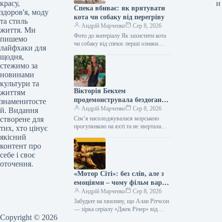
красу,
и
Спека вбиває: як врятувати
здоров'я, моду
кота чи собаку від перегріву
та стиль
Андрій Марченко
Сер 8, 2026
життя. Ми
Фото до матеріалу Як захистити кота
пишемо
чи собаку від спеки: перші ознаки
лайфхаки для
гіпертермії та екстрені кроки для
щодня,
порятунку життя тварини.…
стежимо за
новинами
культури та
Вікторія Бекхем
життям
продемонструвала бездоганну
знаменитосте
фігуру
Андрій Марченко
Сер 8, 2026
й. Видання
створене для
Сім’я насолоджувалася морською
прогулянкою на яхті та не звертала
тих, хто цінує
жодної уваги на камери папараці.
якісний
Співачка, дизайнерка та блогерка
контент про
Вікторія Бекхем…
себе і своє
оточення.
«Мотор Сіті»: без слів, але з
емоціями – чому фільм варто
побачити на великому екрані
Андрій Марченко
Сер 8, 2026
Забудьте на хвилину, що Алан Рітчсон
— зірка серіалу «Джек Річер» від
Copyright © 2026
Amazon. У новому фільмі «Мотор