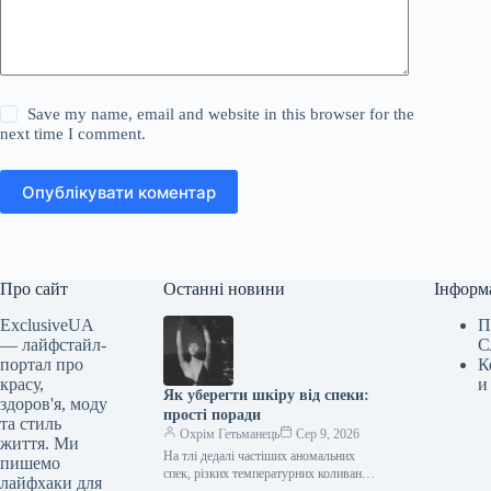
Save my name, email and website in this browser for the
next time I comment.
Опублікувати коментар
Про сайт
Останні новини
Інформ
ExclusiveUA
П
— лайфстайл-
С
портал про
К
красу,
и
Як уберегти шкіру від спеки:
здоров'я, моду
прості поради
та стиль
Охрім Гетьманець
Сер 9, 2026
життя. Ми
На тлі дедалі частіших аномальних
пишемо
спек, різких температурних коливань
лайфхаки для