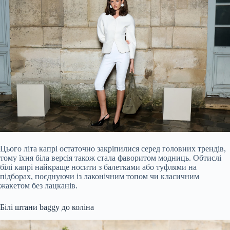
Цього літа капрі остаточно закріпилися серед головних трендів,
тому їхня біла версія також стала фаворитом модниць. Обтислі
білі капрі найкраще носити з балетками або туфлями на
підборах, поєднуючи із лаконічним топом чи класичним
жакетом без лацканів.
Білі штани baggy до коліна