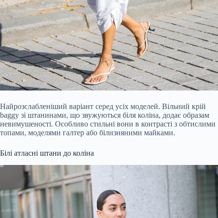
Найрозслабленіший варіант серед усіх моделей. Вільний крій
baggy зі штанинами, що звужуються біля коліна, додає образам
невимушеності. Особливо стильні вони в контрасті з обтислими
топами, моделями галтер або білизняними майками.
Білі атласні штани до коліна