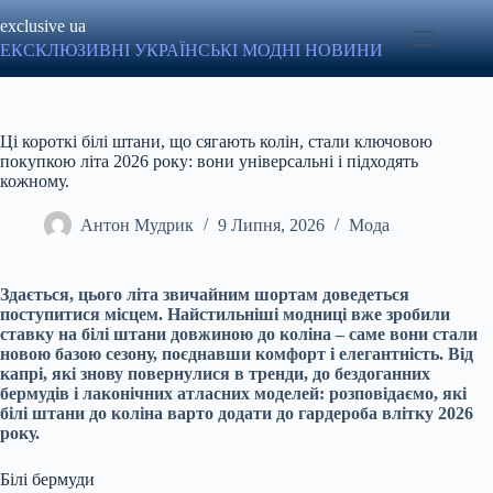
Перейти
exclusive ua
до
вмісту
ЕКСКЛЮЗИВНІ УКРАЇНСЬКІ МОДНІ НОВИНИ
Ці короткі білі штани, що сягають колін, стали ключовою
покупкою літа 2026 року: вони універсальні і підходять
кожному.
Антон Мудрик
9 Липня, 2026
Мода
Здається, цього літа звичайним шортам доведеться
поступитися місцем. Найстильніші модниці вже зробили
ставку на білі штани довжиною до коліна – саме вони стали
новою базою сезону, поєднавши комфорт і елегантність. Від
капрі, які знову повернулися в тренди, до бездоганних
бермудів і лаконічних атласних моделей: розповідаємо, які
білі штани до коліна варто додати до гардероба влітку 2026
року.
Білі бермуди