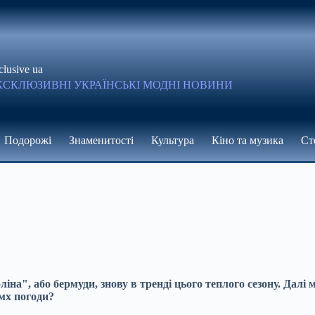
clusive ua
КСКЛЮЗИВНІ УКРАЇНСЬКІ МОДНІ НОВИНИ
Подорожі
Знаменитості
Культура
Кіно та музика
Ст
ліна", або бермуди, знову в тренді цього теплого сезону. Дал
мх погоди?