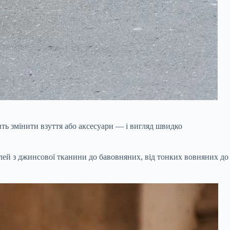
ть змінити взуття або аксесуари — і вигляд швидко
делей з джинсової тканини до бавовняних, від тонких вовняних до