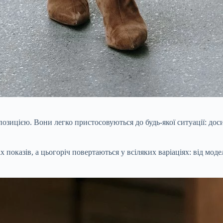
зицією. Вони легко пристосовуються до будь-якої ситуації: доси
х показів, а цьогоріч повертаються у всіляких варіаціях: від мо