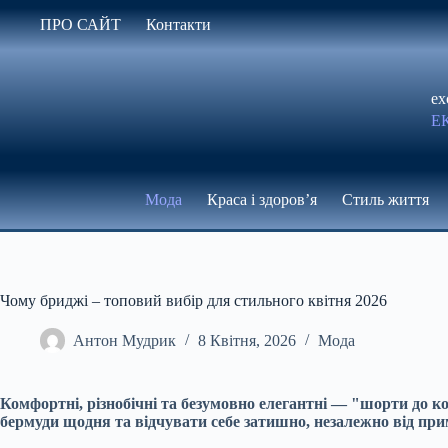
Перейти
ПРО САЙТ
Контакти
до
вмісту
ex
Е
Мода
Краса і здоров’я
Стиль життя
Чому бриджі – топовий вибір для стильного квітня 2026
Антон Мудрик
8 Квітня, 2026
Мода
Комфортні, різнобічні та безумовно елегантні — "шорти до ко
бермуди щодня та відчувати себе затишно, незалежно від при