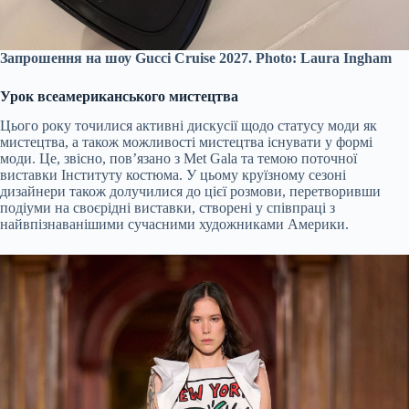
Запрошення на шоу Gucci Cruise 2027. Photo: Laura Ingham
Урок всеамериканського мистецтва
Цього року точилися активні дискусії щодо статусу моди як
мистецтва, а також можливості мистецтва існувати у формі
моди. Це, звісно, пов’язано з Met Gala та темою поточної
виставки Інституту костюма. У цьому круїзному сезоні
дизайнери також долучилися до цієї розмови, перетворивши
подіуми на своєрідні виставки, створені у співпраці з
найвпізнаванішими сучасними художниками Америки.