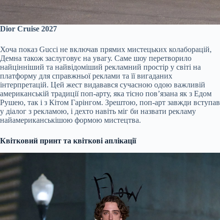
Dior Cruise 2027
Хоча показ Gucci не включав прямих мистецьких колаборацій,
Демна також заслуговує на увагу. Саме шоу перетворило
найцінніший та найвідоміший рекламний простір у світі на
платформу для справжньої реклами та її вигаданих
інтерпретацій. Цей жест видавався сучасною одою важливій
американській традиції поп-арту, яка тісно пов’язана як з Едом
Рушею, так і з Кітом Гарінгом. Зрештою, поп-арт завжди вступав
у діалог з рекламою, і дехто навіть міг би назвати рекламу
найамериканськішою формою мистецтва.
Квітковий принт та квіткові аплікації