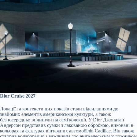
Dior Cruise 2027
Локації та контексти цих показів стали відсиланнями до
знайомих елементів американської культури, а також
безпосередньо вплинули на самі колекції. У Dior Джонатан
Андерсон представив сумки з лакованою обробкою, виконані в
кольорах та фактурах вінтажних автомобілів Cadillac. Він також
створив колаборацію з важливим лос-анджелеським художником