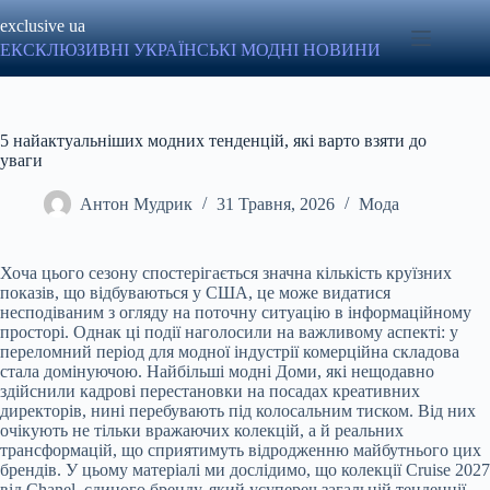
Перейти
exclusive ua
до
вмісту
ЕКСКЛЮЗИВНІ УКРАЇНСЬКІ МОДНІ НОВИНИ
5 найактуальніших модних тенденцій, які варто взяти до
уваги
Антон Мудрик
31 Травня, 2026
Мода
Хоча цього сезону спостерігається значна кількість круїзних
показів, що відбуваються у США, це може видатися
несподіваним з огляду на поточну ситуацію в інформаційному
просторі. Однак ці події наголосили на важливому аспекті: у
переломний період для модної індустрії комерційна складова
стала домінуючою. Найбільші модні Доми, які нещодавно
здійснили кадрові перестановки на посадах креативних
директорів, нині перебувають під колосальним тиском. Від них
очікують не тільки вражаючих колекцій, а й реальних
трансформацій, що сприятимуть відродженню майбутнього цих
брендів. У цьому матеріалі ми дослідимо, що колекції Cruise 2027
від Chanel, єдиного бренду, який усупереч загальній тенденції