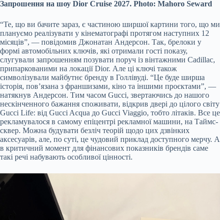
Запрошення на шоу Dior Cruise 2027. Photo: Mahoro Seward
“Те, що ви бачите зараз, є частиною ширшої картини того, що ми
плануємо реалізувати у кінематографі протягом наступних 12
місяців”, — повідомив Джонатан Андерсон. Так, брелоки у
формі автомобільних ключів, які отримали гості показу,
слугували запрошенням позувати поруч із вінтажними Cadillac,
припаркованими на локації Dior. Але ці ключі також
символізували майбутнє бренду в Голлівуді. “Це буде ширша
історія, пов’язана з франшизами, кіно та іншими проєктами”, —
натякнув Андерсон. Тим часом Gucci, звертаючись до нашого
нескінченного бажання споживати, відкрив двері до цілого світу
Gucci Life: від Gucci Acqua до Gucci Viaggio, тобто літаків. Все це
рекламувалося в самому епіцентрі рекламної машини, на Таймс-
сквер. Можна будувати безліч теорій щодо цих дзвінких
аксесуарів, але, по суті, це чудовий приклад доступного мерчу. А
в критичний момент для фінансових показників брендів саме
такі речі набувають особливої цінності.