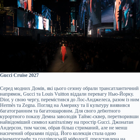
Gucci Cruise 2027
Серед модних Домів, які цього сезону обрали трансатлантичний
напрямок, Gucci та Louis Vuitton віддали перевагу Нью-Йорку.
Dior, у свою чергу, перемістився до Лос-Анджелеса, разом із ним
Hermès та Zegna. Погляд на Америку та її культуру виявився
багатогранним та багатошаровим. Для свого дебютного
курортного показу Демна заволодів Таймс-сквер, перетворивши
найвідоміший символ капіталізму на простір Gucci. Джонатан
Андерсон, тим часом, обрав більш стриманий, але не менш
насичений образами підхід. Його колекція стала одою
кінематографу та голлівудській міфології, представлена на