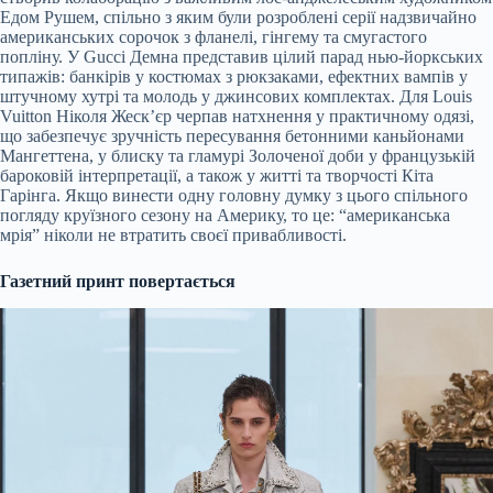
Едом Рушем, спільно з яким були розроблені серії надзвичайно
американських сорочок з фланелі, гінгему та смугастого
попліну. У Gucci Демна представив цілий парад нью-йоркських
типажів: банкірів у костюмах з рюкзаками, ефектних вампів у
штучному хутрі та молодь у джинсових комплектах. Для Louis
Vuitton Ніколя Жеск’єр черпав натхнення у практичному одязі,
що забезпечує зручність пересування бетонними каньйонами
Мангеттена, у блиску та гламурі Золоченої доби у французькій
бароковій інтерпретації, а також у житті та творчості Кіта
Гарінга. Якщо винести одну головну думку з цього спільного
погляду круїзного сезону на Америку, то це: “американська
мрія” ніколи не втратить своєї привабливості.
Газетний принт повертається