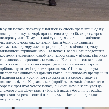
Круїзні покази спочатку з’явилися як спосіб презентації одягу
для відпочинку на морі, призначеного для осіб, які регулярно
подорожували. Тому квіткові сукні давно стали органічною
частиною курортних колекцій. Квіти були очікуваними
елементами декору, але інтерпретації цього вічного тренду
виявилися нетривіальними. На показі Chanel Блазі представив
костюми з жилетами, оздоблені пелюстками, у ніжних відтінках
гвоздикового червоного та синього. Колекція також включала
легкі сукні з широкими спідницями з сухого шовку, вкриті
дрібним принтом із дикими трояндами. У Dior вечірні сукні
шелестіли вишивкою з дрібних квітів на шовковому крепдешині.
Гірлянди квітів носили поверх жакетів з валяного твіду та
джинсів з букле. Корсажі з каліфорнійських маків з’являлися в
образах протягом усього показу. У Gucci Демна звернувся до
знакового для Дому принту Flora. Виразна ботанічна графіка
прикрашала розкльошені пальта, сумки Jackie та підкладки
штучних шуб.