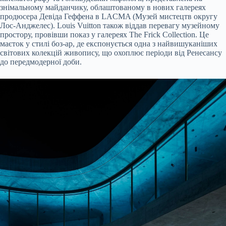
знімальному майданчику, облаштованому в нових галереях
продюсера Девіда Геффена в LACMA (Музей мистецтв округу
Лос-Анджелес). Louis Vuitton також віддав перевагу музейному
простору, провівши показ у галереях The Frick Collection. Це
маєток у стилі боз-ар, де експонується одна з найвишуканіших
світових колекцій живопису, що охоплює періоди від Ренесансу
до передмодерної доби.