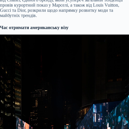
провів курортний показ у Марселі, а також від Louis Vuitton,
Gucci та Dior, розкрили щодо напрямку розвитку моди та
майбутніх трендів.
Час отримати американську візу