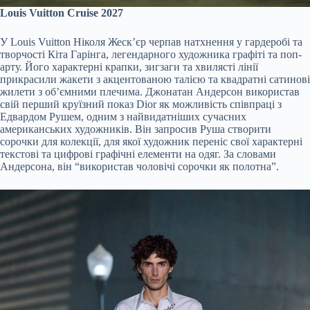
Louis Vuitton Cruise 2027
У Louis Vuitton Ніколя Жеск’єр черпав натхнення у гардеробі та
творчості Кіта Гарінга, легендарного художника графіті та поп-
арту. Його характерні крапки, зигзаги та хвилясті лінії
прикрасили жакети з акцентованою талією та квадратні сатинові
жилети з об’ємними плечима. Джонатан Андерсон використав
свій перший круїзний показ Dior як можливість співпраці з
Едвардом Рушем, одним з найвидатніших сучасних
американських художників. Він запросив Руша створити
сорочки для колекції, для якої художник переніс свої характерні
текстові та цифрові графічні елементи на одяг. За словами
Андерсона, він “використав чоловічі сорочки як полотна”.