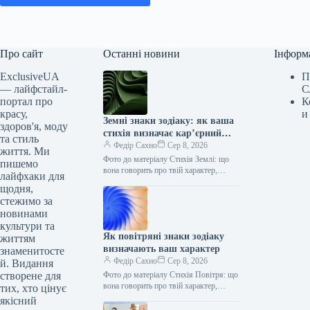
Про сайт
Останні новини
Інформ
ExclusiveUA
П
— лайфстайл-
С
портал про
К
красу,
и
Земні знаки зодіаку: як ваша
здоров'я, моду
стихія визначає кар’єрний
та стиль
успіх
Федір Сахно
Сер 8, 2026
життя. Ми
Фото до матеріалу Стихія Землі: що
пишемо
вона говорить про твій характер,
лайфхаки для
кохання, сексуальність, дружбу та
щодня,
кар’єру Коли ми говоримо про…
стежимо за
новинами
культури та
Як повітряні знаки зодіаку
життям
визначають ваш характер
знаменитосте
Федір Сахно
Сер 8, 2026
й. Видання
створене для
Фото до матеріалу Стихія Повітря: що
вона говорить про твій характер,
тих, хто цінує
кохання, сексуальність, дружбу та
якісний
кар’єру Коли ми говоримо про…