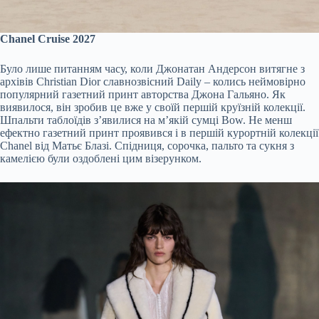
Chanel Cruise 2027
Було лише питанням часу, коли Джонатан Андерсон витягне з
архівів Christian Dior славнозвісний Daily – колись неймовірно
популярний газетний принт авторства Джона Гальяно. Як
виявилося, він зробив це вже у своїй першій круїзній колекції.
Шпальти таблоїдів з’явилися на м’якій сумці Bow. Не менш
ефектно газетний принт проявився і в першій курортній колекції
Chanel від Матьє Блазі. Спідниця, сорочка, пальто та сукня з
камелією були оздоблені цим візерунком.