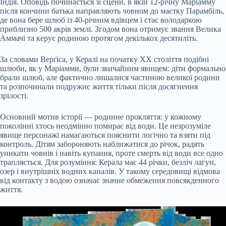
Індія. Оповідь починається зі сцени, в якій 12-річну Маріамму
після кончини батька направляють човном до маєтку Парамбіль,
де вона бере шлюб із 40-річним вдівцем і стає володаркою
приблизно 500 акрів землі. Згодом вона отримує звання Велика
Аммачі та керує родиною протягом декількох десятиліть.
За словами Верґіса, у Кералі на початку ХХ століття подібні
шлюби, як у Маріамми, були звичайним явищем: діти формально
брали шлюб, але фактично лишалися частиною великої родини
та розпочинали подружнє життя тільки після досягнення
зрілості.
Основний мотив історії — родинне прокляття: у кожному
поколінні хтось неодмінно помирає від води. Це незрозуміле
явище персонажі намагаються пояснити логічно та взяти під
контроль. Дітям забороняють наближатися до річок, радять
уникати човнів і навіть купання, проте смерть від води все одно
трапляється. Для розуміння: Керала має 44 річки, безліч лагун,
озер і внутрішніх водних каналів. У такому середовищі відмова
від контакту з водою означає значне обмеження повсякденного
життя.