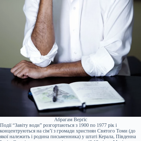
Абрагам Верґіс
Події “Завіту води” розгортаються з 1900 по 1977 рік і
концентруються на сім’ї з громади християн Святого Томи (до
якої належить і родина письменника) у штаті Керала, Південна