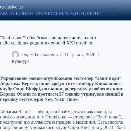
Перейти
exclusive ua
до
вмісту
ЕКСКЛЮЗИВНІ УКРАЇНСЬКІ МОДНІ НОВИНИ
“Завіт води”: обов’язкова до прочитання, одна з
найсильніших родинних епопей ХХІ століття.
Охрім Гетьманець
11 Травня, 2026
Культура
Українською мовою опубліковано бестселер “Завіт води”
Абрагама Верґіса, який здобув титул вибору Книжкового
клубу Опри Вінфрі, потрапив до переліку улюблених книг
Барака Обами та протягом 37 тижнів утримував позиції в
переліку бестселерів New York Times.
Абрагам Верґіс — лікар, який займається практикою, та
професор медицини у Стенфорді — створював “Завіт води”,
поєднуючи цю діяльність із працею в медицині. Сага здобула
статус вибору Книжкового клубу Опри Вінфрі та у 2023
–
2024