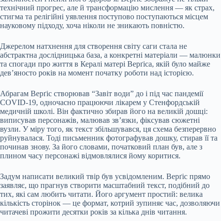
технічний прогрес, але й трансформацію мислення — як страх,
стигма та релігійні уявлення поступово поступаються місцем
науковому підходу, хоча ніколи не зникають повністю.
Джерелом натхнення для створення світу саги стала не
абстрактна дослідницька база, а конкретні матеріали — малюнки
та спогади про життя в Кералі матері Верґіса, якій було майже
дев’яносто років на момент початку роботи над історією.
Абрагам Верґіс створював “Завіт води” до і під час пандемії
COVID-19, одночасно працюючи лікарем у Стенфордській
медичній школі. Він фактично збирав його на великій дошці:
виписував персонажів, малював зв’язки, фіксував сюжетні
вузли. У міру того, як текст збільшувався, ця схема безперервно
руйнувалася. Тоді письменник фотографував дошку, стирав її та
починав знову. За його словами, початковий план був, але з
плином часу персонажі відмовлялися йому коритися.
Задум написати великий твір був усвідомленим. Верґіс прямо
заявляє, що прагнув створити масштабний текст, подібний до
тих, які сам любить читати. Його аргумент простий: велика
кількість сторінок — це формат, котрий зупиняє час, дозволяючи
читачеві прожити десятки років за кілька днів читання.