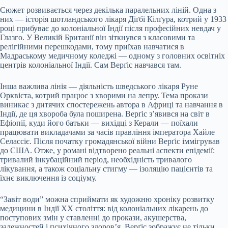
Сюжет розвивається через декілька паралельних ліній. Одна з
них — історія шотландського лікаря Діґбі Кілґура, котрий у 1933
році прибуває до колоніальної Індії після професійних невдач у
Глазго. У Великій Британії він зіткнувся з класовими та
релігійними перешкодами, тому приїхав навчатися в
Мадраському медичному коледжі — одному з головних освітніх
центрів колоніальної Індії. Сам Верґіс навчався там.
Інша важлива лінія — діяльність шведського лікаря Руне
Орквіста, котрий працює з хворими на лепру. Тема прокази
виникає з дитячих спостережень автора в Африці та навчання в
Індії, де ця хвороба була поширена. Верґіс з’явився на світ в
Ефіопії, куди його батьки — вихідці з Керали — поїхали
працювати викладачами за часів правління імператора Хайле
Селассіє. Після початку громадянської війни Верґіс іммігрував
до США. Отже, у романі відтворено реальні аспекти епідемії:
тривалий інкубаційний період, необхідність тривалого
лікування, а також соціальну стигму — ізоляцію пацієнтів та
їхнє виключення із соціуму.
“Завіт води” можна сприймати як художню хроніку розвитку
медицини в Індії ХХ століття: від колоніальних лікарень до
поступових змін у ставленні до прокази, акушерства,
залежностей і психічного здоров’я. Верґіс зображує не тільки