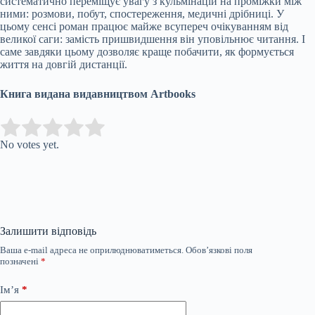
систематично переміщує увагу з кульмінацій на проміжки між
ними: розмови, побут, спостереження, медичні дрібниці. У
цьому сенсі роман працює майже всупереч очікуванням від
великої саги: замість пришвидшення він уповільнює читання. І
саме завдяки цьому дозволяє краще побачити, як формується
життя на довгій дистанції.
Книга видана видавництвом Artbooks
Submit Rating
Rate this item:
No votes yet.
Залишити відповідь
Ваша e-mail адреса не оприлюднюватиметься.
Обов’язкові поля
позначені
*
Ім’я
*