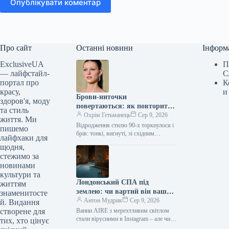
Опублікувати коментар
Про сайт
Останні новини
Інформ
ExclusiveUA
П
— лайфстайл-
С
портал про
К
красу,
и
Брови-ниточки
здоров'я, моду
повертаються: як повторити
та стиль
найгарячіший б’юті-тренд
Охрім Гетьманець
Сер 9, 2026
життя. Ми
сезону
Відродження стилю 90-х торкнулося і
пишемо
брів: тонкі, вигнуті, зі східним
лайфхаки для
шармом м’якого ґранжу, вони стали
щодня,
головною б’юті-деталлю на осінь
стежимо за
2026.…
новинами
культури та
Лондонський СПА під
життям
землею: чи вартий він вашої
знаменитосте
уваги
Антон Мудрик
Сер 9, 2026
й. Видання
створене для
Ванни AIRE з мерехтливим світлом
стали вірусними в Instagram – але чи
тих, хто цінує
справді вони того варті? (Фото: