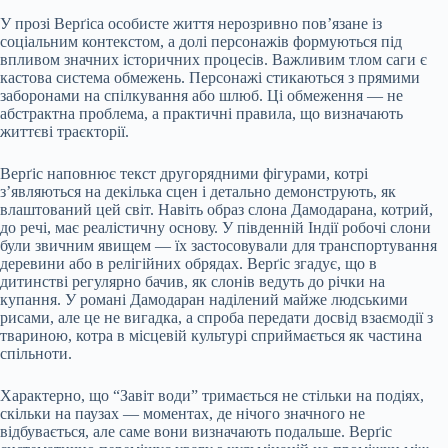
У прозі Верґіса особисте життя нерозривно пов’язане із
соціальним контекстом, а долі персонажів формуються під
впливом значних історичних процесів. Важливим тлом саги є
кастова система обмежень. Персонажі стикаються з прямими
заборонами на спілкування або шлюб. Ці обмеження — не
абстрактна проблема, а практичні правила, що визначають
життєві траєкторії.
Верґіс наповнює текст другорядними фігурами, котрі
з’являються на декілька сцен і детально демонструють, як
влаштований цей світ. Навіть образ слона Дамодарана, котрий,
до речі, має реалістичну основу. У південній Індії робочі слони
були звичним явищем — їх застосовували для транспортування
деревини або в релігійних обрядах. Верґіс згадує, що в
дитинстві регулярно бачив, як слонів ведуть до річки на
купання. У романі Дамодаран наділений майже людськими
рисами, але це не вигадка, а спроба передати досвід взаємодії з
твариною, котра в місцевій культурі сприймається як частина
спільноти.
Характерно, що “Завіт води” тримається не стільки на подіях,
скільки на паузах — моментах, де нічого значного не
відбувається, але саме вони визначають подальше. Верґіс