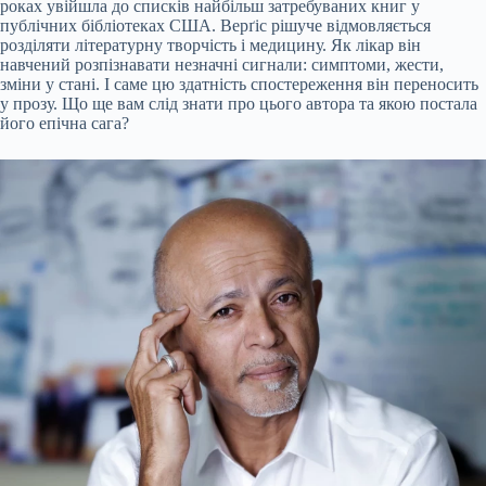
роках увійшла до списків найбільш затребуваних книг у
публічних бібліотеках США. Верґіс рішуче відмовляється
розділяти літературну творчість і медицину. Як лікар він
навчений розпізнавати незначні сигнали: симптоми, жести,
зміни у стані. І саме цю здатність спостереження він переносить
у прозу. Що ще вам слід знати про цього автора та якою постала
його епічна сага?