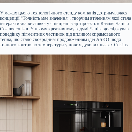
У межах цього технологічного стенду компанія дотримувалася
концепції “Точність має значення”, творчим втіленням якої стала
інтерактивна виставка у співпраці з артпроєктом Каміля Чапіги
Cosmodernism. У цьому креативному задумі Чапіга досліджував
поведінку пігментних частинок під впливом спрямованого
тепла, що стало своєрідним продовженням ідеї ASKO щодо
точного контролю температури у нових духових шафах Celsius.