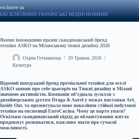
Перейти
exclusive ua
до
вмісту
ЕКСКЛЮЗИВНІ УКРАЇНСЬКІ МОДНІ НОВИНИ
Якими інноваціями вразив скандинавський бренд
техніки ASKO на Міланському тижні дизайну 2026
Охрім Гетьманець
29 Травня, 2026
Культура
Відомий шведський бренд преміальної техніки для оселі
ASKO заявив про себе цьогоріч на Тижні дизайну в Мілані
значною активністю. Компанія об’єднала зусилля з
дизайнерським дуетом Draga & Aurel у межах виставки Art,
Inside Out. та презентувала нове покоління стійкої побутової
техніки на експозиції EuroCucina. Чому це варто уваги?
Оскільки скандинавський підхід до облаштування житла
продовжує розвиватися, важливо знати про сучасні
можливості.