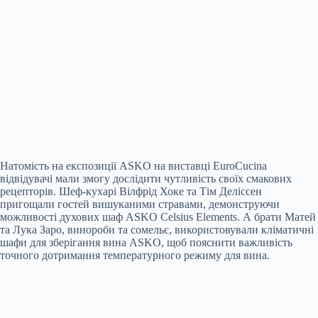
Натомість на експозиції ASKO на виставці EuroCucina
відвідувачі мали змогу дослідити чутливість своїх смакових
рецепторів. Шеф-кухарі Вілфрід Хоке та Тім Деліссен
пригощали гостей вишуканими стравами, демонструючи
можливості духових шаф ASKO Celsius Elements. А брати Матей
та Лука Заро, винороби та сомельє, використовували кліматичні
шафи для зберігання вина ASKO, щоб пояснити важливість
точного дотримання температурного режиму для вина.