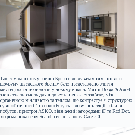
Так, у міланському районі Брера відвідувачам тимчасового
шоуруму шведського бренду було представлено злиття
мистецтва та технологій у новому вимірі. Митці Draga & Aurel
застосували смолу для підкреслення взаємозв’язку між
органічною мінливістю та теплом, що контрастує зі структурою
суворої точності. Технологічну складову інсталяції втілили
побутові пристрої ASKO, відзначені нагородами iF та Red Dot,
зокрема нова серія Scandinavian Laundry Care 2.0.