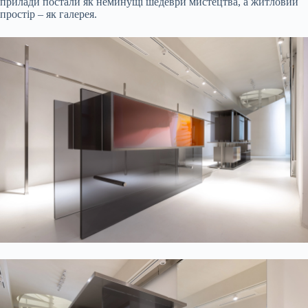
прилади постали як неминущі шедеври мистецтва, а житловий
простір – як галерея.