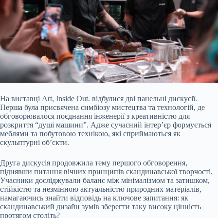
На виставці Art, Inside Out. відбулися дві панельні дискусії.
Перша була присвячена симбіозу мистецтва та технологій, де
обговорювалося поєднання інженерії з креативністю для
розкриття “душі машини”. Адже сучасний інтер’єр формується
меблями та побутовою технікою, які сприймаються як
скульптурні об’єкти.
Друга дискусія продовжила тему першого обговорення,
піднявши питання вічних принципів скандинавської творчості.
Учасники досліджували баланс між мінімалізмом та затишком,
стійкістю та незмінною актуальністю природних матеріалів,
намагаючись знайти відповідь на ключове запитання: як
скандинавський дизайн зумів зберегти таку високу цінність
протягом століть?