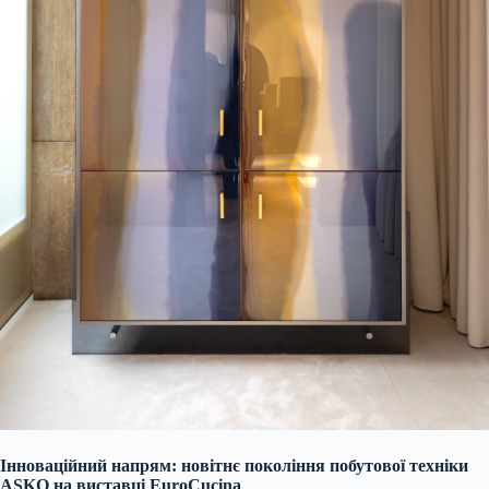
Інноваційний напрям: новітнє покоління побутової техніки
ASKO на виставці EuroCucina