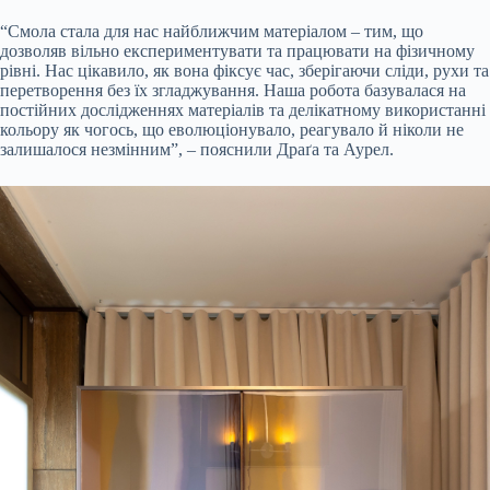
“Смола стала для нас найближчим матеріалом – тим, що
дозволяв вільно експериментувати та працювати на фізичному
рівні. Нас цікавило, як вона фіксує час, зберігаючи сліди, рухи та
перетворення без їх згладжування. Наша робота базувалася на
постійних дослідженнях матеріалів та делікатному використанні
кольору як чогось, що еволюціонувало, реагувало й ніколи не
залишалося незмінним”, – пояснили Драґа та Аурел.