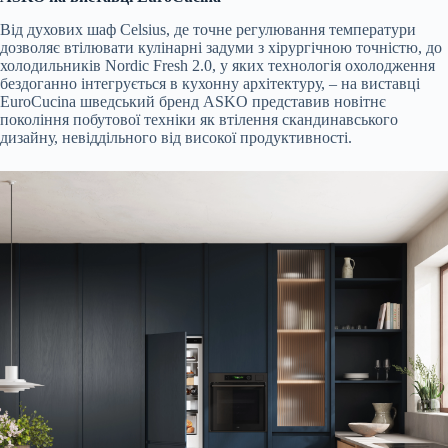
Від духових шаф Celsius, де точне регулювання температури
дозволяє втілювати кулінарні задуми з хірургічною точністю, до
холодильників Nordic Fresh 2.0, у яких технологія охолодження
бездоганно інтегрується в кухонну архітектуру, – на виставці
EuroCucina шведський бренд ASKO представив новітнє
покоління побутової техніки як втілення скандинавського
дизайну, невіддільного від високої продуктивності.