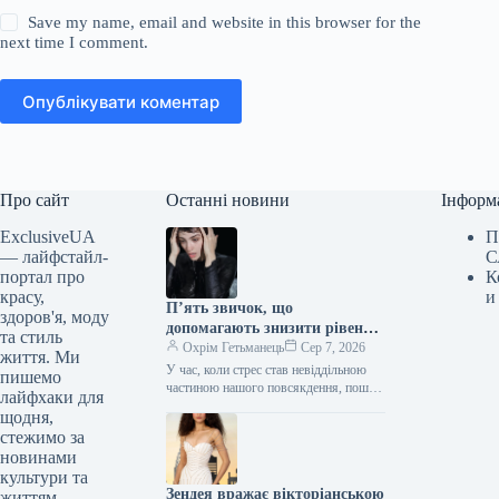
Save my name, email and website in this browser for the
next time I comment.
Опублікувати коментар
Про сайт
Останні новини
Інформ
ExclusiveUA
П
— лайфстайл-
С
портал про
К
красу,
и
П’ять звичок, що
здоров'я, моду
допомагають знизити рівень
та стиль
кортизолу
Охрім Гетьманець
Сер 7, 2026
життя. Ми
У час, коли стрес став невіддільною
пишемо
частиною нашого повсякдення, пошук
лайфхаки для
душевного спокою — це більше не
щодня,
розкіш, а життєва необхідність.…
стежимо за
новинами
культури та
Зендея вражає вікторіанською
життям