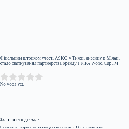
Фінальним штрихом участі ASKO у Тижні дизайну в Мілані
стало святкування партнерства бренду з FIFA World CupТМ.
Submit Rating
Rate this item:
No votes yet.
Залишити відповідь
Ваша e-mail адреса не оприлюднюватиметься.
Обов’язкові поля