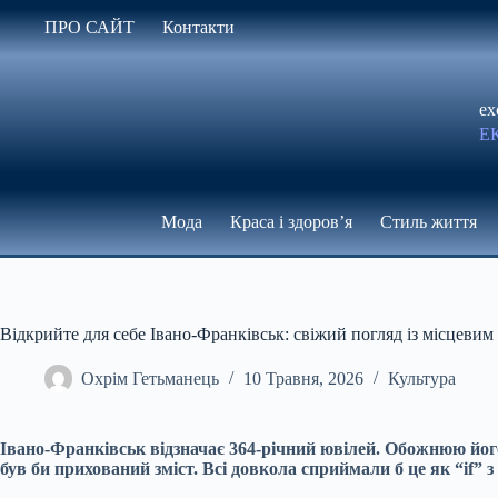
Перейти
ПРО САЙТ
Контакти
до
вмісту
ex
Е
Мода
Краса і здоров’я
Стиль життя
Відкрийте для себе Івано-Франківськ: свіжий погляд із місцевим
Охрім Гетьманець
10 Травня, 2026
Культура
Івано-Франківськ відзначає 364-річний ювілей. Обожнюю йог
був би прихований зміст. Всі довкола сприймали б це як “if” з