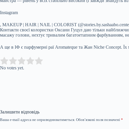
майстра — рівень у всіх стабільно високий (і завжди знайдуть ві
Instagram
, MAKEUP | HAIR | NAIL | COLORIST (@stories.by.sashaabo.cente
Контакти своєї колористки Оксани Гуцул даю тільки найближчим,
масажу голови, нехтує тривалим багатоетапним фарбуванням, не 
А ще в ІФ є парфумерні раї Aromateque та Жан Niche Concept. Їх
Submit Rating
Rate this item:
No votes yet.
Залишити відповідь
Ваша e-mail адреса не оприлюднюватиметься.
Обов’язкові поля позначені
*