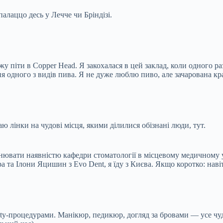
палаццо десь у Лечче чи Бріндізі.
у піти в Copper Head. Я закохалася в цей заклад, коли одного ра
 одного з видів пива. Я не дуже люблю пиво, але зачарована крас
ю лінки на чудові місця, якими ділилися обізнані люди, тут.
нювати наявністю кафедри стоматології в місцевому медичному ун
а та Ілони Яцишин з Evo Dent, я їду з Києва. Якщо коротко: навіт
ty-процедурами. Манікюр, педикюр, догляд за бровами — усе чудо