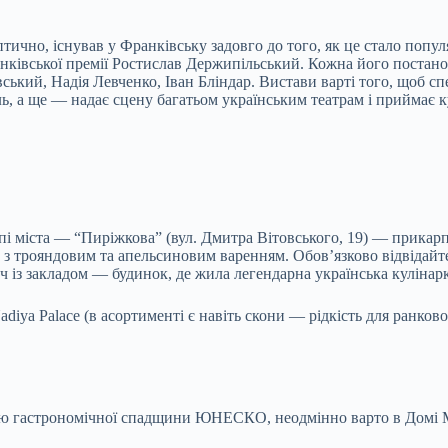
ептично, існував у Франківську задовго до того, як це стало поп
енківської премії Ростислав Держипільський. Кожна його постано
ський, Надія Левченко, Іван Бліндар. Вистави варті того, щоб сп
ь, а ще — надає сцену багатьом українським театрам і приймає к
пі міста — “Пиріжкова” (вул. Дмитра Вітовського, 19) — прикарп
ки з трояндовим та апельсиновим варенням. Обов’язково відвіда
уч із закладом — будинок, де жила легендарна українська кулінар
ya Palace (в асортименті є навіть скони — рідкість для ранково
ною гастрономічної спадщини ЮНЕСКО, неодмінно варто в Домі 