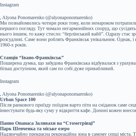
Instagram
, Alyona Ponomarenko (@alyonaponomarenko)
Ми познайомились чотири роки тому, коли ненароком потрапили 
першого погляду. Тут чимало негармонійних споруд, що сусідять
нього іншим, то кажу стисло: “берлінський вайб”. Одразу стає зр
розсудливі. Саме вони роблять Франківськ унікальним. Однак, і 
1960-х років.
Станція “Івано-Франківськ”
Поширена думка, що забудова Франківська відбувалася з урахуван
більш доступним, який сам по собі дуже привабливий.
Instagram
, Alyona Ponomarenko (@alyonaponomarenko)
Urban Space 100
Після ранкового приїзду поїздом варто піти на сніданок саме с
інвестувати будь-яку суму у відкриття кафе. Донині кожен внесок
Панно Опанаса Заливахи на “Стометрівці”
Парк Шевченка та міське озеро
Надзвичайно прекрасна рекреаційна зона в самому серці міста. Ту