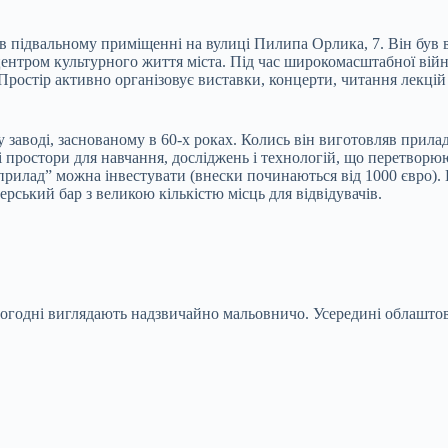
 підвальному приміщенні на вулиці Пилипа Орлика, 7. Він був в
іцентром культурного життя міста. Під час широкомасштабної ві
Простір активно організовує виставки, концерти, читання лекцій 
аводі, заснованому в 60-х роках. Колись він виготовляв прилади
і простори для навчання, досліджень і технологій, що перетвор
прилад” можна інвестувати (внески починаються від 1000 євро).
ський бар з великою кількістю місць для відвідувачів.
сьогодні виглядають надзвичайно мальовничо. Усередині облашто