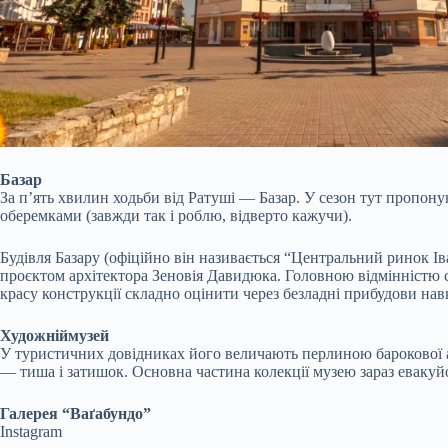
Базар
За п’ять хвилин ходьби від Ратуші — Базар. У сезон тут пропону
оберемками (завжди так і роблю, відверто кажучи).
Будівля Базару (офіційно він називається “Центральний ринок Ів
проєктом архітектора Зеновія Давидюка. Головною відмінністю ст
красу конструкції складно оцінити через безладні прибудови нав
Художній
музей
У туристичних довідниках його величають перлиною барокової ар
— тиша і затишок. Основна частина колекції музею зараз евакуйо
Галерея “Ваґабундо”
Instagram