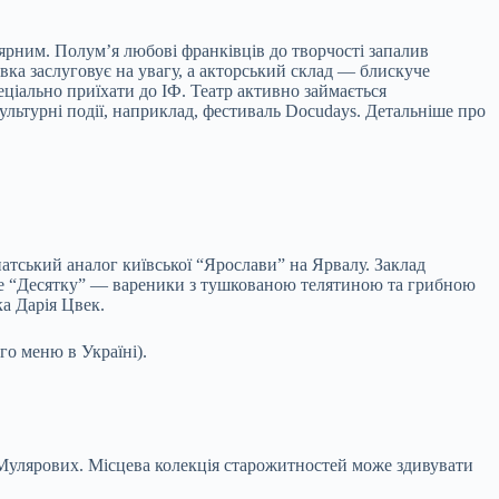
улярним. Полум’я любові франківців до творчості запалив
вка заслуговує на увагу, а акторський склад — блискуче
еціально приїхати до ІФ. Театр активно займається
ультурні події, наприклад, фестиваль Docudays. Детальніше про
атський аналог київської “Ярослави” на Ярвалу. Заклад
йте “Десятку” — вареники з тушкованою телятиною та грибною
ка Дарія Цвек.
го меню в Україні).
Мулярових. Місцева колекція старожитностей може здивувати