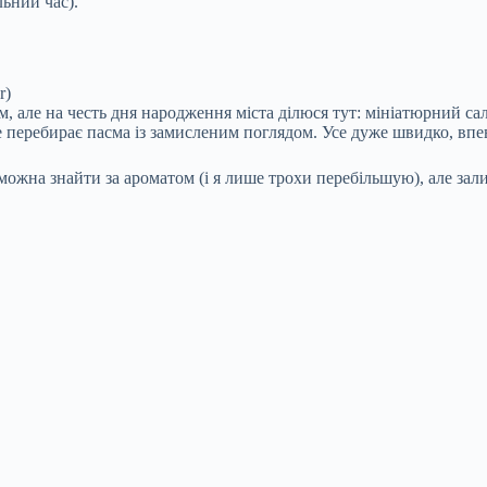
льний час).
r)
 але на честь дня народження міста ділюся тут: мініатюрний сал
перебирає пасма із замисленим поглядом. Усе дуже швидко, впев
 можна знайти за ароматом (і я лише трохи перебільшую), але за