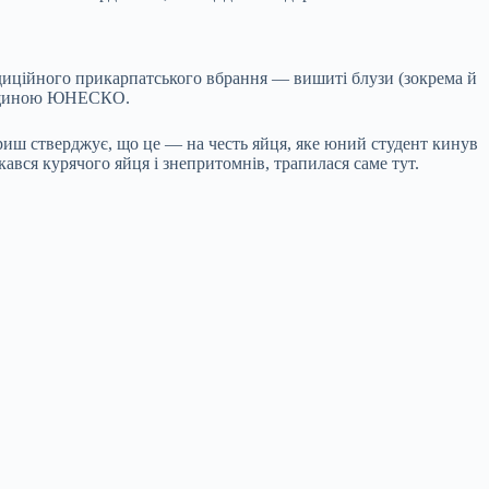
адиційного прикарпатського вбрання — вишиті блузи (зокрема й
спадщиною ЮНЕСКО.
риш стверджує, що це — на честь яйця, яке юний студент кинув
ався курячого яйця і знепритомнів, трапилася саме тут.