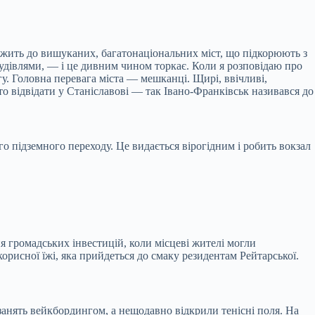
жить до вишуканих, багатонаціональних міст, що підкорюють з
удівлями, — і це дивним чином торкає. Коли я розповідаю про
гу. Головна перевага міста — мешканці. Щирі, ввічливі,
то відвідати у Станіславові — так Івано-Франківськ називався до
о підземного переходу. Це видається вірогідним і робить вокзал
я громадських інвестицій, коли місцеві жителі могли
корисної їжі, яка прийдеться до смаку резидентам Рейтарської.
 занять вейкбордингом, а нещодавно відкрили тенісні поля. На