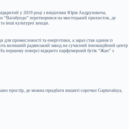
ідкритий у 2019 році з ініціативи Юрія Андруховича,
йни “Ваґабундо” перетворився на мистецький прихисток, де
та інші культурні заходи.
 для промисловості та енергетики, а зараз став одним із
юють колишній радянський завод на сучасний інноваційний центр
 На першому поверсі відкрито парфумерний бутік “Жан” з
вано простір, де можна придбати вишиті сорочки Gaptuvalnya,