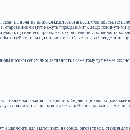
сюди на початку широкомасштабної агресії. Франківськ не нале
 зі старовинними (тут кажуть “прадавніми”), дещо покинутими б
озуміло, що йдеться про еклектику, волелюбність, звичаї та відва
крім людей тут є на що подивитися. Ось місця, які неодмінно вар
ням високої сейсмічної активності, і саме тому тут немає жодног
юди. Це знакова локація — перший в Україні приклад впровадженн
 тут спрямовується на розвиток міста. Велика кількість смачної, 
т є шезлонги для відпочинку на сонці, бігові траси, станція для