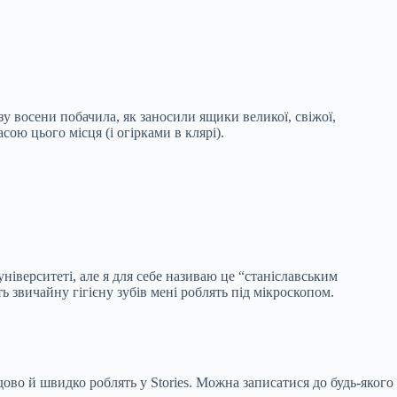
зу восени побачила, як заносили ящики великої, свіжої,
ою цього місця (і огірками в клярі).
іверситеті, але я для себе називаю це “станіславським
ь звичайну гігієну зубів мені роблять під мікроскопом.
во й швидко роблять у Stories. Можна записатися до будь-якого