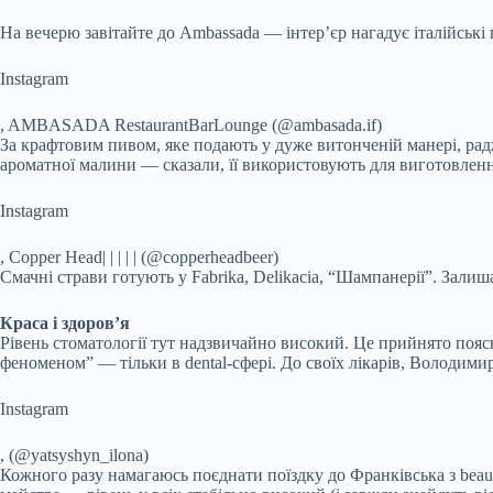
На вечерю завітайте до Ambassada — інтер’єр нагадує італійські 
Instagram
, AMBASADA RestaurantBarLounge (@ambasada.if)
За крафтовим пивом, яке подають у дуже витонченій манері, радж
ароматної малини — сказали, її використовують для виготовлення
Instagram
, Copper Head| | | | | (@copperheadbeer)
Смачні страви готують у Fabrika, Delikacia, “Шампанерії”. Залиша
Краса і здоров
’
я
Рівень стоматології тут надзвичайно високий. Це прийнято пояс
феноменом” — тільки в dental-сфері. До своїх лікарів, Володимир
Instagram
, (@yatsyshyn_ilona)
Кожного разу намагаюсь поєднати поїздку до Франківська з beau