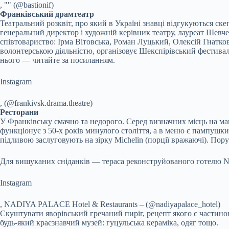
, "" (@bastionif)
Франківський драмтеатр
Театральний розквіт, про який в Україні знавці відгукуються ск
генеральний директор і художній керівник театру, лауреат Шевч
співтовариство: Ірма Вітовська, Роман Луцький, Олексій Гнатков
волонтерською діяльністю, організовує Шекспірівський фестивал
нього — читайте за посиланням.
Instagram
, (@frankivsk.drama.theatre)
Ресторани
У Франківську смачно та недорого. Серед визначних місць на ма
функціонує з 50-х років минулого століття, а в меню є пампуш
підливою заслуговують на зірку Michelin (порції вражаючі). Пор
Для вишуканих сніданків — тераса реконструйованого готелю Nadi
Instagram
, NADIYA PALACE Hotel & Restaurants – (@nadiyapalace_hotel)
Скуштувати яворівський гречаний пиріг, рецепт якого є части
будь-який краєзнавчий музей: гуцульська кераміка, одяг тощо.