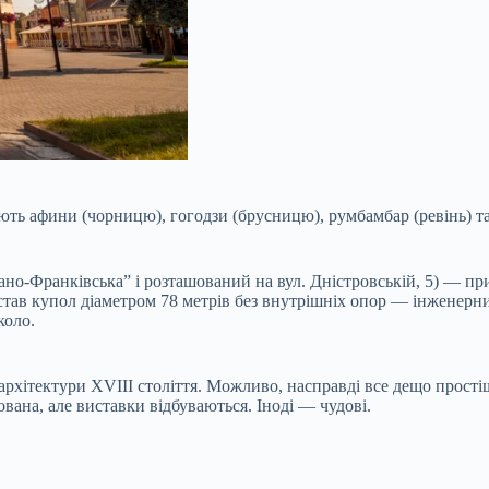
ють афини (чорницю), гогодзи (брусницю), румбамбар (ревінь) та
ано-Франківська” і розташований на вул. Дністровській, 5) — при
ав купол діаметром 78 метрів без внутрішніх опор — інженерний 
коло.
хітектури XVIII століття. Можливо, насправді все дещо простіше
вана, але виставки відбуваються. Іноді — чудові.