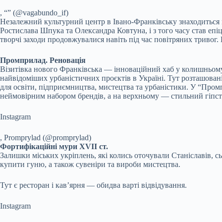
, “” (@vagabundo_if)
Незалежний культурний центр в Івано-Франківську знаходиться в
Ростислава Шпука та Олександра Ковтуна, і з того часу став еп
творчі заходи продовжувалися навіть під час повітряних тривог. 
Промприлад. Реновація
Візитівка нового Франківська — інноваційний хаб у колишньому з
найвідоміших урбаністичних проєктів в Україні. Тут розташован
для освіти, підприємництва, мистецтва та урбаністики. У “Пром
неймовірним набором брендів, а на верхньому — стильний гіпстер
Instagram
, Promprylad (@promprylad)
Фортифікаційні мури XVII ст.
Залишки міських укріплень, які колись оточували Станіславів, 
купити гуню, а також сувеніри та вироби мистецтва.
Тут є ресторан і кав’ярня — обидва варті відвідування.
Instagram