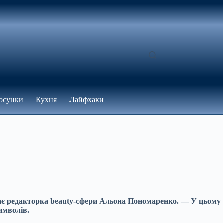
осунки
Кухня
Лайфхаки
дає редакторка beauty-сфери Альона Пономаренко. — У цьому
символів.