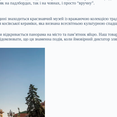
к на падлбордах, так і на човнах, і просто “вручну”.
редині знаходиться краєзнавчий музей із вражаючою колекцією тр
ання косівської кераміки, яка визнана всесвітньою культурною 
 відкривається панорама на місто та пам’ятник яйцю. Наш това
ідомлювати, що ця знаменна подія, коли ймовірний диктатор зляк