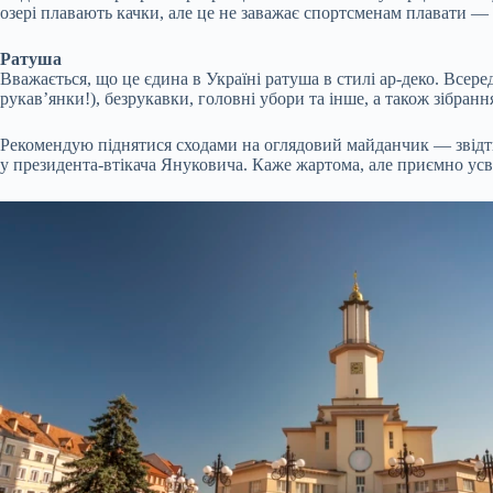
озері плавають качки, але це не заважає спортсменам плавати — я
Ратуша
Вважається, що це єдина в Україні ратуша в стилі ар-деко. Все
рукав’янки!), безрукавки, головні убори та інше, а також зібр
Рекомендую піднятися сходами на оглядовий майданчик — звідти
у президента-втікача Януковича. Каже жартома, але приємно усв