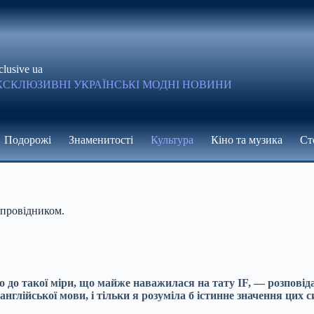
clusive ua
КСКЛЮЗИВНІ УКРАЇНСЬКІ МОДНІ НОВИНИ
Подорожі
Знаменитості
Культура
Кіно та музика
Ст
 провідником.
о до такої міри, що майже наважилася на тату IF, — розпові
 англійської мови, і тільки я розуміла б істинне значення цих 