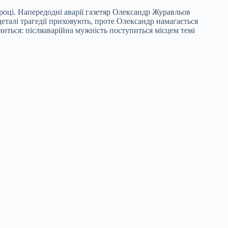
році. Напередодні аварії газетяр Олександр Журавльов
 деталі трагедії приховують, проте Олександр намагається
ниться: післяаварійна мужність поступиться місцем темі