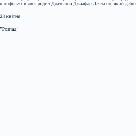
кінофільмі знявся родич Джексона Джаафар Джексон, який дебют
23 квітня
"Розпад"