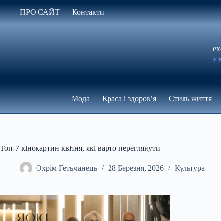
Перейти
ПРО САЙТ
Контакти
до
вмісту
ex
Е
Мода
Краса і здоров’я
Стиль життя
Топ-7 кінокартин квітня, які варто переглянути
Охрім Гетьманець
28 Березня, 2026
Культура