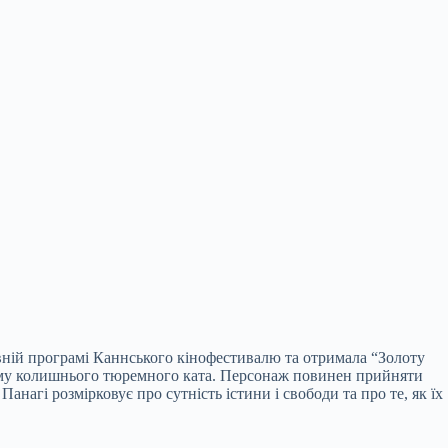
вній програмі Каннського кінофестивалю та отримала “Золоту
 йому колишнього тюремного ката. Персонаж повинен прийняти
нагі розмірковує про сутність істини і свободи та про те, як їх