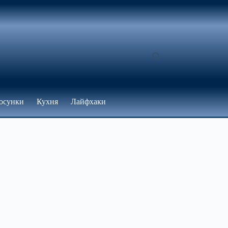
осунки
Кухня
Лайфхаки