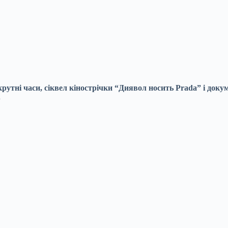
скрутні часи, сіквел кінострічки “Диявол носить Prada” і до
.