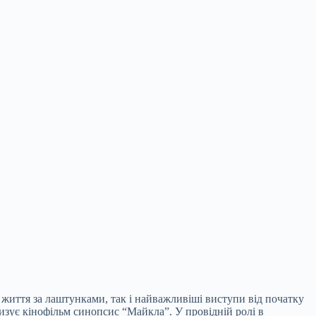
життя за лаштунками, так і найважливіші виступи від початку
изує кінофільм синопсис “Майкла”. У провідній ролі в