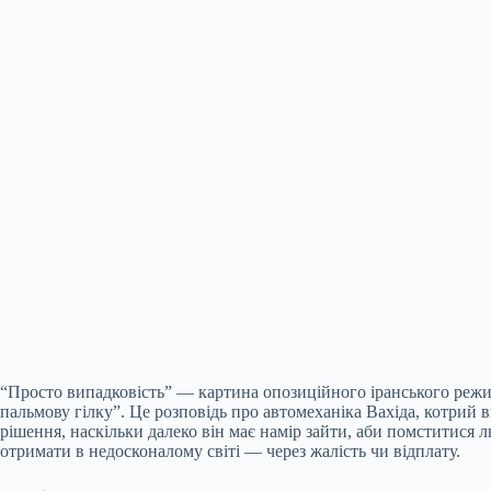
“Просто випадковість” — картина опозиційного іранського режи
пальмову гілку”. Це розповідь про автомеханіка Вахіда, котрий
рішення, наскільки далеко він має намір зайти, аби помститися л
отримати в недосконалому світі — через жалість чи відплату.