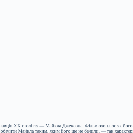
онавців ХХ століття — Майкла Джексона. Фільм охоплює як його 
Побачити Майкла таким, яким його ще не бачили, — так характер