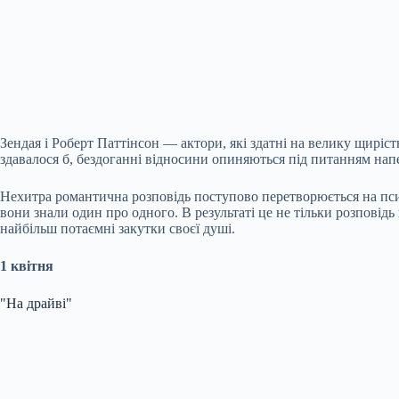
Зендая і Роберт Паттінсон — актори, які здатні на велику щирість
здавалося б, бездоганні відносини опиняються під питанням нап
Нехитра романтична розповідь поступово перетворюється на псих
вони знали один про одного. В результаті це не тільки розповід
найбільш потаємні закутки своєї душі.
1 квітня
"На драйві"