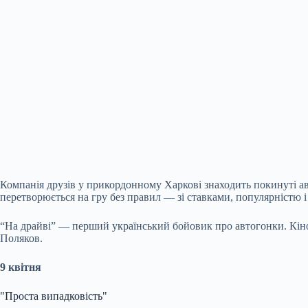
Компанія друзів у прикордонному Харкові знаходить покинуті авті
перетворюється на гру без правил — зі ставками, популярністю і
“На драйві” — перший український бойовик про автогонки. Кіно
Поляков.
9 квітня
"Проста випадковість"