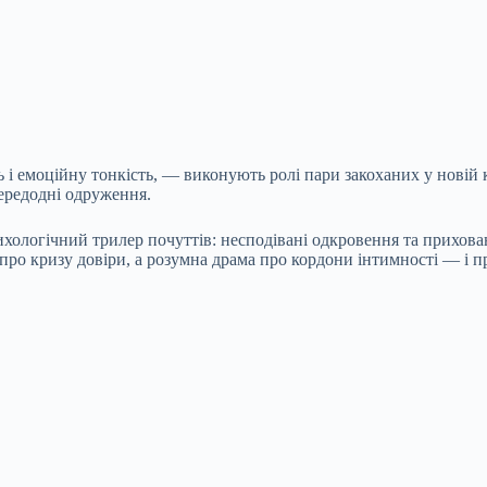
 і емоційну тонкість, — виконують ролі пари закоханих у новій кін
ередодні одруження.
ологічний трилер почуттів: несподівані одкровення та прихован
ь про кризу довіри, а розумна драма про кордони інтимності — і 