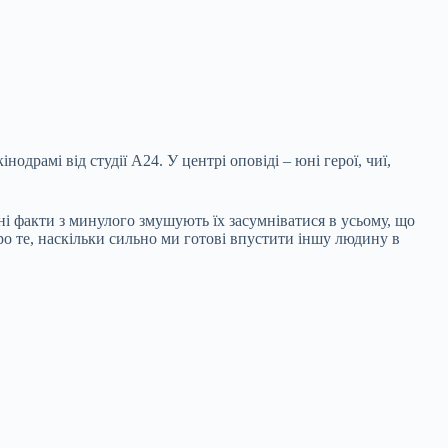
одрамі від студії A24. У центрі оповіді – юні герої, чиї,
і факти з минулого змушують їх засумніватися в усьому, що
про те, наскільки сильно ми готові впустити іншу людину в