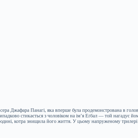
сера Джафара Панагі, яка вперше була продемонстрована в голо
 випадково стикається з чоловіком на ім’я Еґбал — той нагадує
юдині, котра знищила його життя. У цьому напруженому трилері Па