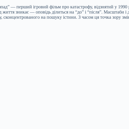
пад” — перший ігровий фільм про катастрофу, відзнятий у 1990 
ід життя зникає — оповідь ділиться на “до” і “після”. Масштаби і
, сконцентрованого на пошуку істини. З часом ця точка зору змі