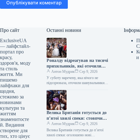
Опублікувати коментар
Про сайт
Останні новини
Інформ
ExclusiveUA
П
— лайфстайл-
С
портал про
К
красу,
и
Роналду відреагував на тисячі
здоров'я, моду
прихильників, які оточили
та стиль
наречену на весіллі на
Антон Мудрик
Сер 9, 2026
життя. Ми
Мадейрі
У суботу наречену, яка нічого не
пишемо
підозрювала, оточили шанувальники
лайфхаки для
Кріштіану Роналду біля
щодня,
кафедрального собору Фуншала (Nick
стежимо за
Edwards for Daily Mail)…
новинами
культури та
Велика Британія готується до
життям
п’ятої хвилі спеки: стовпчики
знаменитосте
термометрів сягнуть 36°C
Антон Мудрик
Сер 9, 2026
й. Видання
створене для
Велика Британія готується до п’ятої
хвилі спеки: оголошено нові
тих, хто цінує