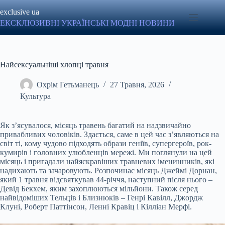
Перейти
exclusive ua
до
вмісту
ЕКСКЛЮЗИВНІ УКРАЇНСЬКІ МОДНІ НОВИНИ
Найсексуальніші хлопці травня
Охрім Гетьманець
27 Травня, 2026
Культура
Як з’ясувалося, місяць травень багатий на надзвичайно
привабливих чоловіків. Здається, саме в цей час з’являються на
світ ті, кому чудово підходять образи геніїв, супергероїв, рок-
кумирів і головних улюбленців мережі. Ми поглянули на цей
місяць і пригадали найяскравіших травневих іменинників, які
надихають та зачаровують. Розпочинає місяць Джеймі Дорнан,
який 1 травня відсвяткував 44-річчя, наступний після нього –
Девід Бекхем, яким захоплюються мільйони. Також серед
найвідоміших Тельців і Близнюків – Генрі Кавілл, Джордж
Клуні, Роберт Паттінсон, Ленні Кравіц і Кілліан Мерфі.