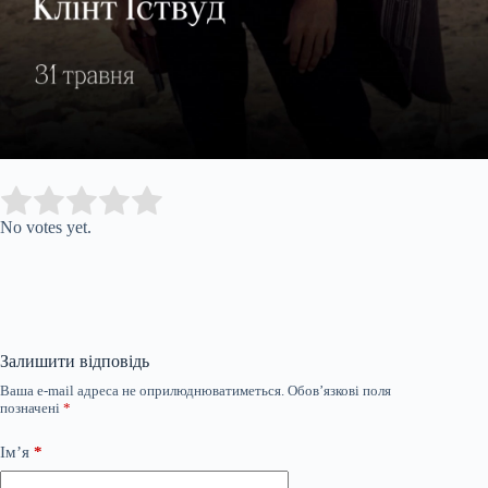
Submit Rating
Rate this item:
No votes yet.
Залишити відповідь
Ваша e-mail адреса не оприлюднюватиметься.
Обов’язкові поля
позначені
*
Ім’я
*