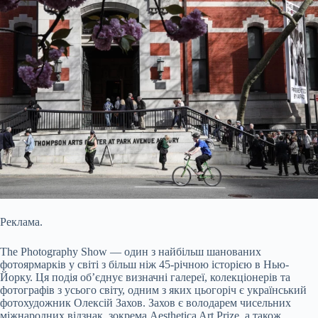
Реклама.
The Photography Show — один з найбільш шанованих
фотоярмарків у світі з більш ніж 45-річною історією в Нью-
Йорку. Ця подія об’єднує визначні галереї, колекціонерів та
фотографів з усього світу, одним з яких цьогоріч є український
фотохудожник Олексій Захов. Захов є володарем чисельних
міжнародних відзнак, зокрема Aesthetica Art Prize, а також