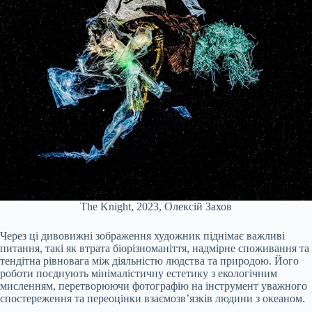
The Knight, 2023, Олексій Захов
Через ці дивовижні зображення художник піднімає важливі
питання, такі як втрата біорізноманіття, надмірне споживання та
тендітна рівновага між діяльністю людства та природою. Його
роботи поєднують мінімалістичну естетику з екологічним
мисленням, перетворюючи фотографію на інструмент уважного
спостереження та переоцінки взаємозв’язків людини з океаном.