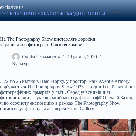
Перейти
exclusive ua
до
вмісту
ЕКСКЛЮЗИВНІ УКРАЇНСЬКІ МОДНІ НОВИНИ
На The Photography Show виставлять доробки
українського фотографа Олексія Захови.
Охрім Гетьманець
2 Травня, 2026
Культура
З 22 по 26 квітня в Нью-Йорку, у просторі Park Avenue Armory,
відбувається The Photography Show 2026 — один із найзначніших
фотографічних ярмарків у світі. Серед учасників цієї
фотовиставки — український митець фотографії Олексій Захов,
чию особисту експозицію в рамках The Photography Show
організовує французька галерея Form. Gallery.