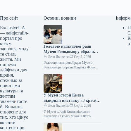
Про сайт
Останні новини
Інформ
ExclusiveUA
П
— лайфстайл-
С
портал про
К
красу,
и
Головою наглядової ради
здоров'я, моду
Музею Голодомору обрали
та стиль
Ющенка
Леся Яковенко
Сер 5, 2026
життя. Ми
Головою наглядової ради Музею
пишемо
Голодомору обрали Ющенка Фото
лайфхаки для
06.08.2026 00:55 Укрінформ
щодня,
Наглядова рада Національного музею
стежимо за
Голодомору-геноциду на своєму
новинами
першому засіданні…
культури та
У Музеї історії Києва
життям
відкрили виставку «З краси
знаменитосте
Японії»
Леся Яковенко
Сер 5, 2026
й. Видання
створене для
У Музеї історії Києва відкрили
виставку «З краси Японії» Фото
тих, хто цінує
05.08.2026 19:41 Укрінформ У Музеї
якісний
історії міста Києва відкрили
контент про
виставку…