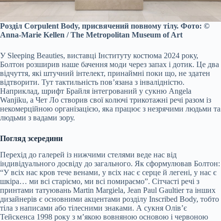
Розділ Corpulent Body, присвячений повному тілу. Фото: ©
Anna-Marie Kellen / The Metropolitan Museum of Art
У Sleeping Beauties, виставці Інституту костюма 2024 року,
Болтон розширив наше бачення моди через запах і дотик. Це два
відчуття, які штучний інтелект, принаймні поки що, не здатен
відтворити. Тут тактильність пов’язана з інвалідністю.
Наприклад, шрифт Брайля інтегрований у сукню Angela
Wanjiku, а Чет Ло створив свої колючі трикотажні речі разом із
некомерційною організацією, яка працює з незрячими людьми та
людьми з вадами зору.
Погляд зсередини
Перехід до галерей із нижчими стелями веде нас від
індивідуального досвіду до загального. Як сформулював Болтон:
“У всіх нас кров тече венами, у всіх нас є серце й легені, у нас є
шкіра… ми всі старіємо, ми всі помираємо”. Сітчасті речі з
принтами татуювань Martin Margiela, Jean Paul Gaultier та інших
дизайнерів є основними акцентами розділу Inscribed Body, тобто
тіла з написами або тілесними знаками. А сукня Олів’є
Тейскенса 1998 року з м’якою вовняною основою і червоною