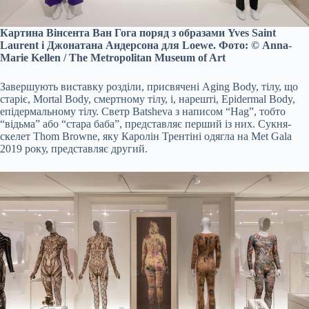
Картина Вінсента Ван Гога поряд з образами Yves Saint
Laurent і Джонатана Андерсона для Loewe. Фото: © Anna-
Marie Kellen / The Metropolitan Museum of Art
Завершують виставку розділи, присвячені Aging Body, тілу, що
старіє, Mortal Body, смертному тілу, і, нарешті, Epidermal Body,
епідермальному тілу. Светр Batsheva з написом “Hag”, тобто
“відьма” або “стара баба”, представляє перший із них. Сукня-
скелет Thom Browne, яку Каролін Трентіні одягла на Met Gala
2019 року, представляє другий.