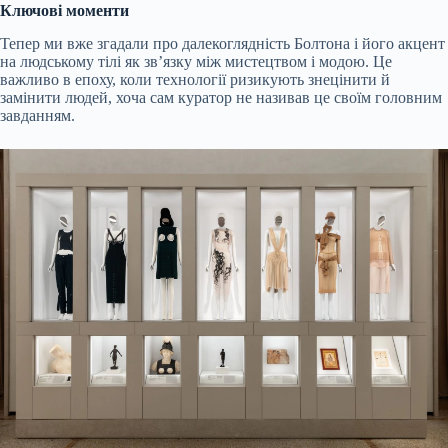
Ключові моменти
Тепер ми вже згадали про далекоглядність Болтона і його акцент
на людському тілі як зв’язку між мистецтвом і модою. Це
важливо в епоху, коли технології ризикують знецінити й
замінити людей, хоча сам куратор не називав це своїм головним
завданням.