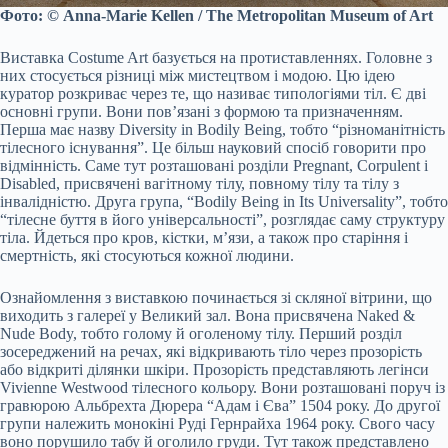
Фото: © Anna-Marie Kellen / The Metropolitan Museum of Art
Виставка Costume Art базується на протиставленнях. Головне з
них стосується різниці між мистецтвом і модою. Цю ідею
куратор розкриває через те, що називає типологіями тіл. Є дві
основні групи. Вони пов’язані з формою та призначенням.
Перша має назву Diversity in Bodily Being, тобто “різноманітність
тілесного існування”. Це більш науковий спосіб говорити про
відмінність. Саме тут розташовані розділи Pregnant, Corpulent і
Disabled, присвячені вагітному тілу, повному тілу та тілу з
інвалідністю. Друга група, “Bodily Being in Its Universality”, тобто
“тілесне буття в його універсальності”, розглядає саму структуру
тіла. Йдеться про кров, кістки, м’язи, а також про старіння і
смертність, які стосуються кожної людини.
Ознайомлення з виставкою починається зі скляної вітрини, що
виходить з галереї у Великий зал. Вона присвячена Naked &
Nude Body, тобто голому й оголеному тілу. Перший розділ
зосереджений на речах, які відкривають тіло через прозорість
або відкриті ділянки шкіри. Прозорість представляють легінси
Vivienne Westwood тілесного кольору. Вони розташовані поруч із
гравюрою Альбрехта Дюрера “Адам і Єва” 1504 року. До другої
групи належить монокіні Руді Гернрайха 1964 року. Свого часу
воно порушило табу й оголило груди. Тут також представлено