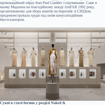
провокаційний образ Jean Paul Gaultier з підтяжками. Саме в
ньому Мадонна на благодійному заході AmFAR 1992 року,
організованому для збору коштів на боротьбу зі СНІДом,
продемонструвала груди під своїм конусоподібним
бюстгальтером.
Сукні в стилі богинь у розділі Naked &