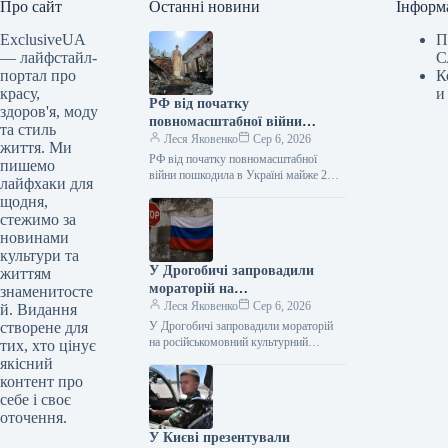
Про сайт
Останні новини
Інформ
ExclusiveUA
П
— лайфстайл-
С
портал про
К
красу,
и
РФ від початку
здоров'я, моду
повномасштабної війни
та стиль
пошкодила в Україні майже 2
Леся Яковенко
Сер 6, 2026
життя. Ми
тисячі пам’яток
РФ від початку повномасштабної
пишемо
війни пошкодила в Україні майже 2
лайфхаки для
тисячі пам’яток 06.08.2026 11:09
щодня,
Укрінформ Росія пошкодила в Україні
стежимо за
1990…
новинами
культури та
У Дрогобичі запровадили
життям
мораторій на
знаменитосте
російськомовний культурний
Леся Яковенко
Сер 6, 2026
й. Видання
продукт
створене для
У Дрогобичі запровадили мораторій
на російськомовний культурний
тих, хто цінує
продукт 06.08.2026 14:54 Укрінформ
якісний
Дрогобицька міська рада у четвер, 6
контент про
серпня, одноголосно ухвалила…
себе і своє
оточення.
У Києві презентували