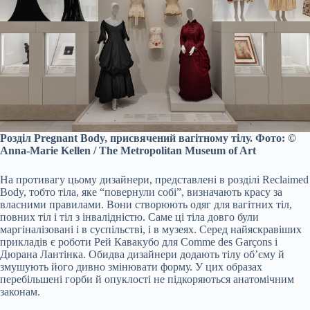
Розділ Pregnant Body, присвячений вагітному тілу. Фото: ©
Anna-Marie Kellen / The Metropolitan Museum of Art
На противагу цьому дизайнери, представлені в розділі Reclaimed
Body, тобто тіла, яке “повернули собі”, визначають красу за
власними правилами. Вони створюють одяг для вагітних тіл,
повних тіл і тіл з інвалідністю. Саме ці тіла довго були
маргіналізовані і в суспільстві, і в музеях. Серед найяскравіших
прикладів є роботи Рей Кавакубо для Comme des Garçons і
Дюрана Лантінка. Обидва дизайнери додають тілу об’єму й
змушують його дивно змінювати форму. У цих образах
перебільшені горби й опуклості не підкоряються анатомічним
законам.