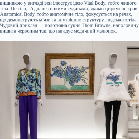
вишивкою у вигляді вен ілюструє ідею Vital Body, тобто живого
тіла. Це тіло, з’єднане тонкими судинами, якими циркулює кров.
Anatomical Body, тобто анатомічне тіло, фокусується на речах,
що демонструють м’язи та внутрішню структуру людського тіла.
Чудовий приклад — полотняна сукня Thom Browne, наполовину
вишита червоним так, що нагадує медичний малюнок.