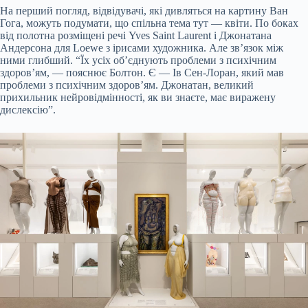
На перший погляд, відвідувачі, які дивляться на картину Ван
Гога, можуть подумати, що спільна тема тут — квіти. По боках
від полотна розміщені речі Yves Saint Laurent і Джонатана
Андерсона для Loewe з ірисами художника. Але зв’язок між
ними глибший. “Їх усіх об’єднують проблеми з психічним
здоров’ям, — пояснює Болтон. Є — Ів Сен-Лоран, який мав
проблеми з психічним здоров’ям. Джонатан, великий
прихильник нейровідмінності, як ви знаєте, має виражену
дислексію”.