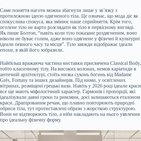
Саме поняття наготи можна збагнути лише у зв’язку з
протилежною ідеєю одягненого тіла. Це означає, що мода діє як
спокуслива спокуса, яка змінює наше сприйняття. Крім того,
оголене тіло не варто розглядати як тіло в первісному вигляді.
Як пише Болтон, “навіть коли тіло показане роздягненим, воно
ніколи не буває голим, адже воно одягнене у фізичні й культурні
ідеали певного часу та місця”. Тіло завжди відображає ідеали
епохи, в якій його зобразили.
Найбільш вражаюча частина виставки присвячена Classical Body,
тобто класичному тілу. На високих колонах, немов каріатиди в
античній архітектурі, стоїть низка суконь богинь від Madame
Grès, Fortuny та інших дизайнерів. Під ними, у освітлених
вітринах, розміщені грецькі вази. Навіть у 2026 році ідеали краси
все ще мають міфологічний характер. Гармонія і пропорції, які
ідеалізували давні греки та римляни, досі залишаються еталоном
краси. Драпірованим речам, що плавно повторюють природні
обриси тіла, тут протиставлені образи з жорсткою структурою.
Вони не відтворюють тіло, а ніби накладають на нього уявлення
про ідеальну фізичну форму.