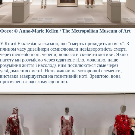
Фото: © Anna-Marie Kellen / The Metropolitan Museum of Art
У Книзі Екклезіаста сказано, що “смерть приходить до всіх”. З
плином часу дизайнери осмислювали невідворотність смерті
через memento mori: черепи, волосся й скелетні мотиви. Якщо
наготу ми розуміємо через одягнене тіло, можливо, наше
розуміння життя і насолода ним посилюються саме через
усвідомлення смерті. Незважаючи на моторошні елементи,
виставка завершується на позитивній ноті. Зрештою, вона
присвячена людському єднанню.