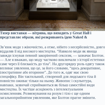
Тизер виставки — вітрина, що виходить у Great Hall і
представляє образи, які розкривають ідею Naked &
Зв’язок моди з жіночністю, а отже, нібито з несерйозністю, довго
віддаляв її від високого мистецтва. “Навколо моди як явища
завжди існував певний закорінений сексизм, — зазначає Болтон.
— Але я вважаю, що моду частково виключали з історії естетики
саме через її близькість до тіла”. На другорядну роль одягу також
впливає уявлення, що це, за його словами, “щось декоративне,
ілюстративне або вторинне”. До того ж, одяг має свою
специфіку. Він тактильний, створений для людського тіла й
повністю оживає тільки на ньому. Живопис і скульптура,
навпаки, зазвичай сприймаються як більш самостійні види
мистецтва. Їх частіше асоціюють з інтелектуальним
осмисленням. Розмежування на розум і тіло є ще одним
загальноприйнятим уявленням, яке Болтон прагне змінити.