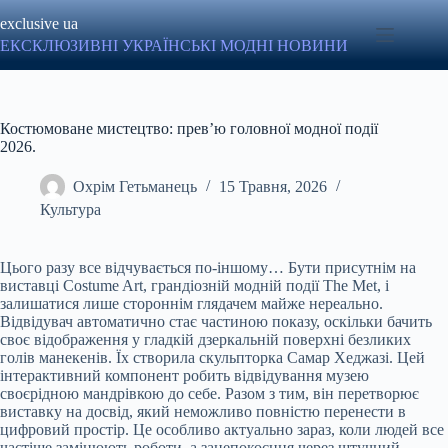
Перейти
exclusive ua
до
вмісту
ЕКСКЛЮЗИВНІ УКРАЇНСЬКІ МОДНІ НОВИНИ
Костюмоване мистецтво: прев’ю головної модної події
2026.
Охрім Гетьманець
15 Травня, 2026
Культура
Цього разу все відчувається по-іншому… Бути присутнім на
виставці Costume Art, грандіозній модній події The Met, і
залишатися лише стороннім глядачем майже нереально.
Відвідувач автоматично стає частиною показу, оскільки бачить
своє відображення у гладкій дзеркальній поверхні безликих
голів манекенів. Їх створила скульпторка Самар Хеджазі. Цей
інтерактивний компонент робить відвідування музею
своєрідною мандрівкою до себе. Разом з тим, він перетворює
виставку на досвід, який неможливо повністю перенести в
цифровий простір. Це особливо актуально зараз, коли людей все
частіше замінюють роботи, а занепокоєння через штучний