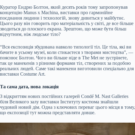
Куратор Ендрю Болтон, який десять років тому запропонував
концепцію Manus x Machina, виставки про гармонійне
поєднання людини і технологій, знову дивиться у майбутнє.
Цього разу він говорить про матеріальність у світі, де все більше
зводиться до плоского екрана. Зрештою, що може бути більш
відчутним, ніж людське тіло?
“Вся експозиція збудована навколо типології тіл. Це тіла, які ви
бачите в усьому музеї, коли стикаєтеся з творами мистецтва”, —
пояснює Болтон. Чого ви більше ніде в The Met не зустрінете,
так це манекенів з різними формами тіл, створених за подобою
реальних людей. Саме такі манекени виготовили спеціально для
виставки Costume Art.
Та сама дата, нова локація
З відкриттям нових постійних галерей Condé M. Nast Galleries
біля Великого залу виставки Інституту костюма знайшли
чудовий новий дім. Одна з ключових переваг цього місця в тому,
що експозиції тут можна представляти довше.