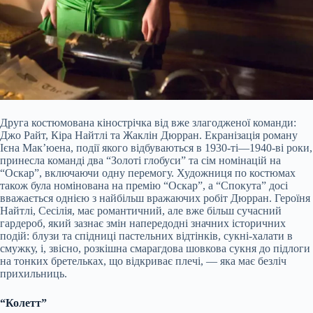
Друга костюмована кінострічка від вже злагодженої команди:
Джо Райт, Кіра Найтлі та Жаклін Дюрран. Екранізація роману
Ієна Мак’юена, події якого відбуваються в 1930-ті—1940-ві роки,
принесла команді два “Золоті глобуси” та сім номінацій на
“Оскар”, включаючи одну перемогу. Художниця по костюмах
також була номінована на премію “Оскар”, а “Спокута” досі
вважається однією з найбільш вражаючих робіт Дюрран. Героїня
Найтлі, Сесілія, має романтичний, але вже більш сучасний
гардероб, який зазнає змін напередодні значних історичних
подій: блузи та спідниці пастельних відтінків, сукні-халати в
смужку, і, звісно, розкішна смарагдова шовкова сукня до підлоги
на тонких бретельках, що відкриває плечі, — яка має безліч
прихильниць.
“Колетт”