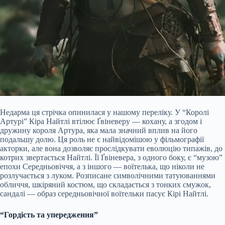
Недарма ця стрічка опинилася у нашому переліку. У “Королі
Артурі” Кіра Найтлі втілює Ґвіневеру — кохану, а згодом і
дружину короля Артура, яка мала значний вплив на його
подальшу долю. Ця роль не є найвідомішою у фільмографії
акторки, але вона дозволяє прослідкувати еволюцію типажів, до
котрих звертається Найтлі. Її Ґвіневера, з одного боку, є “музою”
епохи Середньовіччя, а з іншого — воїтелька, що ніколи не
розлучається з луком. Розписане символічними татуюваннями
обличчя, шкіряний костюм, що складається з тонких смужок,
сандалі — образ середньовічної воїтельки пасує Кірі Найтлі.
“Гордість та упередження”