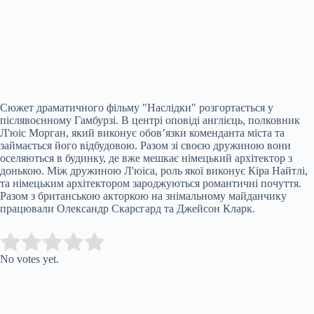
Сюжет драматичного фільму "Наслідки" розгортається у
післявоєнному Гамбурзі. В центрі оповіді англієць, полковник
Л'юіс Морган, який виконує обов’язки коменданта міста та
займається його відбудовою. Разом зі своєю дружиною вони
оселяються в будинку, де вже мешкає німецький архітектор з
донькою. Між дружиною Л'юіса, роль якої виконує Кіра Найтлі,
та німецьким архітектором зароджуються романтичні почуття.
Разом з британською акторкою на знімальному майданчику
працювали Олександр Скарсгард та Джейсон Кларк.
Submit Rating
Rate this item:
No votes yet.