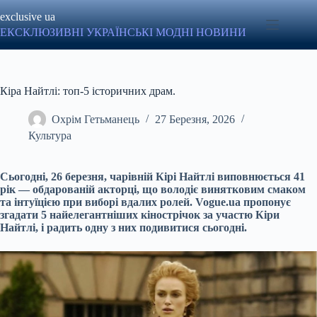
Перейти
exclusive ua
до
вмісту
ЕКСКЛЮЗИВНІ УКРАЇНСЬКІ МОДНІ НОВИНИ
Кіра Найтлі: топ-5 історичних драм.
Охрім Гетьманець
27 Березня, 2026
Культура
Сьогодні, 26 березня, чарівній Кірі Найтлі виповнюється 41
рік — обдарованій акторці, що володіє винятковим смаком
та інтуїцією при виборі вдалих ролей. Vogue.ua пропонує
згадати 5 найелегантніших кінострічок за участю Кіри
Найтлі, і радить одну з них подивитися сьогодні.