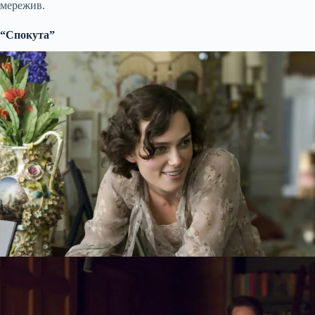
мережив.
“Спокута”