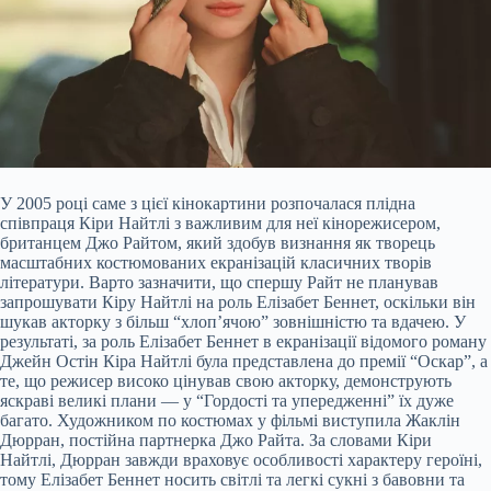
У 2005 році саме з цієї кінокартини розпочалася плідна
співпраця Кіри Найтлі з важливим для неї кінорежисером,
британцем Джо Райтом, який здобув визнання як творець
масштабних костюмованих екранізацій класичних творів
літератури. Варто зазначити, що спершу Райт не планував
запрошувати Кіру Найтлі на роль Елізабет Беннет, оскільки він
шукав акторку з більш “хлоп’ячою” зовнішністю та вдачею. У
результаті, за роль Елізабет Беннет в екранізації відомого роману
Джейн Остін Кіра Найтлі була представлена до премії “Оскар”, а
те, що режисер високо цінував свою акторку, демонструють
яскраві великі плани — у “Гордості та упередженні” їх дуже
багато. Художником по костюмах у фільмі виступила Жаклін
Дюрран, постійна партнерка Джо Райта. За словами Кіри
Найтлі, Дюрран завжди враховує особливості характеру героїні,
тому Елізабет Беннет носить світлі та легкі сукні з бавовни та