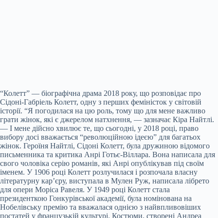
“Колетт” — біографічна драма 2018 року, що розповідає про
Сідоні-Габріель Колетт, одну з перших феміністок у світовій
історії. “Я погодилася на цю роль, тому що для мене важливо
грати жінок, які є джерелом натхнення, — зазначає Кіра Найтлі.
— І мене дійсно хвилює те, що сьогодні, у 2018 році, право
вибору досі вважається “революційною ідеєю” для багатьох
жінок. Героїня Найтлі, Сідоні Колетт, була дружиною відомого
письменника та критика Анрі Готьє-Віллара. Вона написала для
свого чоловіка серію романів, які Анрі опублікував під своїм
іменем. У 1906 році Колетт розлучилася і розпочала власну
літературну кар’єру, виступала в Мулен Руж, написала лібрето
для опери Моріса Равеля. У 1949 році Колетт стала
президенткою Гонкурівської академії, була номінована на
Нобелівську премію та вважалася однією з найвпливовіших
постатей у французькій культурі. Костюми, створені Андреа