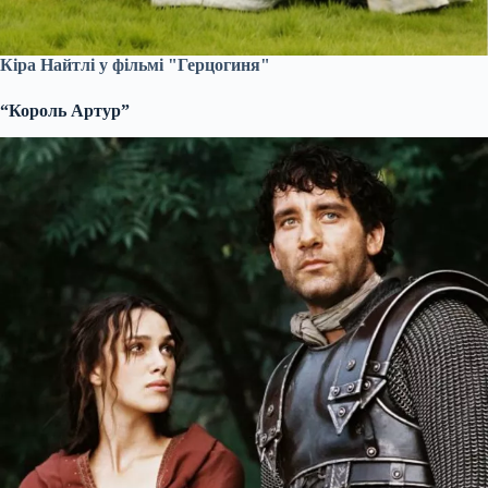
Кіра Найтлі у фільмі "Герцогиня"
“Король Артур”