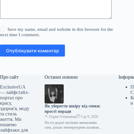
Save my name, email and website in this browser for the
next time I comment.
Опублікувати коментар
Про сайт
Останні новини
Інформ
ExclusiveUA
П
— лайфстайл-
С
портал про
К
красу,
и
Як уберегти шкіру від спеки:
здоров'я, моду
прості поради
та стиль
Охрім Гетьманець
Сер 9, 2026
життя. Ми
На тлі дедалі частіших аномальних
пишемо
спек, різких температурних коливань
лайфхаки для
та тривалих періодів інтенсивного