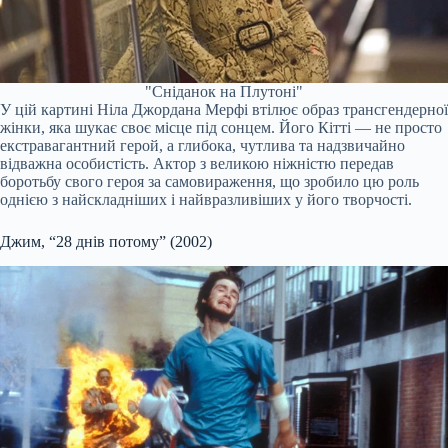
"Сніданок на Плутоні"
У цій картині Ніла Джордана Мерфі втілює образ трансгендерної
жінки, яка шукає своє місце під сонцем. Його Кітті — не просто
екстравагантний герой, а глибока, чутлива та надзвичайно
відважна особистість. Актор з великою ніжністю передав
боротьбу свого героя за самовираження, що зробило цю роль
однією з найскладніших і найвразливіших у його творчості.
Джим, “28 днів потому” (2002)