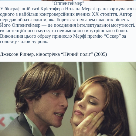
"Оппенгеймер"
У біографічній сазі Крістофера Нолана Мерфі трансформувався в
одного з найбільш контроверсійних вчених XX століття. Актор
передав образ людини, яка бореться з тягарем власних рішень.
Його Оппенгеймер — це поєднання інтелектуальної могутності,
екзистенційного смутку та невимовного внутрішнього болю.
Виконання цього образу принесло Мерфі премію “Оскар” за
головну чоловічу роль.
Джексон Ріпнер, кінострічка “Нічний політ” (2005)