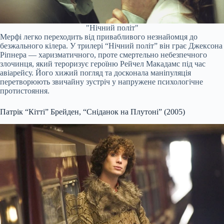
"Нічний політ"
Мерфі легко переходить від привабливого незнайомця до
безжального кілера. У трилері “Нічний політ” він грає Джексона
Ріпнера — харизматичного, проте смертельно небезпечного
злочинця, який тероризує героїню Рейчел Макадамс під час
авіарейсу. Його хижий погляд та досконала маніпуляція
перетворюють звичайну зустріч у напружене психологічне
протистояння.
Патрік “Кітті” Брейден, “Сніданок на Плутоні” (2005)