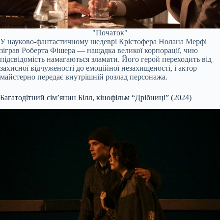
"Початок"
У науково-фантастичному шедеврі Крістофера Нолана Мерфі
зіграв Роберта Фішера — нащадка великої корпорації, чию
підсвідомість намагаються зламати. Його герой переходить від
захисної відчуженості до емоційної незахищеності, і актор
майстерно передає внутрішній розлад персонажа.
Багатодітний сімʼянин Білл, кінофільм “Дрібниці” (2024)