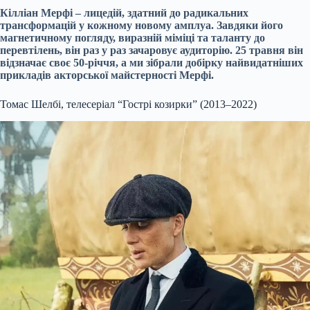
Кілліан Мерфі – лицедій, здатний до радикальних
трансформацій у кожному новому амплуа. Завдяки його
магнетичному погляду, виразній міміці та таланту до
перевтілень, він раз у раз зачаровує аудиторію. 25 травня він
відзначає своє 50-річчя, а ми зібрали добірку найвидатніших
прикладів акторської майстерності Мерфі.
Томас Шелбі, телесеріал “Гострі козирки” (2013–2022)