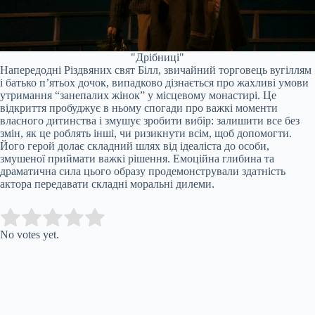
"Дрібниці"
Напередодні Різдвяних свят Білл, звичайний торговець вугіллям
і батько п’ятьох дочок, випадково дізнається про жахливі умови
утримання “занепалих жінок” у місцевому монастирі. Це
відкриття пробуджує в ньому спогади про важкі моменти
власного дитинства і змушує зробити вибір: залишити все без
змін, як це роблять інші, чи ризикнути всім, щоб допомогти.
Його герой долає складний шлях від ідеаліста до особи,
змушеної приймати важкі рішення. Емоційна глибина та
драматична сила цього образу продемонстрували здатність
актора передавати складні моральні дилеми.
Submit Rating
Rate this item:
No votes yet.