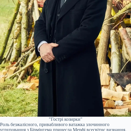
"Гострі козирки"
Роль безжалісного, привабливого ватажка злочинного
угруповання з Бірмінгема принесла Мерфі всесвітнє визнання.