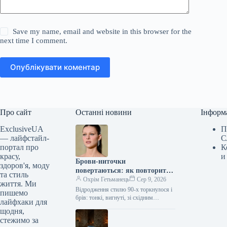
Save my name, email and website in this browser for the
next time I comment.
Опублікувати коментар
Про сайт
Останні новини
Інформ
ExclusiveUA
П
— лайфстайл-
С
портал про
К
красу,
и
Брови-ниточки
здоров'я, моду
повертаються: як повторити
та стиль
найгарячіший б’юті-тренд
Охрім Гетьманець
Сер 9, 2026
життя. Ми
сезону
Відродження стилю 90-х торкнулося і
пишемо
брів: тонкі, вигнуті, зі східним
лайфхаки для
шармом м’якого ґранжу, вони стали
щодня,
головною б’юті-деталлю на осінь
стежимо за
2026.…