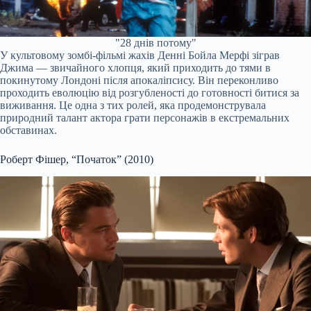
"28 днів потому"
У культовому зомбі-фільмі жахів Денні Бойла Мерфі зіграв
Джима — звичайного хлопця, який приходить до тями в
покинутому Лондоні після апокаліпсису. Він переконливо
проходить еволюцію від розгубленості до готовності битися за
виживання. Це одна з тих ролей, яка продемонструвала
природний талант актора грати персонажів в екстремальних
обставинах.
Роберт Фішер, “Початок” (2010)