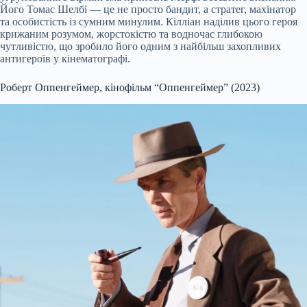
Його Томас Шелбі — це не просто бандит, а стратег, махінатор
та особистість із сумним минулим. Кілліан наділив цього героя
крижаним розумом, жорстокістю та водночас глибокою
чутливістю, що зробило його одним з найбільш захопливих
антигероїв у кінематографі.
Роберт Оппенгеймер, кінофільм “Оппенгеймер” (2023)