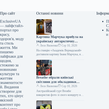
Про сайт
Останні новини
Інформ
ExclusiveUA
П
— лайфстайл-
С
портал про
К
красу,
и
Картина Марчука прибула на
здоров'я, моду
українську антарктичну
та стиль
станцію
Леся Яковенко
Сер 10, 2026
життя. Ми
На станцію «Академік Вернадський»
пишемо
доставили картину Івана Марчука, яку
лайфхаки для
він подарував українським
щодня,
полярникам На антарктичну станцію
стежимо за
«Академік Вернадський» доставили
новинами
роботу…
культури та
Breathe обрали київські
життям
світлини для обкладинки
знаменитосте
альбому
Леся Яковенко
Сер 10, 2026
й. Видання
створене для
Австралійський гурт Breathe
використав фото зі свого концерту в
тих, хто цінує
Києві для обкладинки свого другого
якісний
альбому. Про це артисти повідомили
контент про
у…
себе і своє