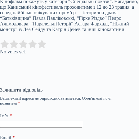
Кінофільм покажуть у категорії “Спеціальні покази”. Нагадаємо,
що Каннський кінофестиваль проходитиме з 12 до 23 травня, а
серед найбільш очікуваних прем’єр — історична драма
“Батьківщина” Павла Павліковські, “Гірке Різдво” Педро
Альмодовара, “Паралельні історії” Асгара Фархаді, “Ніжний
монстр” із Леа Сейду та Катрін Денев та інші кінокартини.
Submit Rating
Rate this item:
No votes yet.
Залишити відповідь
Ваша e-mail адреса не оприлюднюватиметься.
Обов’язкові поля
позначені
*
Ім’я
*
Email
*