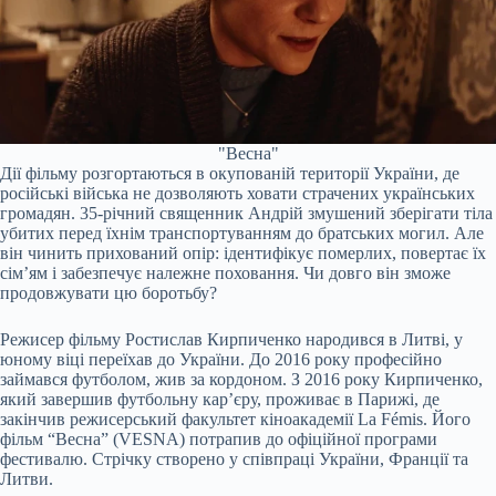
"Весна"
Дії фільму розгортаються в окупованій території України, де
російські війська не дозволяють ховати страчених українських
громадян. 35-річний священник Андрій змушений зберігати тіла
убитих перед їхнім транспортуванням до братських могил. Але
він чинить прихований опір: ідентифікує померлих, повертає їх
сім’ям і забезпечує належне поховання. Чи довго він зможе
продовжувати цю боротьбу?
Режисер фільму Ростислав Кирпиченко народився в Литві, у
юному віці переїхав до України. До 2016 року професійно
займався футболом, жив за кордоном. З 2016 року Кирпиченко,
який завершив футбольну кар’єру, проживає в Парижі, де
закінчив режисерський факультет кіноакадемії La Fémis. Його
фільм “Весна” (VESNA) потрапив до офіційної програми
фестивалю. Стрічку створено у співпраці України, Франції та
Литви.