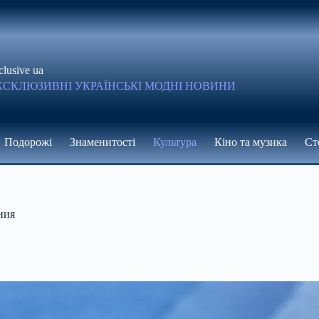
clusive ua
КСКЛЮЗИВНІ УКРАЇНСЬКІ МОДНІ НОВИНИ
Подорожі
Знаменитості
Культура
Кіно та музика
Ст
ния