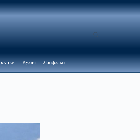
осунки
Кухня
Лайфхаки