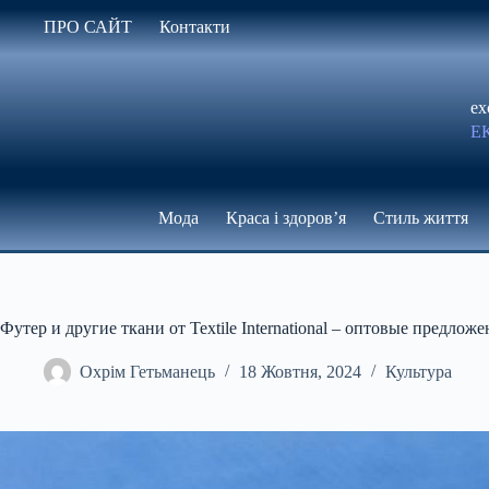
Перейти
ПРО САЙТ
Контакти
до
вмісту
ex
Е
Мода
Краса і здоров’я
Стиль життя
Футер и другие ткани от Textile International – оптовые предложе
Охрім Гетьманець
18 Жовтня, 2024
Культура