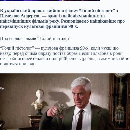
В український прокат вийшов фільм “Голий пістолет” з
Памелою Андерсон
—
один із найочіку
ваніших та
найсмішніших фільмів року. Розповідаємо найцікавіше про
перезапуск культової франшизи 90-х.
Про серію фільмів “Голий пістолет”
“Голий пістолет” — культова франшиза 90-х: коли чуєш цю
назву, перед очима одразу постає образ Леслі Нільсона в ролі
незграбного лейтенанта поліції Френка Дребіна, з яким постійно
стаються пригоди.