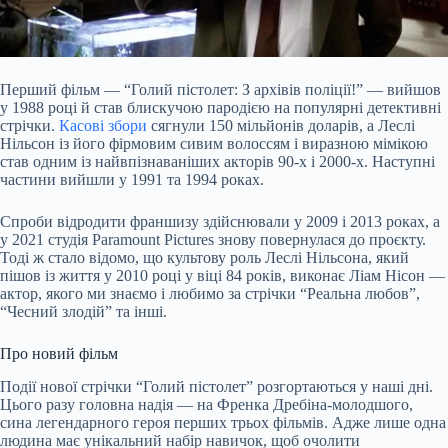
Перший фільм — “Голий пістолет: З архівів поліції!” — вийшов
у 1988 році й став блискучою пародією на популярні детективні
стрічки.
Касові збори
сягнули 150 мільйонів доларів, а Леслі
Нільсон із його фірмовим сивим волоссям і виразною мімікою
став одним із найвпізнаваніших акторів 90-х і 2000-х. Наступні
частини вийшли у 1991 та 1994 роках.
Спроби відродити франшизу здійснювали у 2009 і 2013 роках, а
у 2021 студія Paramount Pictures знову повернулася до проєкту.
Тоді ж стало відомо, що культову роль Леслі Нільсона, який
пішов із життя у 2010 році у віці 84 років, виконає Ліам Нісон —
актор, якого ми знаємо і любимо за стрічки “Реальна любов”,
“Чесний злодій” та інші.
Про новий фільм
Події нової стрічки “Голий пістолет” розгортаються у наші дні.
Цього разу головна надія — на Френка Дребіна-молодшого,
сина легендарного героя перших трьох фільмів. Адже лише одна
людина має унікальний набір навичок, щоб очолити