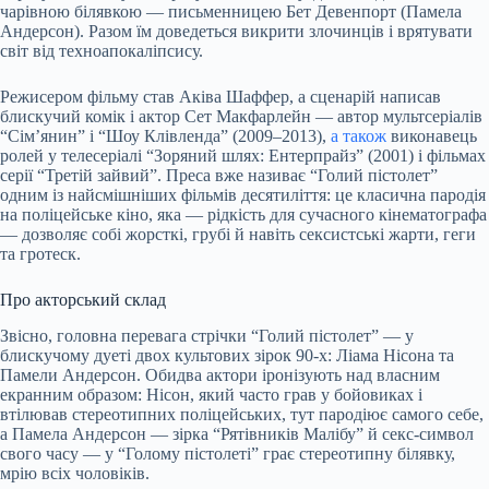
чарівною білявкою — письменницею Бет Девенпорт (Памела
Андерсон). Разом їм доведеться викрити злочинців і врятувати
світ від техноапокаліпсису.
Режисером фільму став Аківа Шаффер, а сценарій написав
блискучий комік і актор Сет Макфарлейн — автор мультсеріалів
“Сім’янин” і “Шоу Клівленда” (2009–2013),
а також
виконавець
ролей у телесеріалі “Зоряний шлях: Ентерпрайз” (2001) і фільмах
серії “Третій зайвий”. Преса вже називає “Голий пістолет”
одним із найсмішніших фільмів десятиліття: це класична пародія
на поліцейське кіно, яка — рідкість для сучасного кінематографа
— дозволяє собі жорсткі, грубі й навіть сексистські жарти, геги
та гротеск.
Про акторський склад
Звісно, головна перевага стрічки “Голий пістолет” — у
блискучому дуеті двох культових зірок 90-х: Ліама Нісона та
Памели Андерсон. Обидва актори іронізують над власним
екранним образом: Нісон, який часто грав у бойовиках і
втілював стереотипних поліцейських, тут пародіює самого себе,
а Памела Андерсон — зірка “Рятівників Малібу” й секс-символ
свого часу — у “Голому пістолеті” грає стереотипну білявку,
мрію всіх чоловіків.