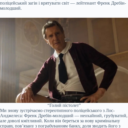
поліцейський загін і врятувати світ — лейтенант Френк Дребін-
молодший.
“Голий пістолет”
Ми знову зустрічаємо стереотипного поліцейського з Лос-
Анджелеса: Френк Дребін-молодший — неохайний, грубуватий,
але доволі кмітливий. Коли він береться за нову кримінальну
справу, пов’язану з пограбуванням банку, доля зводить його з