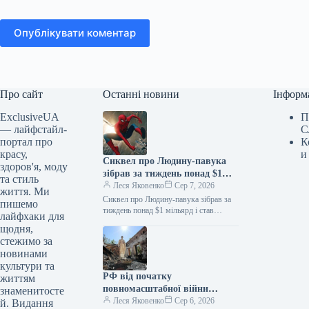
Опублікувати коментар
Про сайт
Останні новини
Інформ
ExclusiveUA
П
— лайфстайл-
С
портал про
К
красу,
и
Сиквел про Людину-павука
здоров'я, моду
зібрав за тиждень понад $1
та стиль
мільярд і став найкасовішим
Леся Яковенко
Сер 7, 2026
життя. Ми
фільмом року
Сиквел про Людину-павука зібрав за
пишемо
тиждень понад $1 мільярд і став
лайфхаки для
найкасовішим фільмом року
щодня,
06.08.2026 10:28 Укрінформ Стрічка
стежимо за
«Людина-павук: Абсолютно…
новинами
культури та
РФ від початку
життям
повномасштабної війни
знаменитосте
пошкодила в Україні майже 2
Леся Яковенко
Сер 6, 2026
й. Видання