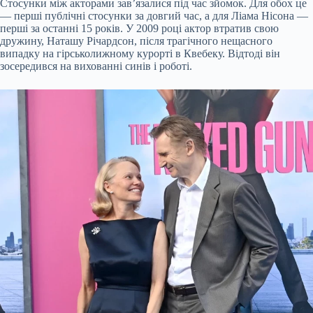
Стосунки між акторами зав’язалися під час зйомок. Для обох це
— перші публічні стосунки за довгий час, а для Ліама Нісона —
перші за останні 15 років. У 2009 році актор втратив свою
дружину, Наташу Річардсон, після трагічного нещасного
випадку на гірськолижному курорті в Квебеку. Відтоді він
зосередився на вихованні синів і роботі.