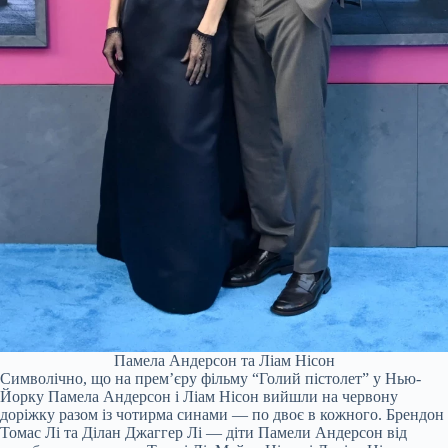
Памела Андерсон та Ліам Нісон
Символічно, що на прем’єру фільму “Голий пістолет” у Нью-
Йорку Памела Андерсон і Ліам Нісон вийшли на червону
доріжку разом із чотирма синами — по двоє в кожного. Брендон
Томас Лі та Ділан Джаггер Лі — діти Памели Андерсон від