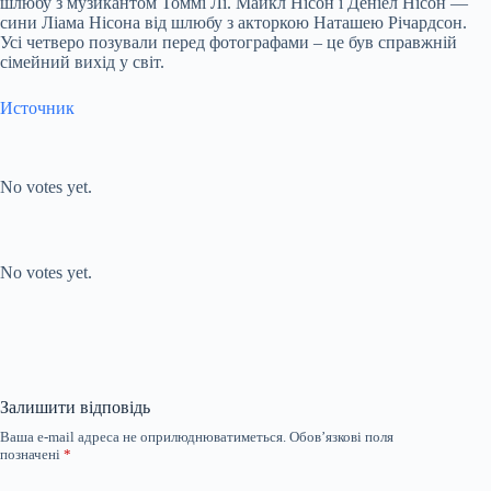
шлюбу з музикантом Томмі Лі. Майкл Нісон і Деніел Нісон —
сини Ліама Нісона від шлюбу з акторкою Наташею Річардсон.
Усі четверо позували перед фотографами – це був справжній
сімейний вихід у світ.
Источник
Submit Rating
Rate this item:
No votes yet.
Submit Rating
Rate this item:
No votes yet.
Залишити відповідь
Ваша e-mail адреса не оприлюднюватиметься.
Обов’язкові поля
позначені
*