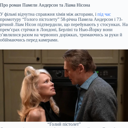
Про роман Памели Андерсон та Ліама Нісона
У фільмі відчутна справжня хімія між акторами, і
під час
промотуру “Голого пістолету” 58-річна Памела Андерсон і 73-
річний Ліам Нісон підтвердили, що перебувають у стосунках. На
прем’єрах стрічки в Лондоні, Берліні та Нью-Йорку вони
з’являлися разом на червоних доріжках, тримаючись за руки й
обіймаючись перед камерами.
“Голий пістолет”