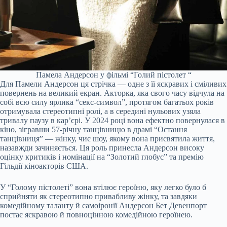
Памела Андерсон у фільмі “Голий пістолет “
Для Памели Андерсон ця стрічка — одне з її яскравих і сміливих
повернень на великий екран. Акторка, яка свого часу відчула на
собі всю силу ярлика “секс-символ”, протягом багатьох років
отримувала стереотипні ролі, а в середині нульових узяла
тривалу паузу в кар’єрі. У 2024 році вона ефектно повернулася в
кіно, зігравши 57-річну танцівницю в драмі “Остання
танцівниця” — жінку, чиє шоу, якому вона присвятила життя,
назавжди зачиняється. Ця роль принесла Андерсон високу
оцінку критиків і номінації на “Золотий глобус” та премію
Гільдії кіноакторів США.
У “Голому пістолеті” вона втілює героїню, яку легко було б
сприйняти як стереотипно привабливу жінку, та завдяки
комедійному таланту й самоіронії Андерсон Бет Девенпорт
постає яскравою й повноцінною комедійною героїнею.