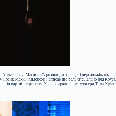
а Андерсона, “Магнолія”, розповідає про долі персонажів, що п
м’я Френк Маккі. Андерсон написав цю роль спеціально для Круза
, він вартий перегляду. Хоча б заради блискучої гри Тома Круза