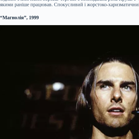
якими раніше працював. Спокусливий і жорстоко-харизматичний –
“Магнолія”, 1999