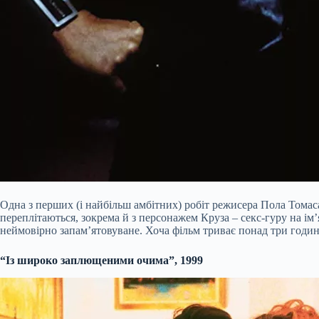
Одна з перших (і найбільш амбітних) робіт режисера Пола Томас
переплітаються, зокрема й з персонажем Круза – секс-гуру на і
неймовірно запам’ятовуване. Хоча фільм триває понад три години
“Із широко заплющеними очима”, 1999