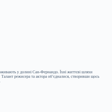
роживають у долині Сан-Фернандо. Їхні життєві шляхи
. Талант режисера та актора об’єдналися, створивши щось
.