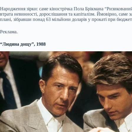
Народження зірки: саме кінострічка Пола Брікмана “Ризикований
втрата невинності, дорослішання та капіталізм. Ймовірно, саме 
плані, зібравши понад 63 мільйони доларів у прокаті при бюджеті
Реклама.
“Людина дощу”, 1988