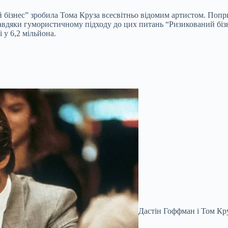
 бізнес” зробила Тома Круза всесвітньо відомим артистом. Попри
завдяки гумористичному підходу до цих питань “Ризикований бізн
 у 6,2 мільйона.
Дастін Гоффман і Том Кр