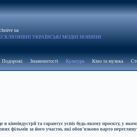
clusive ua
КСКЛЮЗИВНІ УКРАЇНСЬКІ МОДНІ НОВИНИ
Подорожі
Знаменитості
Культура
Кіно та музика
Ст
в кіноіндустрії та гарантує успіх будь-якому проєкту, у яком
ових фільмів за його участю, які обов’язково варто перегляну