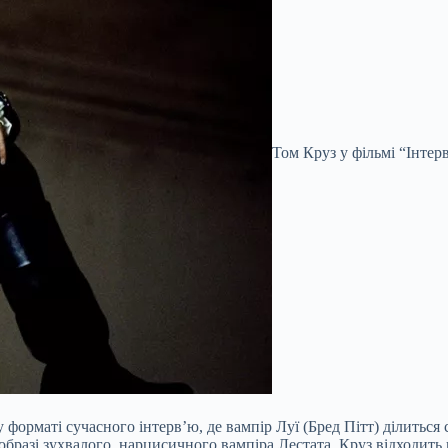
Том Круз у фільмі “Інтер
форматі сучасного інтерв’ю, де вампір Луї (Бред Пітт) ділиться
 образі зухвалого, нарцисичного вампіра Лестата, Круз відходит