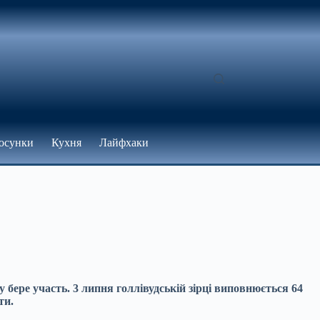
осунки
Кухня
Лайфхаки
у бере участь. 3 липня голлівудській зірці виповнюється 64
ти.