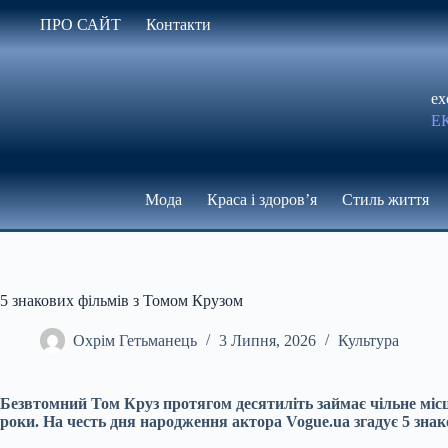
Перейти
ПРО САЙТ
Контакти
до
вмісту
ex
Е
Мода
Краса і здоров’я
Стиль життя
5 знакових фільмів з Томом Крузом
Охрім Гетьманець
3 Липня, 2026
Культура
Безвтомний Том Круз протягом десятиліть займає чільне місце 
роки. На честь дня народження актора Vogue.ua згадує 5 знак