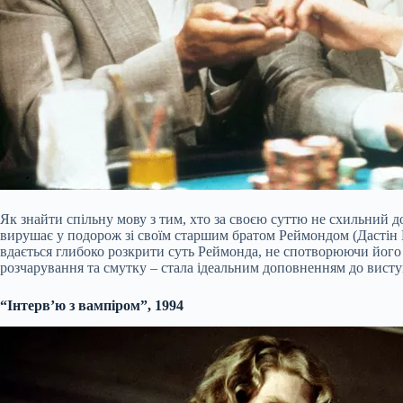
Як знайти спільну мову з тим, хто за своєю суттю не схильний д
вирушає у подорож зі своїм старшим братом Реймондом (Дастін
вдається глибоко розкрити суть Реймонда, не спотворюючи його у
розчарування та смутку – стала ідеальним доповненням до вист
“Інтерв’ю з вампіром”, 1994