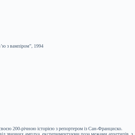
в’ю з вампіром”, 1994
 своєю 200-річною історією з репортером із Сан-Франциско.
ь від звичних амплуа, експериментуючи поза межами архетипів, з