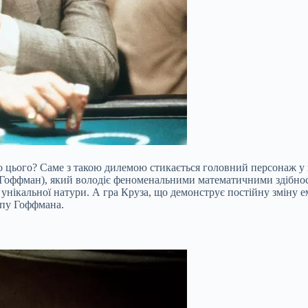
о цього? Саме з такою дилемою стикається головний персонаж у в
 Гоффман), який володіє феноменальними математичними здібно
нікальної натури. А гра Круза, що демонструє постійну зміну емо
упу Гоффмана.