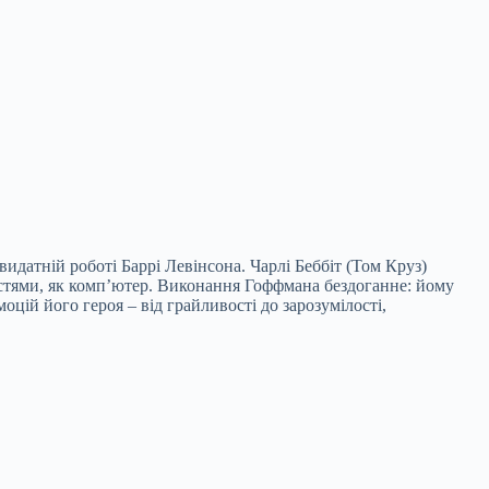
идатній роботі Баррі Левінсона. Чарлі Беббіт (Том Круз)
стями, як комп’ютер. Виконання Гоффмана бездоганне: йому
цій його героя – від грайливості до зарозумілості,