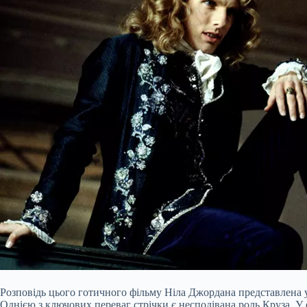
Розповідь цього готичного фільму Ніла Джордана представлена у 
Однією з ключових переваг стрічки є несподівана роль Круза. У