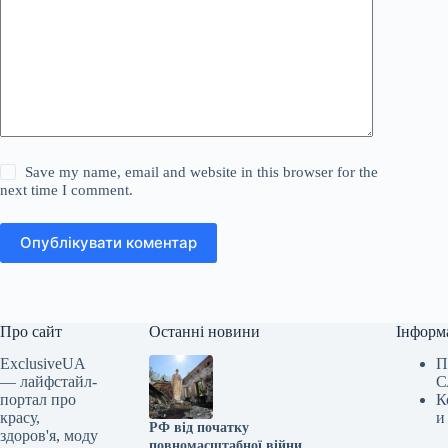
Save my name, email and website in this browser for the
next time I comment.
Опублікувати коментар
Про сайт
Останні новини
Інформ
ExclusiveUA
П
— лайфстайл-
С
портал про
К
красу,
и
РФ від початку
здоров'я, моду
повномасштабної війни