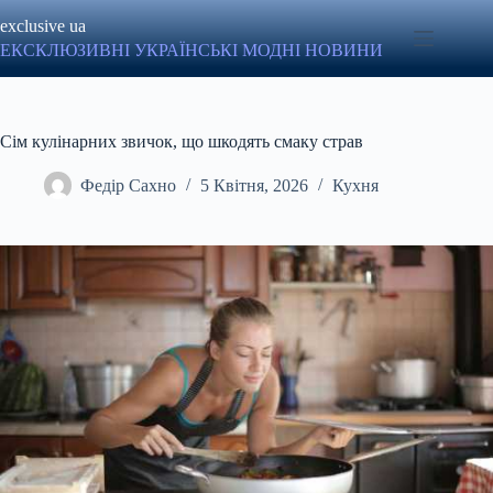
Перейти
exclusive ua
до
вмісту
ЕКСКЛЮЗИВНІ УКРАЇНСЬКІ МОДНІ НОВИНИ
Сім кулінарних звичок, що шкодять смаку страв
Федір Сахно
5 Квітня, 2026
Кухня