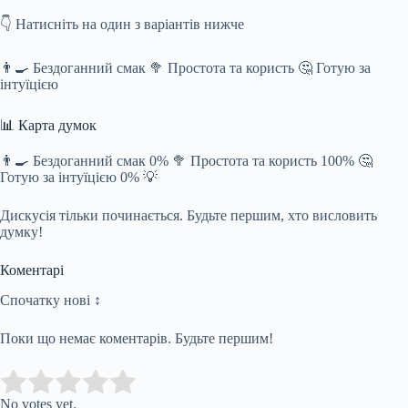
👇 Натисніть на один з варіантів нижче
👨‍🍳 Бездоганний смак 🥦 Простота та користь 🤔 Готую за
інтуїцією
📊 Карта думок
👨‍🍳 Бездоганний смак 0% 🥦 Простота та користь 100% 🤔
Готую за інтуїцією 0% 💡
Дискусія тільки починається. Будьте першим, хто висловить
думку!
Коментарі
Спочатку нові ↕
Поки що немає коментарів. Будьте першим!
Submit Rating
Rate this item:
No votes yet.