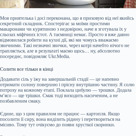
Моя приятелька і досі переконана, що я приховую від неї якийсь
секретний складник. Спостерігає за моїми простими
макаронами чи курятиною з недовірою, наче я зготувала їх у
сльозах міфічних істот. А таємниці немає. Просто я вже давно
відмовилася робити на кухні дії, які ми чомусь вважаємо
звичними. Такі незначні звички, через котрі начебто нічого не
трапляється, але в результаті маємо щось… ну, абсолютно
посереднє, повідомляє Ukr.Media.
Солити все тільки в кінці
Додавати сіль у їжу на
завершальній стадії — це напевно
отримати солону поверхню і прісну внутрішню частину. Я солю
потроху на кожному етапі. Поклала цибулю — трошки. Додала
м’ясо — ще трішки. Смак тоді виходить насиченим, а не
позбавленим смаку.
Єдине, що з цим правилом не працює — картопля. Якщо
посолити її сиру, вона виділить рідину і перетвориться на
місиво. Тому тут очікуємо до появи хрусткої скоринки.