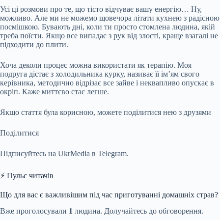
Усі ці розмови про те, що тісто відчуває вашу енергію… Ну,
можливо. Але ми не можемо щовечора літати кухнею з радісною
посмішкою. Бувають дні, коли ти просто стомлена людина, якій
треба поїсти. Якщо все випадає з рук від злості, краще взагалі не
підходити до плити.
Хоча деколи процес можна використати як терапію. Моя
подруга дістає з холодильника курку, називає її ім’ям свого
керівника, методично відрізає все зайве і неквапливо опускає в
окріп. Каже миттєво стає легше.
Якщо стаття була корисною, можете поділитися нею з друзями
Поділитися
Підписуйтесь на UkrMedia в Telegram.
⚡ Пульс читачів
Що для вас є важливішим під час приготуванні домашніх страв?
Вже проголосували
1
людина. Долучайтесь до обговорення.