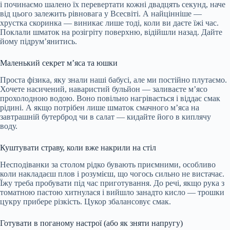
і починаємо шалено їх перевертати кожні двадцять секунд, наче
від цього залежить рівновага у Всесвіті. А найцінніше —
хрустка скоринка — виникає лише тоді, коли ви даєте їжі час.
Поклали шматок на розігріту поверхню, відійшли назад. Дайте
йому підрум’янитись.
Маленький секрет м’яса та юшки
Проста фізика, яку знали наші бабусі, але ми постійно плутаємо.
Хочете насичений, наваристий бульйон — заливаєте м’ясо
прохолодною водою. Воно повільно нагрівається і віддає смак
рідині. А якщо потрібен лише шматок смачного м’яса на
завтрашній бутерброд чи в салат — кидайте його в киплячу
воду.
Куштувати страву, коли вже накрили на стіл
Несподіванки за столом рідко бувають приємними, особливо
коли накладаєш плов і розумієш, що чогось сильно не вистачає.
Їжу треба пробувати під час приготування. До речі, якщо рука з
томатною пастою хитнулася і вийшло занадто кисло — трошки
цукру прибере різкість. Цукор збалансовує смак.
Готувати в поганому настрої (або як зняти напругу)