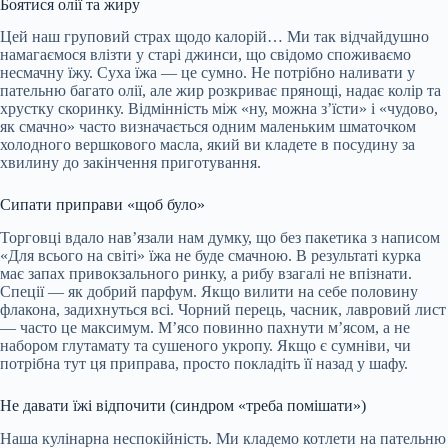
Боятися олії та жиру
Цей наш груповий страх щодо калорій… Ми так відчайдушно
намагаємося влізти у старі джинси, що свідомо споживаємо
несмачну їжу. Суха їжа — це сумно. Не потрібно наливати у
пательню багато олії, але жир розкриває прянощі, надає колір та
хрустку скоринку. Відмінність між «ну, можна з’їсти» і «чудово,
як смачно» часто визначається одним маленьким шматочком
холодного вершкового масла, який ви кладете в посудину за
хвилину до закінчення приготування.
Сипати приправи «щоб було»
Торговці вдало нав’язали нам думку, що без пакетика з написом
«Для всього на світі» їжа не буде смачною. В результаті курка
має запах привокзального ринку, а рибу взагалі не впізнати.
Спеції — як добрий парфум. Якщо вилити на себе половину
флакона, задихнуться всі. Чорний перець, часник, лавровий лист
— часто це максимум. М’ясо повинно пахнути м’ясом, а не
набором глутамату та сушеного укропу. Якщо є сумніви, чи
потрібна тут ця приправа, просто покладіть її назад у шафу.
Не давати їжі відпочити (синдром «треба помішати»)
Наша кулінарна неспокійність. Ми кладемо котлети на пательню