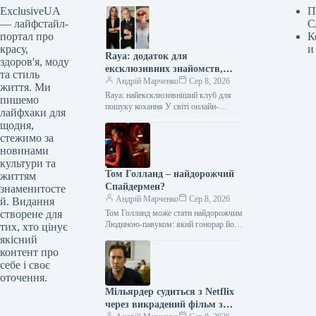
ExclusiveUA
П
— лайфстайл-
С
портал про
К
красу,
и
Raya: додаток для
здоров'я, моду
ексклюзивних знайомств,
та стиль
яким користуються зірки
Андрій Марченко
Сер 8, 2026
життя. Ми
Голлівуду
Raya: найексклюзивніший клуб для
пишемо
пошуку кохання У світі онлайн-
лайфхаки для
знайомств існує платформа, яку давно
щодня,
називають найексклюзивнішим
стежимо за
клубом для пошуку кохання. Мова…
новинами
культури та
Том Голланд – найдорожчий
життям
Спайдермен?
знаменитосте
Андрій Марченко
Сер 8, 2026
й. Видання
створене для
Том Голланд може стати найдорожчим
Людиною-павуком: який гонорар йому
тих, хто цінує
прогнозують Англійський актор Том
якісний
Голланд, за попередніми оцінками,
контент про
може заробити від…
себе і своє
оточення.
Мільярдер судиться з Netflix
через викрадений фільм з