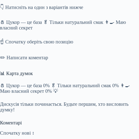
👇 Натисніть на один з варіантів нижче
🧂 Цукор — це база 🥬 Тільки натуральний смак 👨‍🍳 Маю
власний секрет
☝️ Спочатку оберіть свою позицію
✏️ Написати коментар
📊 Карта думок
🧂 Цукор — це база 0% 🥬 Тільки натуральний смак 0% 👨‍🍳
Маю власний секрет 0% 💡
Дискусія тільки починається. Будьте першим, хто висловить
думку!
Коментарі
Спочатку нові ↕