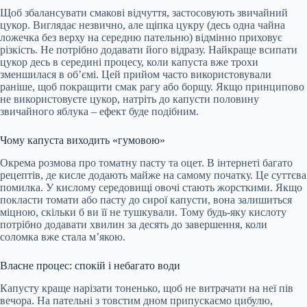
Щоб збалансувати смакові відчуття, застосовують звичайний
цукор. Виглядає незвично, але щіпка цукру (десь одна чайна
ложечка без верху на середню пательню) відмінно приховує
різкість. Не потрібно додавати його відразу. Найкраще всипати
цукор десь в середині процесу, коли капуста вже трохи
зменшилася в об’ємі. Цей прийом часто використовували
раніше, щоб покращити смак рагу або борщу. Якщо принципово
не використовуєте цукор, натріть до капусти половину
звичайного яблука – ефект буде подібним.
Чому капуста виходить «гумовою»
Окрема розмова про томатну пасту та оцет. В інтернеті багато
рецептів, де кисле додають майже на самому початку. Це суттєва
помилка. У кислому середовищі овочі стають жорсткими. Якщо
покласти томати або пасту до сирої капусти, вона залишиться
міцною, скільки б ви її не тушкували. Тому будь-яку кислоту
потрібно додавати хвилин за десять до завершення, коли
соломка вже стала м’якою.
Власне процес: спокій і небагато води
Капусту краще нарізати тоненько, щоб не витрачати на неї пів
вечора. На пательні з товстим дном припускаємо цибулю,