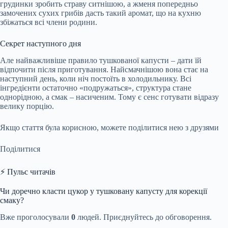
грудинки зробить страву ситнішою, а жменя попередньо
замочених сухих грибів дасть такий аромат, що на кухню
збіжаться всі члени родини.
Секрет наступного дня
Але найважливіше правило тушкованої капусти – дати їй
відпочити після приготування. Найсмачнішою вона стає на
наступний день, коли ніч постоїть в холодильнику. Всі
інгредієнти остаточно «подружаться», структура стане
однорідною, а смак – насиченим. Тому є сенс готувати відразу
велику порцію.
Якщо стаття була корисною, можете поділитися нею з друзями
Поділитися
⚡ Пульс читачів
Чи доречно класти цукор у тушковану капусту для корекції
смаку?
Вже проголосували
0
людей. Приєднуйтесь до обговорення.