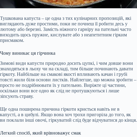
Тушкована капуста – це одна з тих кулінарних пропозицій, які
виглядають дуже простими, поки не почнеш її робити десь у
лютому або березні. Замість ніжного гарніру на пательні часто
виходить щось пружне, кислувате або з неапетитним гірким
присмаком.
Чому виникає ця гірчинка
Зимові види капусти природно досить цупкі, і чим довше вони
знаходяться в льоху чи на складі, тим більше починають давати
гіркоту. Найбільше на смакові якості впливають качан і грубі
товсті жили біля основи листків. Найлегше,
що можна зробити –
просто не подрібнювати їх у пательню. Виріжте ці частини,
оскільки вони все одно як слід не протушкуються і лише
зіпсують страву.
Ще одна поширена причина гіркоти криється навіть не в
капусті, а в цибулі. Якщо вона хоч трохи пригоріла до того, як
ви поклали інші овочі, гіркуватий слід буде відчуватися до кінця.
Легкий спосіб, який врівноважує смак