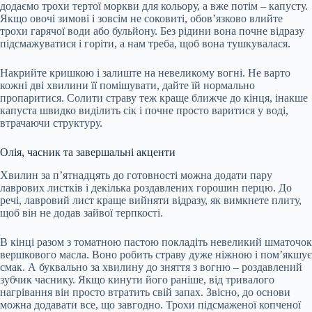
додаємо трохи тертої моркви для кольору, а вже потім – капусту.
Якщо овочі зимові і зовсім не соковиті, обов’язково влийте
трохи гарячої води або бульйону. Без рідини вона почне відразу
підсмажуватися і горіти, а нам треба, щоб вона тушкувалася.
Накрийте кришкою і залиште на невеликому вогні. Не варто
кожні дві хвилини її помішувати, дайте їй нормально
пропаритися. Солити страву теж краще ближче до кінця, інакше
капуста швидко виділить сік і почне просто варитися у воді,
втрачаючи структуру.
Олія, часник та завершальні акценти
Хвилин за п’ятнадцять до готовності можна додати пару
лаврових листків і декілька роздавлених горошин перцю. До
речі, лавровий лист краще вийняти відразу, як вимкнете плиту,
щоб він не додав зайвої терпкості.
В кінці разом з томатною пастою покладіть невеликий шматочок
вершкового масла. Воно робить страву дуже ніжною і пом’якшує
смак. А буквально за хвилину до зняття з вогню – роздавлений
зубчик часнику. Якщо кинути його раніше, від тривалого
нагрівання він просто втратить свій запах. Звісно, до основи
можна додавати все, що завгодно. Трохи підсмаженої копченої