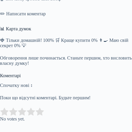
✏️ Написати коментар
📊 Карта думок
🍓 Тільки домашній! 100% 🛒 Краще купити 0% 👨‍🍳 Маю свій
секрет 0% 💡
Обговорення лише починається. Станьте першим, хто висловить
власну думку!
Коментарі
Спочатку нові ↕
Поки що відсутні коментарі. Будьте першим!
Submit Rating
Rate this item:
No votes yet.