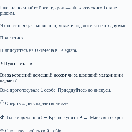
І ще: не посипайте його цукром — він «розмокне» і стане
рідким.
Якщо стаття була корисною, можете поділитися нею з друзями
Поділитися
Підписуйтесь на UkrMedia в Telegram.
⚡ Пульс читачів
Ви за корисний домашній десерт чи за швидкий магазинний
варіант?
Вже проголосувала
1
особа. Приєднуйтесь до дискусії.
👇 Оберіть один з варіантів нижче
🍓 Тільки домашній! 🛒 Краще купити 👨‍🍳 Маю свій секрет
☝️ Спочатку зробіть свій вибір