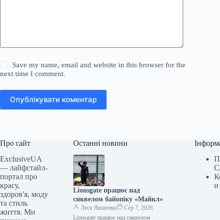
Save my name, email and website in this browser for the
next time I comment.
Опублікувати коментар
Про сайт
Останні новини
Інформ
ExclusiveUA
П
— лайфстайл-
С
портал про
К
красу,
и
Lionsgate працює над
здоров'я, моду
сиквелом байопіку «Майкл»
та стиль
Леся Яковенко
Сер 7, 2026
життя. Ми
Lionsgate працює над сиквелом