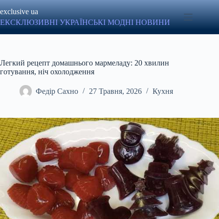
Перейти
exclusive ua
до
вмісту
ЕКСКЛЮЗИВНІ УКРАЇНСЬКІ МОДНІ НОВИНИ
Легкий рецепт домашнього мармеладу: 20 хвилин
готування, ніч охолодження
Федір Сахно
27 Травня, 2026
Кухня