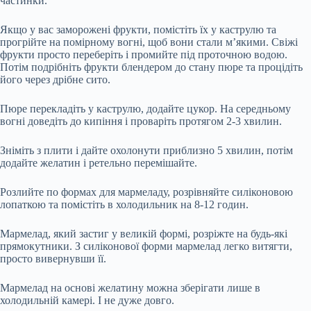
частинки.
Якщо у вас заморожені фрукти, помістіть їх у каструлю та
прогрійте на помірному вогні, щоб вони стали м’якими. Свіжі
фрукти просто переберіть і промийте під проточною водою.
Потім подрібніть фрукти блендером до стану пюре та процідіть
його через дрібне сито.
Пюре перекладіть у каструлю, додайте цукор. На середньому
вогні доведіть до кипіння і проваріть протягом 2-3 хвилин.
Зніміть з плити і дайте охолонути приблизно 5 хвилин, потім
додайте желатин і ретельно перемішайте.
Розлийте по формах для мармеладу, розрівняйте силіконовою
лопаткою та помістіть в холодильник на 8-12 годин.
Мармелад, який застиг у великій формі, розріжте на будь-які
прямокутники. З силіконової форми мармелад легко витягти,
просто вивернувши її.
Мармелад на основі желатину можна зберігати лише в
холодильній камері. І не дуже довго.