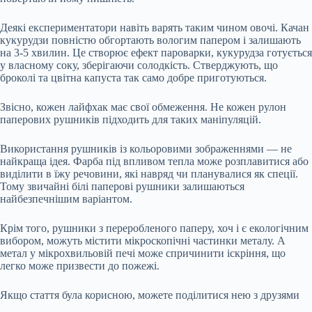
Деякі експериментатори навіть варять таким чином овочі. Качан
кукурудзи повністю обгортають вологим папером і залишають
на 3-5 хвилин. Це створює ефект пароварки, кукурудза готується
у власному соку, зберігаючи солодкість. Стверджують, що
броколі та цвітна капуста так само добре приготуються.
Звісно, кожен лайфхак має свої обмеження. Не кожен рулон
паперових рушників підходить для таких маніпуляцій.
Використання рушників із кольоровими зображеннями — не
найкраща ідея. Фарба під впливом тепла може розплавитися або
виділити в їжу речовини, які навряд чи планувалися як спеції.
Тому звичайні білі паперові рушники залишаються
найбезпечнішим варіантом.
Крім того, рушники з переробленого паперу, хоч і є екологічним
вибором, можуть містити мікроскопічні частинки металу. А
метал у мікрохвильовій печі може спричинити іскріння, що
легко може призвести до пожежі.
Якщо стаття була корисною, можете поділитися нею з друзями