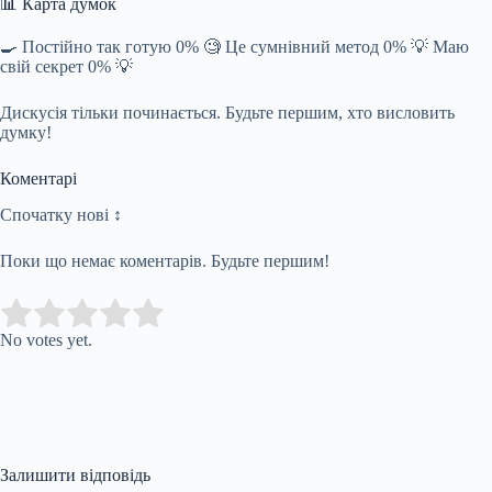
📊 Карта думок
🍳 Постійно так готую 0% 🧐 Це сумнівний метод 0% 💡 Маю
свій секрет 0% 💡
Дискусія тільки починається. Будьте першим, хто висловить
думку!
Коментарі
Спочатку нові ↕
Поки що немає коментарів. Будьте першим!
Submit Rating
Rate this item:
No votes yet.
Залишити відповідь