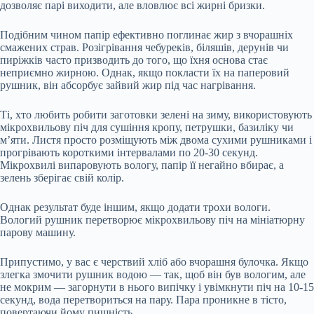
дозволяє парі виходити, але вловлює всі жирні бризки.
Подібним чином папір ефективно поглинає жир з вчорашніх
смажених страв. Розігрівання чебуреків, біляшів, дерунів чи
пиріжків часто призводить до того, що їхня основа стає
неприємно жирною. Однак, якщо покласти їх на паперовий
рушник, він абсорбує зайвий жир під час нагрівання.
Ті, хто любить робити заготовки зелені на зиму, використовують
мікрохвильову піч для сушіння кропу, петрушки, базиліку чи
м’яти. Листя просто розміщують між двома сухими рушниками і
прогрівають короткими інтервалами по 20-30 секунд.
Мікрохвилі випаровують вологу, папір її негайно вбирає, а
зелень зберігає свій колір.
Однак результат буде іншим, якщо додати трохи вологи.
Вологий рушник перетворює мікрохвильову піч на мініатюрну
парову машину.
Припустимо, у вас є черствий хліб або вчорашня булочка. Якщо
злегка змочити рушник водою — так, щоб він був вологим, але
не мокрим — загорнути в нього випічку і увімкнути піч на 10-15
секунд, вода перетвориться на пару. Пара проникне в тісто,
повертаючи йому пишність.