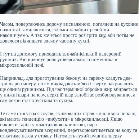
Часом, повертаючись додому виснаженою, поглянеш на кухонне
начиння і замислюєшся, скільки ж зайвих речей ми
накопичуємо. А так хочеться просто розігріти їжу, аби потім не
довелося відчищати значну частину кухні.
І тут на допомогу приходить звичайнісінький паперовий
рушник. Він виконує роль універсального помічника в
мікрохвильовій печі.
Наприклад, для приготування бекону: на тарілку кладуть два-
три шари паперу, потім викладають м’ясо і зверху накривають
ще одним рушником. Під час термічної
обробки жир вбирається
у нижні шари паперу, верхній шар запобігає розбризкуванню, а
сам бекон стає хрустким та сухим.
Те саме стосується соусів, тушкованих страв з підливою чи каш,
які мають тенденцію «вибухати» в мікрохвильовці. Якщо
накрити тарілку пластиковою кришкою, пара
конденсуватиметься всередині, перетворюватиметься на воду та
стікатиме назад у страву. Натомість сухий рушник зверху