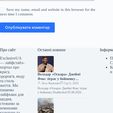
Save my name, email and website in this browser for the
next time I comment.
Опублікувати коментар
Про сайт
Останні новини
Інформ
ExclusiveUA
П
— лайфстайл-
С
портал про
К
красу,
и
Володар «Оскара» Джеймі
здоров'я, моду
Фокс зіграє у бойовику
та стиль
Deadlocked
Леся Яковенко
Сер 6, 2026
життя. Ми
Володар «Оскара» Джеймі Фокс зіграє
пишемо
у бойовику Deadlocked 05.08.2026
лайфхаки для
15:38 Укрінформ Голлівудський актор,
щодня,
лауреат премії «Оскар» Джеймі Фокс
стежимо за
зіграє головну…
новинами
культури та