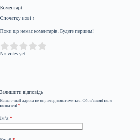
Коментарі
Спочатку нові ↕
Поки що немає коментарів. Будьте першим!
Submit Rating
Rate this item:
No votes yet.
Залишити відповідь
Ваша e-mail адреса не оприлюднюватиметься.
Обов’язкові поля
позначені
*
Ім’я
*
Email
*