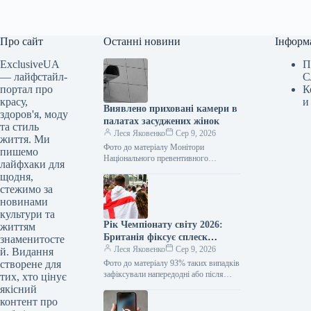
Про сайт
Останні новини
Інформ
ExclusiveUA
П
— лайфстайл-
С
портал про
К
красу,
и
Виявлено приховані камери в
здоров'я, моду
палатах засуджених жінок
та стиль
Леся Яковенко
Сер 9, 2026
життя. Ми
Фото до матеріалу Монітори
пишемо
Національного превентивного
лайфхаки для
механізму (НПМ) виявили камери
щодня,
відеоспостереження у медичних
стежимо за
палатах для засуджених жінок та тих,
новинами
хто…
культури та
Рік Чемпіонату світу 2026:
життям
Британія фіксує сплеск
знаменитосте
домашнього насильства
Леся Яковенко
Сер 9, 2026
й. Видання
створене для
Фото до матеріалу 93% таких випадків
зафіксували напередодні або після
тих, хто цінує
матчів збірної Англії. Під час
якісний
Чемпіонату світу з футболу 2026…
контент про