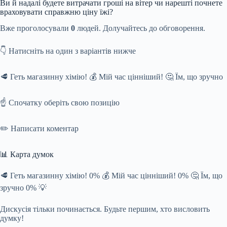
Ви й надалі будете витрачати гроші на вітер чи нарешті почнете
враховувати справжню ціну їжі?
Вже проголосували
0
людей. Долучайтесь до обговорення.
👇 Натисніть на один з варіантів нижче
🥩 Геть магазинну хімію! 💰 Мій час цінніший! 🤔 Їм, що зручно
☝️ Спочатку оберіть свою позицію
✏️ Написати коментар
📊 Карта думок
🥩 Геть магазинну хімію! 0% 💰 Мій час цінніший! 0% 🤔 Їм, що
зручно 0% 💡
Дискусія тільки починається. Будьте першим, хто висловить
думку!