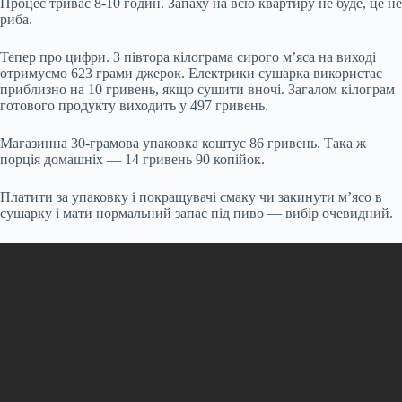
Процес триває 8-10 годин. Запаху на всю квартиру не буде, це не
риба.
Тепер про цифри. З півтора кілограма сирого м’яса на виході
отримуємо 623 грами джерок. Електрики сушарка використає
приблизно на 10 гривень, якщо сушити вночі. Загалом кілограм
готового продукту виходить у 497 гривень.
Магазинна 30-грамова упаковка коштує 86 гривень. Така ж
порція домашніх — 14 гривень 90 копійок.
Платити за упаковку і покращувачі смаку чи закинути м’ясо в
сушарку і мати нормальний запас під пиво — вибір очевидний.