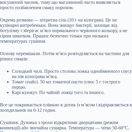
висушений часник, тому що магазинний часто виявляється
просто позбавленим смаку порохом.
Окрема розмова — нітритна сіль (10 г на кілограм). Це не
кулінарні витребеньки. Вона знищує бактерії, захищає від
ботулізму і зберігає м’ясо нормального червоного кольору, а не
сірим шматком. Працює безпечно тільки при низьких
температурах сушіння.
Основу перемішали. Потім м’ясо розподіляється на частини для
різних смаків:
Солодкий чилі. Просто столова ложка однойменного соусу
на пів кілограма м’яса.
Томат спайсі. 50 мл томатної пасти плюс 5 г гострого
перцю.
Карі-кунжут. По чайній ложці того та іншого.
Все це покривається плівкою в дотик із м’ясом і відправляється в
холодильник на 6-12 годин.
Сушіння. Духовка з трохи відкритими дверцятами (режим
конвекції) або звичайна сушарка. Температура — чітко 50-60°C.