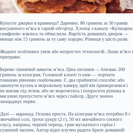
Купуєте джерки в крамниці? Даремно. 86 гривень за 30 грамів
висушеного м’яса в гарній обгортці. Хлопці з каналу «Кулінарна
симфонія» взялись та обчислили. Вартість домашніх джерок —
менше ніж 15 гривень за ту саму порцію. Різниця у шість разів.
Жодних особливих умов або непростих технологій. Лише м’ясо і
приправи.
Беремо свинячий шматок м’яса. Ціна питання — близько 200
гривень за кілограм. Головний клопіт із ним — порізати
тонкими рівними скибочками. Є два прийнятні способи: або
закинути кусень в морозильну камеру, щоб він приморозився і
не ковзав під лезом, або не морочитись і попросити різника в
магазині пропустити м’ясо через слайсер. Друге значно
заощаджує нерви.
Далі — маринад. Основа проста. На кілограм м’яса потрібно 8 г
звичайної солі, трохи цукру (2 г), 50 мл звичайного соєвого
соусу, паприка, чорний перець, грам мускатного горіха і
сушений часник. Автор відео влучно радить брати домашній