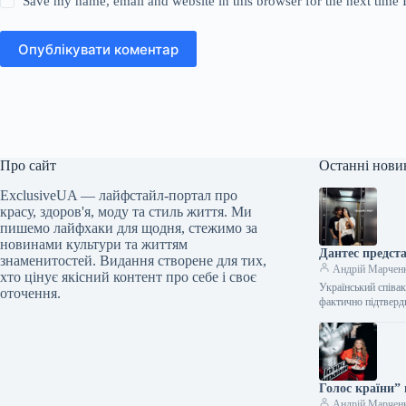
Save my name, email and website in this browser for the next time
Опублікувати коментар
Про сайт
Останні нови
ExclusiveUA — лайфстайл-портал про
красу, здоров'я, моду та стиль життя. Ми
пишемо лайфхаки для щодня, стежимо за
новинами культури та життям
Дантес предст
знаменитостей. Видання створене для тих,
Андрій Марчен
хто цінує якісний контент про себе і своє
Український співа
оточення.
фактично підтверд
Голос країни” 
Андрій Марчен