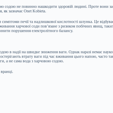
ю содою не повинно нашкодити здоровій людині. Проте вони заст
, як зазначає Onet Kobieta.
симптоми печії та надлишкової кислотності шлунка. Це відбуваєт
вання харчової соди пов’язане з ризиком побічних явищ, таких я
инити порушення електролітного балансу.
одою в надії на швидке зниження ваги. Однак наразі немає науко
остерігають втрату ваги під час вживання цього напою, часто т
ги, а не сама вода з харчовою содою.
 вранці.