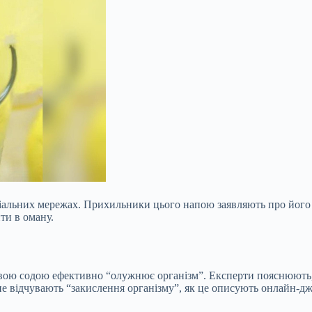
оціальних мережах. Прихильники цього напою заявляють про його
ти в оману.
овою содою ефективно “олужнює організм”. Експерти пояснюють,
 не відчувають “закислення організму”, як це описують онлайн-