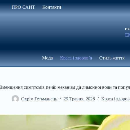
Перейти
ПРО САЙТ
Контакти
до
вмісту
ex
Е
Мода
Краса і здоров’я
Стиль життя
Зменшення симптомів печії: механізм дії лимонної води та попу
Охрім Гетьманець
29 Травня, 2026
Краса і здоров