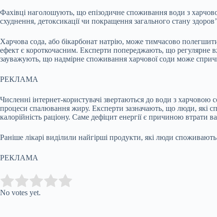
Фахівці наголошують, що епізодичне споживання води з харчово
схуднення, детоксикації чи покращення загального стану здоров’я
Харчова сода, або бікарбонат натрію, може тимчасово полегшити 
ефект є короткочасним. Експерти попереджають, що регулярне вжи
зауважують, що надмірне споживання харчової соди може сприч
РЕКЛАМА
Численні інтернет-користувачі звертаються до води з харчовою с
процеси спалювання жиру. Експерти зазначають, що люди, які сп
калорійність раціону. Саме дефіцит енергії є причиною втрати ва
Раніше лікарі виділили найгірші продукти, які люди споживають
РЕКЛАМА
Submit Rating
Rate this item:
No votes yet.