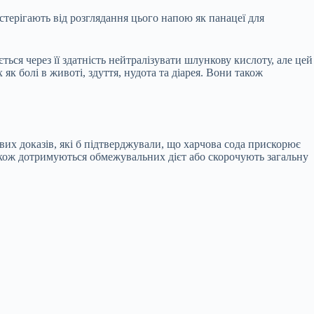
ерігають від розглядання цього напою як панацеї для
ься через її здатність нейтралізувати шлункову кислоту, але цей
к болі в животі, здуття, нудота та діарея. Вони також
вих доказів, які б підтверджували, що харчова сода прискорює
акож дотримуються обмежувальних дієт або скорочують загальну