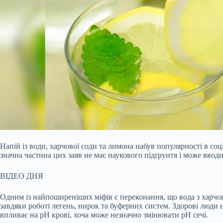
Напій із води, харчової соди та лимона набув популярності в с
значна частина цих заяв не має наукового підґрунтя і може вводи
ВІДЕО ДНЯ
Одним із найпоширеніших міфів є переконання, що вода з харч
завдяки роботі легень, нирок та буферних систем. Здорові люди
впливає на pH крові, хоча може незначно змінювати pH сечі.