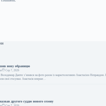
 I comment.
ни
авив нову обраницю
ко
Сер 7, 2026
к Володимир Дантес з’явився на фото разом із маркетологинею Анастасією Неправдою.
или свої стосунки. Анастасія вперше…
назвав другого суддю нового сезону
ко
Сер 7, 2026