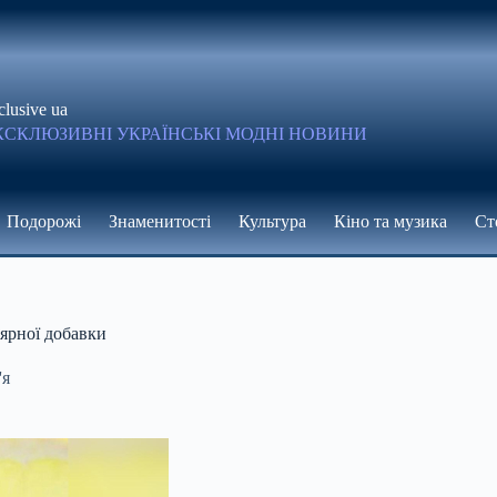
clusive ua
КСКЛЮЗИВНІ УКРАЇНСЬКІ МОДНІ НОВИНИ
Подорожі
Знаменитості
Культура
Кіно та музика
Ст
лярної добавки
'я