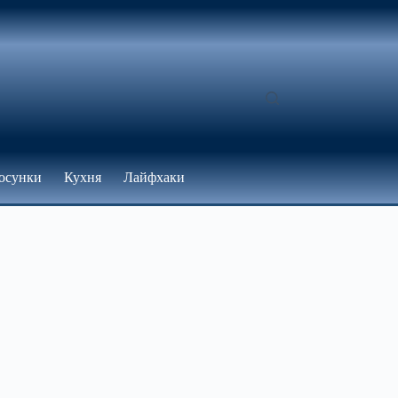
осунки
Кухня
Лайфхаки