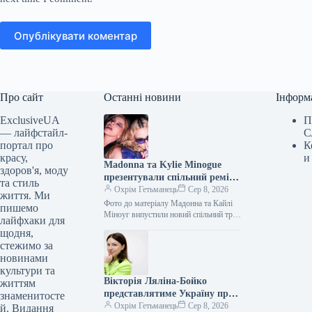
Опублікувати коментар
Про сайт
Останні новини
Інформ
ExclusiveUA
П
— лайфстайл-
С
портал про
К
красу,
и
Madonna та Kylie Minogue
здоров'я, моду
презентували спільний ремікс
та стиль
Love Sensation
Охрім Гетьманець
Сер 8, 2026
життя. Ми
Фото до матеріалу Мадонна та Кайлі
пишемо
Міноуг випустили новий спільний трек
лайфхаки для
— ремікс на пісню Love Sensation.
щодня,
Артистки представили дві…
стежимо за
новинами
культури та
Вікторія Ляліна-Бойко
життям
представлятиме Україну при
знаменитосте
ЮНЕСКО
Охрім Гетьманець
Сер 8, 2026
й. Видання