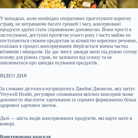
У випадках, коли необхідно оперативно приготувати корисну
страву, не витрачаючи багато грошей і часу, консервовані
продукти здатні стати справжньою допомогою. Вони
прості в
застосуванні, доступні протягом усього року і часто майже не
поступаються свіжим продуктам за кількістю корисних речовин,
оскільки в процесі консервування зберігається значна частка
вітамінів і мінералів. Це дає змогу завжди мати під рукою готову
основу для різних страв, не залежати від сезону та не
хвилюватися про швидке псування продуктів.
ВІДЕО ДНЯ
За словами дієтолога-нутриціолога Джеймі Джонсон, яку цитує
Verywell Health, регулярне споживання якісних консервів може
допомогти збагатити харчування та сприяти формуванню більш
здорових харчових звичок.
Далі — шість видів консервованих продуктів, які варто мати в
коморі.
Консервована квасоля