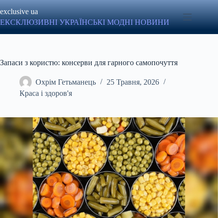
Перейти
exclusive ua
до
вмісту
ЕКСКЛЮЗИВНІ УКРАЇНСЬКІ МОДНІ НОВИНИ
Запаси з користю: консерви для гарного самопочуття
Охрім Гетьманець
25 Травня, 2026
Краса і здоров'я