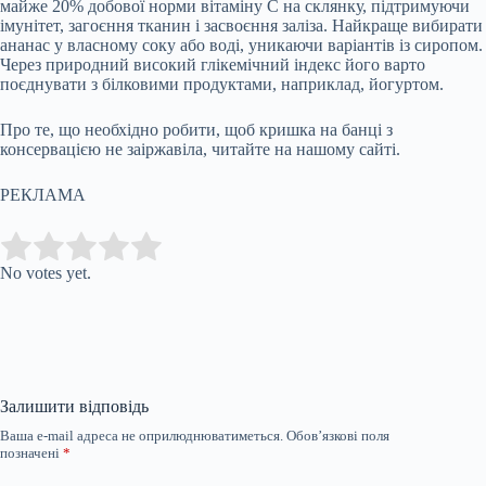
майже 20% добової норми вітаміну С на склянку, підтримуючи
імунітет, загоєння тканин і засвоєння заліза. Найкраще вибирати
ананас у власному соку або воді, уникаючи варіантів із сиропом.
Через природний високий глікемічний індекс його варто
поєднувати з білковими продуктами, наприклад, йогуртом.
Про те, що необхідно робити, щоб кришка на банці з
консервацією не заіржавіла, читайте на нашому сайті.
РЕКЛАМА
Submit Rating
Rate this item:
No votes yet.
Залишити відповідь
Ваша e-mail адреса не оприлюднюватиметься.
Обов’язкові поля
позначені
*