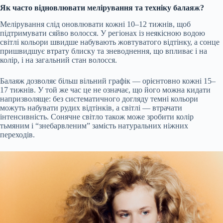
Як часто відновлювати мелірування та техніку балаяж?
Мелірування слід оновлювати кожні 10–12 тижнів, щоб
підтримувати сяйво волосся. У регіонах із неякісною водою
світлі кольори швидше набувають жовтуватого відтінку, а сонце
пришвидшує втрату блиску та зневоднення, що впливає і на
колір, і на загальний стан волосся.
Балаяж дозволяє більш вільний графік — орієнтовно кожні 15–
17 тижнів. У той же час це не означає, що його можна кидати
напризволяще: без систематичного догляду темні кольори
можуть набувати рудих відтінків, а світлі — втрачати
інтенсивність. Сонячне світло також може зробити колір
тьмяним і “знебарвленим” замість натуральних ніжних
переходів.