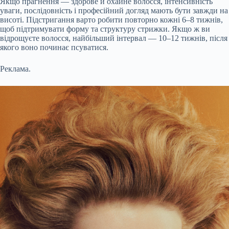
Якщо прагнення — здорове й охайне волосся, інтенсивність
уваги, послідовність і професійний догляд мають бути завжди на
висоті. Підстригання варто робити повторно кожні 6–8 тижнів,
щоб підтримувати форму та структуру стрижки. Якщо ж ви
відрощуєте волосся, найбільший інтервал — 10–12 тижнів, після
якого воно починає псуватися.
Реклама.