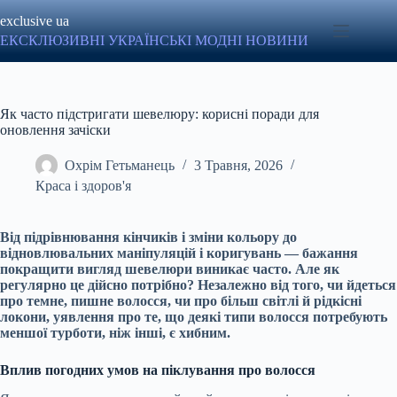
Перейти
exclusive ua
до
вмісту
ЕКСКЛЮЗИВНІ УКРАЇНСЬКІ МОДНІ НОВИНИ
Як часто підстригати шевелюру: корисні поради для
оновлення зачіски
Охрім Гетьманець
3 Травня, 2026
Краса і здоров'я
Від підрівнювання кінчиків і зміни кольору до
відновлювальних маніпуляцій і коригувань — бажання
покращити вигляд шевелюри виникає часто. Але як
регулярно це дійсно потрібно? Незалежно від того, чи йдеться
про темне, пишне волосся, чи про більш світлі й рідкісні
локони, уявлення про те, що деякі типи волосся потребують
меншої турботи, ніж інші, є хибним.
Вплив погодних умов на піклування про волосся