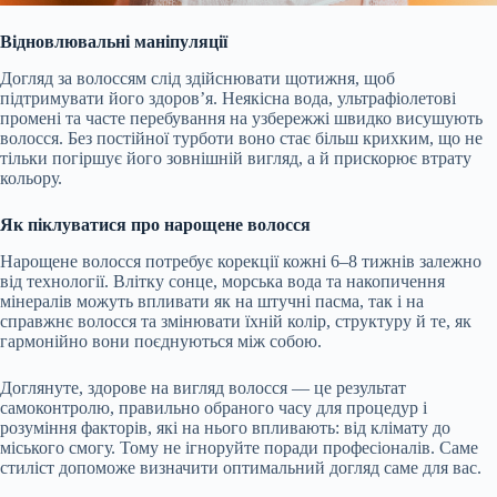
Відновлювальні маніпуляції
Догляд за волоссям слід здійснювати щотижня, щоб
підтримувати його здоров’я. Неякісна вода, ультрафіолетові
промені та часте перебування на узбережжі швидко висушують
волосся. Без постійної турботи воно стає більш крихким, що не
тільки погіршує його зовнішній вигляд, а й прискорює втрату
кольору.
Як піклуватися про нарощене волосся
Нарощене волосся потребує корекції кожні 6–8 тижнів залежно
від технології. Влітку сонце, морська вода та накопичення
мінералів можуть впливати як на штучні пасма, так і на
справжнє волосся та змінювати їхній колір, структуру й те, як
гармонійно вони поєднуються між собою.
Доглянуте, здорове на вигляд волосся — це результат
самоконтролю, правильно обраного часу для процедур і
розуміння факторів, які на нього впливають: від клімату до
міського смогу. Тому не ігноруйте поради професіоналів. Саме
стиліст допоможе визначити оптимальний догляд саме для вас.