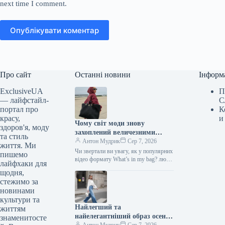
next time I comment.
Опублікувати коментар
Про сайт
Останні новини
Інформ
ExclusiveUA
П
— лайфстайл-
С
портал про
К
красу,
и
Чому світ моди знову
здоров'я, моду
захоплений величезними
та стиль
сумками: від шопперів до
Антон Мудрик
Сер 7, 2026
життя. Ми
замшевих і мішкуватих
Чи звертали ви увагу, як у популярних
пишемо
відео формату What’s in my bag? люди
лайфхаки для
витягають із сумок усе своє життя…
щодня,
стежимо за
новинами
культури та
Найлегший та
життям
найелегантніший образ осені
знаменитосте