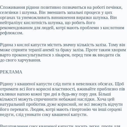
Споживання рідини позитивно позначиться на роботі печінки,
селезінки і шлунка. Він зменшить запальні процеси у цих
органах та унеможливить виникнення виразки шлунка. Він
нейтралізує кислотність шлунка, що робить його
рекомендованим для людей, котрі мають проблеми з кислотним
рефлюксом.
Рідина з кислої капусти містить значну кількість заліза. Тому він
може сприяти терапії анемії та браку заліза. Проте таким хворим
варто проконсультуватися з лікарем, перед тим як вводити сік
до свого харчування.
РЕКЛАМА
Рідину з квашеної капусти слід пити в невеликих обсягах. Щоб
отримати всі його корисні властивості, вживайте приблизно пів
склянки напою кожні три дні в будь-яку пору дня. Більші
кількості можуть спричинити небажані наслідки. Хоча цей
натуральний пробіотик дуже корисний, не всі зможуть відчути
його переваги. Людям, котрі мають гіпертонію чи інші серцеві
недуги, слід уникати соку квашеної капусти.
Виготовлення соку квашеної капусти досить легке, проте для