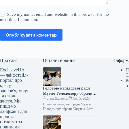
Save my name, email and website in this browser for the
next time I comment.
Опублікувати коментар
Про сайт
Останні новини
Інформ
ExclusiveUA
П
— лайфстайл-
С
портал про
К
красу,
и
Головою наглядової ради
здоров'я, моду
Музею Голодомору обрали
та стиль
Ющенка
Леся Яковенко
Сер 5, 2026
життя. Ми
Головою наглядової ради Музею
пишемо
Голодомору обрали Ющенка Фото
лайфхаки для
06.08.2026 00:55 Укрінформ
щодня,
Наглядова рада Національного музею
стежимо за
Голодомору-геноциду на своєму
новинами
першому засіданні…