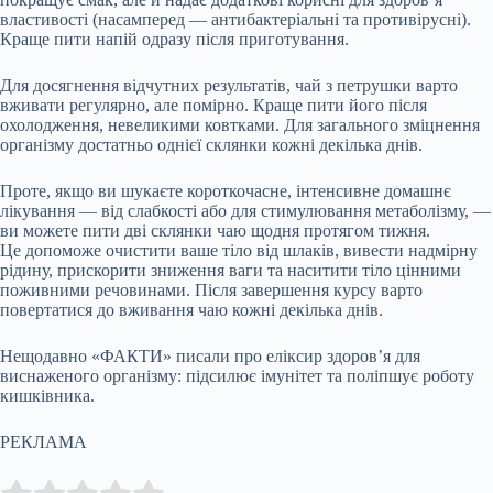
властивості (насамперед — антибактеріальні та противірусні).
Краще пити напій одразу після приготування.
Для досягнення відчутних результатів, чай з петрушки варто
вживати регулярно, але помірно. Краще пити його після
охолодження, невеликими ковтками. Для загального зміцнення
організму достатньо однієї склянки кожні декілька днів.
Проте, якщо ви шукаєте короткочасне, інтенсивне домашнє
лікування — від слабкості або для стимулювання метаболізму, —
ви можете пити дві склянки чаю щодня протягом тижня.
Це допоможе очистити ваше тіло від шлаків, вивести надмірну
рідину, прискорити зниження ваги та наситити тіло цінними
поживними речовинами. Після завершення курсу варто
повертатися до вживання чаю кожні декілька днів.
Нещодавно «ФАКТИ» писали про еліксир здоров’я для
виснаженого організму: підсилює імунітет та поліпшує роботу
кишківника.
РЕКЛАМА