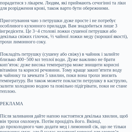
порадитися з лікарем. Людям, які приймають сечогінні та ліки
для розрідження крові, також варто бути обережними.
Приготування чаю з петрушки дуже просте і не потребує
особливого кухонного приладдя. Вам знадобиться лише 3
інгредієнти. Це 3−4 столові ложки сушеної петрушки або
декілька свіжих гілочок, ½ чайної ложки меду (хорошої якості),
трохи лимонного соку.
Покладіть петрушку (сушену або свіжу) в чайник і залийте
близько 400−500 мл теплої води. Дуже важливо не брати
кип’яток: дуже висока температура може знищити корисні
вітаміни та корисні речовини. Тому краще закип’ятити воду
в чайнику та зачекати 5 хвилин, поки вона трохи знизить
температуру. Ви також можете покласти петрушку в каструлю,
залити холодною водою та повільно підігрівати, поки не стане
теплою.
РЕКЛАМА
Після заливання дайте напою настоятися декілька хвилин, щоб
він трохи охолонув. Потім процідіть його. Вкінці,
до прохолодного чаю додати мед і лимонний сік, що не тільки
покращує смак, але й надає додаткові корисні для здоров’я