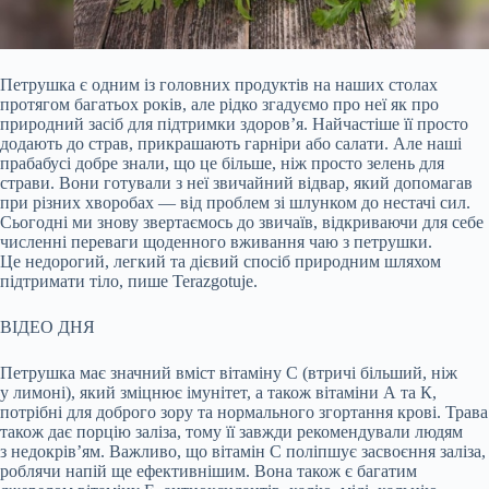
Петрушка є одним із головних продуктів на наших столах
протягом багатьох років, але рідко згадуємо про неї як про
природний засіб для підтримки здоров’я. Найчастіше її
просто
додають до страв, прикрашають гарніри або салати. Але наші
прабабусі добре знали, що це більше, ніж просто зелень для
страви. Вони готували з неї звичайний відвар, який допомагав
при різних хворобах — від проблем зі шлунком до нестачі сил.
Сьогодні ми знову звертаємось до звичаїв, відкриваючи для себе
численні переваги щоденного вживання чаю з петрушки.
Це недорогий, легкий та дієвий спосіб природним шляхом
підтримати тіло, пише Terazgotuje.
ВІДЕО ДНЯ
Петрушка має значний вміст вітаміну С (втричі більший, ніж
у лимоні), який зміцнює імунітет, а також вітаміни А та К,
потрібні для доброго зору та нормального згортання крові. Трава
також дає порцію заліза, тому її завжди рекомендували людям
з недокрів’ям. Важливо, що вітамін С поліпшує засвоєння заліза,
роблячи напій ще ефективнішим. Вона також є багатим