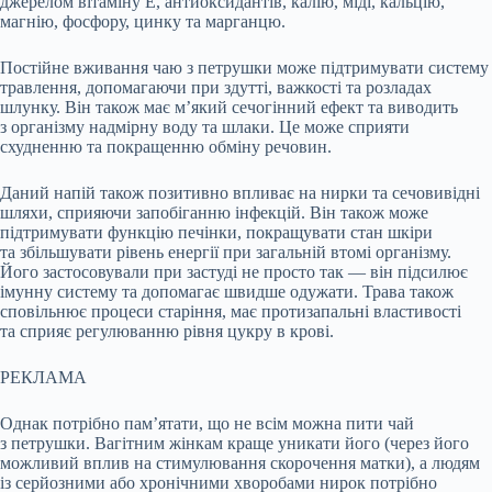
джерелом вітаміну Е, антиоксидантів, калію, міді, кальцію,
магнію, фосфору, цинку та марганцю.
Постійне вживання чаю з петрушки може підтримувати систему
травлення, допомагаючи при здутті, важкості та розладах
шлунку. Він також має м’який сечогінний ефект та виводить
з організму надмірну воду та шлаки. Це може сприяти
схудненню та покращенню обміну речовин.
Даний напій також позитивно впливає на нирки та сечовивідні
шляхи, сприяючи запобіганню інфекцій. Він також може
підтримувати функцію печінки, покращувати стан шкіри
та збільшувати рівень енергії при загальній втомі організму.
Його застосовували при застуді не просто так — він підсилює
імунну систему та допомагає швидше одужати. Трава також
сповільнює процеси старіння, має протизапальні властивості
та сприяє регулюванню рівня цукру в крові.
РЕКЛАМА
Однак потрібно пам’ятати, що не всім можна пити чай
з петрушки. Вагітним жінкам краще уникати його (через його
можливий вплив на стимулювання скорочення матки), а людям
із серйозними або хронічними хворобами нирок потрібно