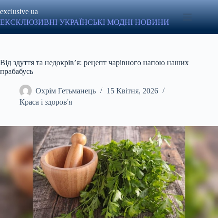
Перейти
exclusive ua
до
вмісту
ЕКСКЛЮЗИВНІ УКРАЇНСЬКІ МОДНІ НОВИНИ
Від здуття та недокрів’я: рецепт чарівного напою наших
прабабусь
Охрім Гетьманець
15 Квітня, 2026
Краса і здоров'я