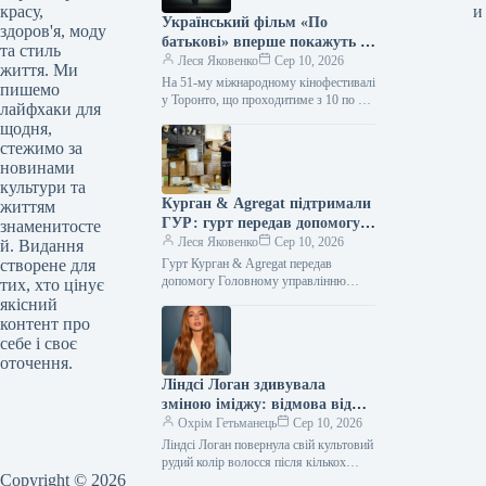
красу,
и
Український фільм «По
здоров'я, моду
батькові» вперше покажуть у
та стиль
Торонто
Леся Яковенко
Сер 10, 2026
життя. Ми
На 51-му міжнародному кінофестивалі
пишемо
у Торонто, що проходитиме з 10 по 20
лайфхаки для
вересня 2026 року, в конкурсній
щодня,
програмі TIFF Short…
стежимо за
новинами
культури та
Курган & Agregat підтримали
життям
ГУР: гурт передав допомогу
знаменитосте
розвідці
Леся Яковенко
Сер 10, 2026
й. Видання
створене для
Гурт Курган & Agregat передав
допомогу Головному управлінню
тих, хто цінує
розвідки (ГУР). Бійці спецпідрозділу
якісний
ГУР МО «Артан» отримали чергову
контент про
партію допомоги від…
себе і своє
оточення.
Ліндсі Логан здивувала
зміною іміджу: відмова від
блонду на користь
Охрім Гетьманець
Сер 10, 2026
натурального рудого волосся
Ліндсі Логан повернула свій культовий
рудий колір волосся після кількох
Copyright © 2026
років блонду. Цей образ, що повертає