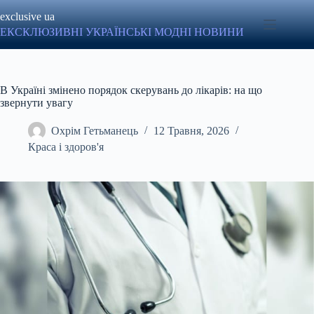
Перейти
exclusive ua
до
вмісту
ЕКСКЛЮЗИВНІ УКРАЇНСЬКІ МОДНІ НОВИНИ
В Україні змінено порядок скерувань до лікарів: на що
звернути увагу
Охрім Гетьманець
12 Травня, 2026
Краса і здоров'я