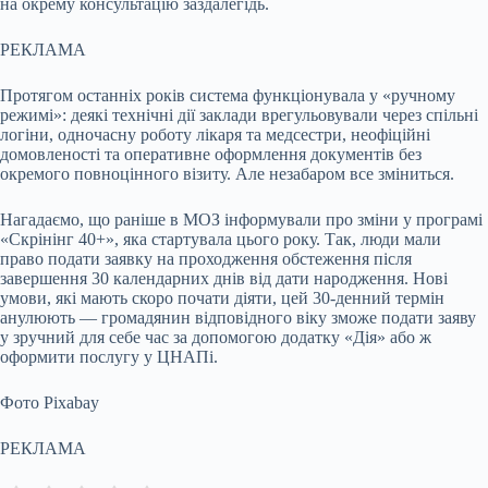
на окрему консультацію заздалегідь.
РЕКЛАМА
Протягом останніх років система функціонувала у «ручному
режимі»: деякі технічні дії заклади врегульовували через спільні
логіни, одночасну роботу лікаря та медсестри, неофіційні
домовленості та оперативне оформлення документів без
окремого повноцінного візиту. Але незабаром все зміниться.
Нагадаємо, що раніше в МОЗ інформували про зміни у програмі
«Скрінінг 40+», яка стартувала цього року. Так, люди мали
право подати заявку на проходження обстеження після
завершення 30 календарних днів від дати народження. Нові
умови, які мають скоро почати діяти, цей 30-денний термін
анулюють — громадянин відповідного віку зможе подати заяву
у зручний для себе час за допомогою додатку «Дія» або ж
оформити послугу у ЦНАПі.
Фото Pixabay
РЕКЛАМА