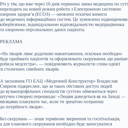
Річ у тім, що вже через 10 днів первинна ланка медицини по суті
переходить на новий режим роботи з Електронною системою
охорони здоров’я (ЕСОЗ) — оновлені технічні вимоги
до медичних інформаційних систем. Це зумовлено підвищенням
кібербезпеки, індивідуальною відповідальністю медпрацівника
та охороною персональних даних пацієнта.
РЕКЛАМА
«На лікарів ляже додаткове навантаження, оскільки необхідно
буде приймати пацієнтів та оформлювати скерування, що раніше
робила медсестра», — повідомляють журналісти слова однієї
зі столичних сімейних лікарів.
А засновник ГО ЕАЦ «Медичний Конструктор» Владислав
Смірнов підкреслює, що за таких обставин доступ людей
до вузькопрофільних спеціалістів суттєво обмежиться через
штучно створені перешкоди: «Людям доведеться як на Заході —
місяцями планувати час, коли ти зрештою потрапиш
до потрібного лікаря».
Без скерувань — лише термінове звернення та госпіталізація,
а для планового скерування необхідно буде записуватися