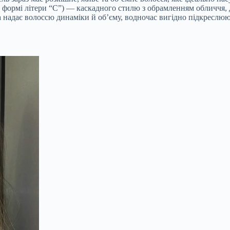
 формі літери “С”) — каскадного стилю з обрамленням обличчя, 
 надає волоссю динаміки й об’єму, водночас вигідно підкреслю