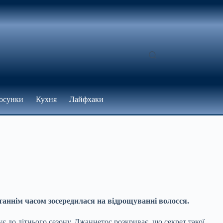
осунки
Кухня
Лайфхаки
станнім часом зосередилася на відрощуванні волосся.
є до літнього сезону. Джаннетос розкриває, що секрет такої