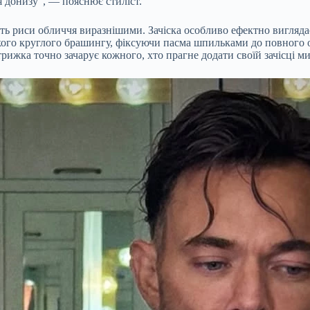
ня донизу”, — пояснює стиліст.
ть риси обличчя виразнішими. Зачіска особливо ефектно виглядає
кого круглого брашингу, фіксуючи пасма шпильками до повного о
рижка точно зачарує кожного, хто прагне додати своїй зачісці м