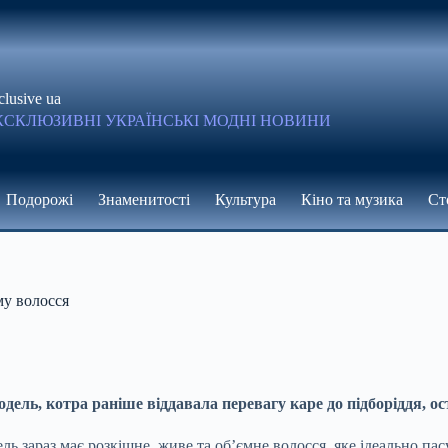
clusive ua
КСКЛЮЗИВНІ УКРАЇНСЬКІ МОДНІ НОВИНИ
Подорожі
Знаменитості
Культура
Кіно та музика
Ст
у волосся
одель, котра раніше віддавала перевагу каре до підборіддя, о
 зараз має розкішне, живе та об’ємне волосся, яке ідеально пасу