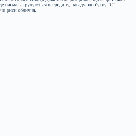
де пасма закручуються всередину, нагадуючи букву “С”.
ючи риси обличчя.