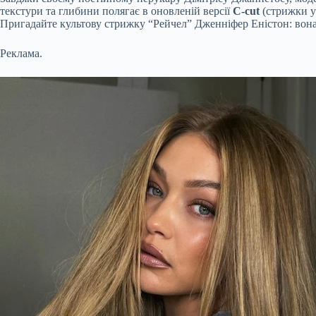
текстури та глибини полягає в оновленій версії
C-cut
(стрижки у
Пригадайте культову стрижку “Рейчел” Дженніфер Еністон: вона
Реклама.