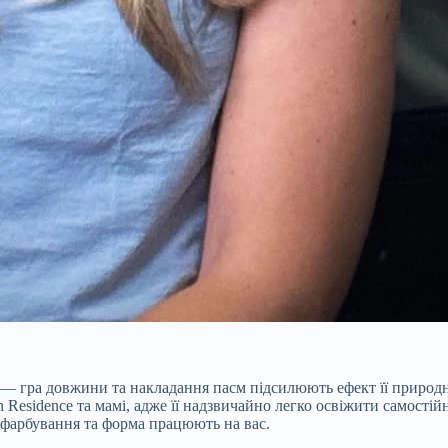
 гра довжини та накладання пасм підсилюють ефект її природних 
in Residence та мамі, адже її надзвичайно легко освіжити самості
 фарбування та форма працюють на вас.