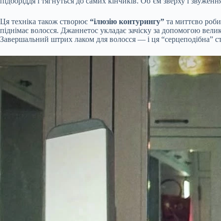
підборіддя і тягнуться до самих кінчиків. Об’єм зверху і звужен
Ця техніка також створює
“ілюзію контурингу”
та миттєво роби
піднімає волосся. Джаннетос укладає зачіску за допомогою вели
Завершальний штрих лаком для волосся — і ця “серцеподібна” ст