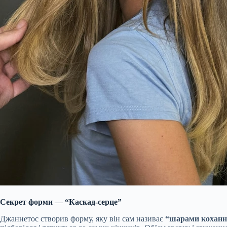
Секрет форми
—
“Каскад-серце”
Джаннетос створив форму, яку він сам називає
“шарами коханн