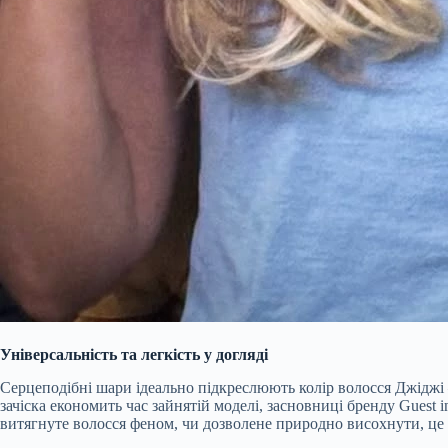
Універсальність та легкість у догляді
Серцеподібні шари ідеально підкреслюють колір волосся Джіджі —
зачіска економить час зайнятій моделі, засновниці бренду Guest 
витягнуте волосся феном, чи дозволене природно висохнути, це