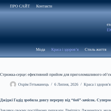
Перейти
ПРО САЙТ
Контакти
до
вмісту
ex
Е
Мода
Краса і здоров’я
Стиль життя
Стрижка-серце: ефективний прийом для приголомшливого об’єм
Охрім Гетьманець
6 Липня, 2026
Краса і здоров'я
Джіджі Гадід зробила довгу перерву від “боб”-зачісок. Суперм
Завдяки своєму постійному перукару Дімітрісу Джаннетосу, модель