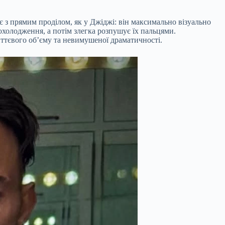
 з прямим проділом, як у Джіджі: він максимально візуально
холодження, а потім злегка розпушує їх пальцями.
иттєвого об’єму та невимушеної драматичності.