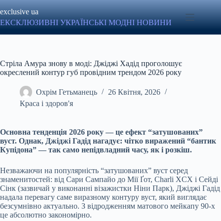
Перейти
exclusive ua
до
вмісту
ЕКСКЛЮЗИВНІ УКРАЇНСЬКІ МОДНІ НОВИНИ
Стріла Амура знову в моді: Джіджі Хадід проголошує
окреслений контур губ провідним трендом 2026 року
Охрім Гетьманець
26 Квітня, 2026
Краса і здоров'я
Основна тенденція 2026 року — це ефект “затушованих”
вуст. Однак, Джіджі Гадід нагадує: чітко виражений “бантик
Купідона” — так само непідвладний часу, як і розкіш.
Незважаючи на популярність “затушованих” вуст серед
знаменитостей: від Сари Сампайо до Мії Ґот, Charli XCX і Сейді
Сінк (зазвичай у виконанні візажистки Ніни Парк), Джіджі Гадід
надала перевагу саме виразному контуру вуст, який виглядає
безсумнівно актуально. З відродженням матового мейкапу 90-х
це абсолютно закономірно.