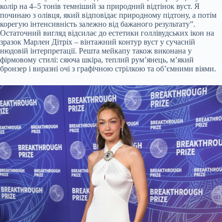
колір на 4–5 тонів темніший за природний відтінок вуст. Я
починаю з олівця, який відповідає природному підтону, а потім
корегую інтенсивність залежно від бажаного результату”.
Остаточний вигляд відсилає до естетики голлівудських ікон на
зразок Марлен Дітріх – вінтажний контур вуст у сучасній
нюдовій інтерпретації. Решта мейкапу також виконана у
фірмовому стилі: сяюча шкіра, теплий рум’янець, м’який
бронзер і виразні очі з графічною стрілкою та об’ємними віями.