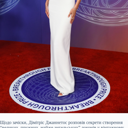
Щодо зачіски, Дімітріс Джаннетос розповів секрети створення
“великих, пружних, майже ангельських” локонів у вінтажному