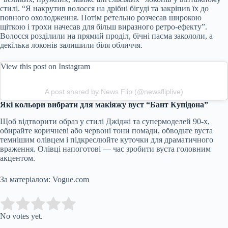
стилі. “Я накрутив волосся на дрібні бігуді та закріпив їх до
повного охолодження. Потім ретельно розчесав широкою
щіткою і трохи начесав для більш виразного ретро-ефекту”.
Волосся розділили на прямий проділ, бічні пасма закололи, а
декілька локонів залишили біля обличчя.
View this post on Instagram
A post shared by News Flip (@newsfliplive)
Які кольори вибрати для макіяжу вуст “Бант Купідона”
Щоб відтворити образ у стилі Джіджі та супермоделей 90-х,
обирайте коричневі або червоні тони помади, обводьте вуста
темнішим олівцем і підкреслюйте куточки для драматичного
враження. Олівці напоготові — час зробити вуста головним
акцентом.
За матеріалом: Vogue.com
Submit Rating
Rate this item:
No votes yet.