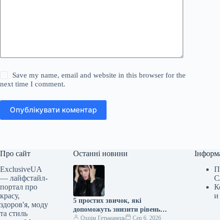
Save my name, email and website in this browser for the
next time I comment.
Опублікувати коментар
Про сайт
Останні новини
Інформ
ExclusiveUA
П
— лайфстайл-
С
портал про
К
красу,
и
5 простих звичок, які
здоров'я, моду
допоможуть знизити рівень
та стиль
кортизолу
Охрім Гетьманець
Сер 6, 2026