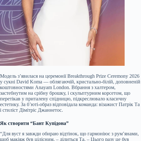
Модель з’явилася на церемонії Breakthrough Prize Ceremony 2026
у сукні David Koma — облягаючій, кристально-білій, доповненій
коштовностями Anayam London. Вбрання з халтером,
застебнутим на срібну брошку, і скульптурним корсетом, що
перетікав у приталену спідницю, підкреслювало класичну
естетику. За б’юті-образ відповідала команда: візажист Патрік Та
і стиліст Дімітріс Джаннетос.
Як створити “Бант Купідона”
“Для вуст я завжди обираю відтінок, що гармоніює з рум’янами,
щоб макіяж був цілісним, – ділиться Та. – Цього разу це був