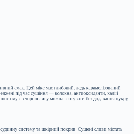
нсивний смак. Цей мікс має глибокий,
ледь карамелізований
реджені під час сушіння — волокна, антиоксиданти, калій
машнє смузі з чорносливу можна зготувати без додавання цукру,
о-судинну систему та шкірний покрив. Сушені сливи містять