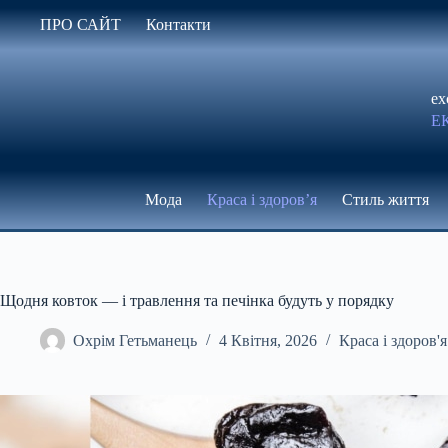
Перейти
ПРО САЙТ
Контакти
до
вмісту
ex
Е
Мода
Краса і здоров’я
Стиль життя
Щодня ковток — і травлення та печінка будуть у порядку
Охрім Гетьманець
4 Квітня, 2026
Краса і здоров'я