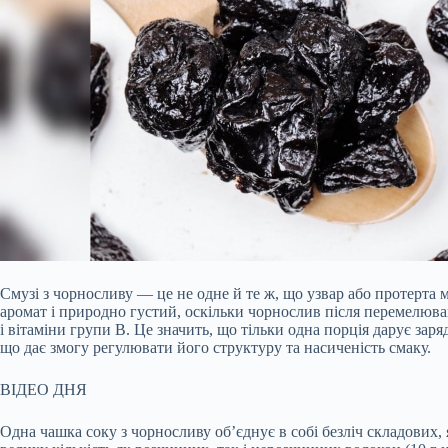
Смузі з чорносливу — це не одне й те ж, що узвар або протерта 
аромат і природно густий, оскільки чорнослив після перемелюван
і вітаміни групи В. Це значить, що тільки одна порція дарує зар
що дає змогу регулювати його структуру та насиченість смаку.
ВІДЕО ДНЯ
Одна чашка соку з чорносливу об’єднує в собі безліч складових,