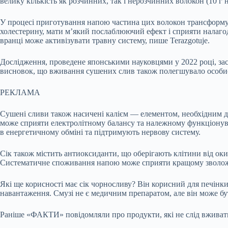
велику кількість як розчинних, так і нерозчинних волокон (10 г н
У процесі приготування напою частина цих волокон трансформу
холестерину, мати м’який послаблюючий ефект і сприяти налаг
вранці може активізувати травну систему, пише Terazgotuje.
Дослідження, проведене японськими науковцями у 2022 році, за
висновок, що вживання сушених слив також полегшувало особисті 
РЕКЛАМА
Сушені сливи також насичені калієм — елементом, необхідним для
може сприяти електролітному балансу та належному функціонуванн
в енергетичному обміні та підтримують нервову систему.
Сік також містить антиоксиданти, що оберігають клітини від ок
Систематичне споживання напою може сприяти кращому зволоженн
Які ще корисності має сік чорносливу? Він корисний для печінки
навантаження. Смузі не є медичним препаратом, але він може бу
Раніше «ФАКТИ» повідомляли про продукти, які не слід вживати