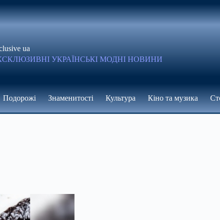
clusive ua
КСКЛЮЗИВНІ УКРАЇНСЬКІ МОДНІ НОВИНИ
Подорожі
Знаменитості
Культура
Кіно та музика
Ст