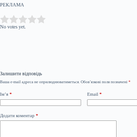
РЕКЛАМА
Submit Rating
Rate this item:
No votes yet.
Залишити відповідь
Ваша e-mail адреса не оприлюднюватиметься.
Обов’язкові поля позначені
*
Ім’я
*
Email
*
Додати коментар
*