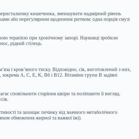
 перистальтику кишечника, зменшувати надмірний рівень
ками або нерегулярним щоденним ритмом: одна порція смузі
вою терапією при хронічному запорі. Науковці зробили
ос, рідкий стілець.
за і кров’яного тиску. Відповідно, сік, виготовлений з них,
окрема A, C, E, K, B6 і B12. Вітаміни групи В задіяні
гає сповільнити старіння шкіри та поліпшити її вигляд.
сів.
тивості та захищає печінку від значного метаболічного
яхом обмеження жирної та важкої їжі).