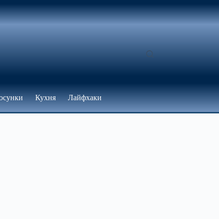
осунки
Кухня
Лайфхаки