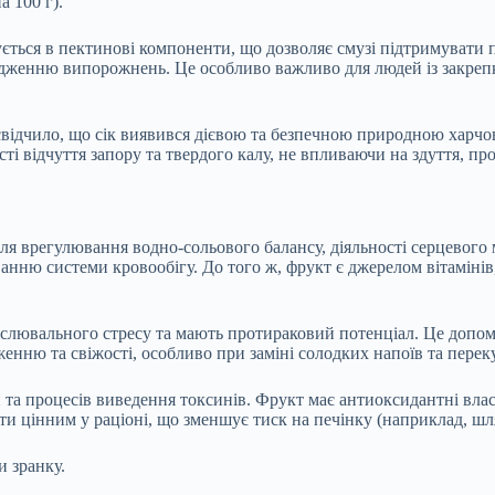
а 100 г).
ється в пектинові компоненти, що дозволяє смузі підтримувати
одженню випорожнень. Це особливо важливо для людей із закреп
свідчило, що сік виявився дієвою та безпечною природною харчо
відчуття запору та твердого калу, не впливаючи на здуття, прон
 врегулювання водно-сольового балансу, діяльності серцевого м’я
ю системи кровообігу. До того ж, фрукт є джерелом вітамінів, з
ислювального стресу та мають протираковий потенціал. Це допома
ю та свіжості, особливо при заміні солодких напоїв та переку
 та процесів виведення токсинів. Фрукт має антиоксидантні влас
ти цінним у раціоні, що зменшує тиск на печінку (наприклад, шл
 зранку.