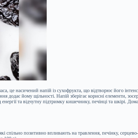
маса, це насичений напій із сухофрукта, що відтворює його інте
ня додає йому щільності. Напій зберігає корисні елементи, зосе
яд енергії та відчутну підтримку кишечнику, печінці та шкірі. До
 які спільно позитивно впливають на травлення, печінку, серцев