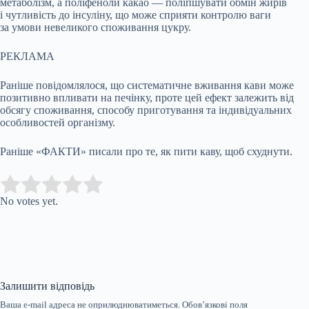
метаболізм, а поліфеноли какао — поліпшувати обмін жирів
і чутливість до інсуліну, що може сприяти контролю ваги
за умови невеликого споживання цукру.
РЕКЛАМА
Раніше повідомлялося, що систематичне вживання кави може
позитивно впливати на печінку, проте цей ефект залежить від
обсягу споживання, способу приготування та індивідуальних
особливостей організму.
Раніше «ФАКТИ» писали про те, як пити каву, щоб схуднути.
Submit Rating
Rate this item:
No votes yet.
Залишити відповідь
Ваша e-mail адреса не оприлюднюватиметься.
Обов’язкові поля