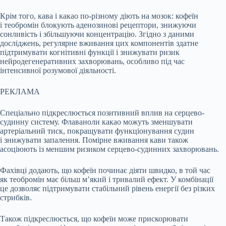
Крім того, кава і какао по-різному діють на мозок: кофеїн
і теобромін блокують аденозинові рецептори, знижуючи
сонливість і збільшуючи концентрацію. Згідно з даними
досліджень, регулярне вживання цих компонентів здатне
підтримувати когнітивні функції і знижувати ризик
нейродегенеративних захворювань, особливо під час
інтенсивної розумової діяльності.
РЕКЛАМА
Спеціально підкреслюється позитивний вплив на серцево-
судинну систему. Флаваноли какао можуть зменшувати
артеріальний тиск, покращувати функціонування судин
і знижувати запалення. Помірне вживання кави також
асоціюють із меншим ризиком серцево-судинних захворювань.
Фахівці додають, що кофеїн починає діяти швидко, в той час
як теобромін має більш м’який і тривалий ефект. У комбінації
це дозволяє підтримувати стабільний рівень енергії без різких
стрибків.
Також підкреслюється, що кофеїн може прискорювати