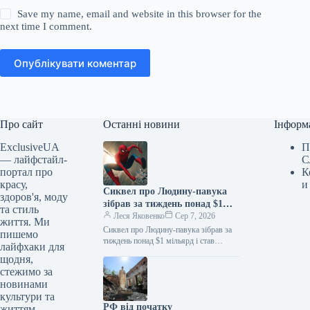
Save my name, email and website in this browser for the
next time I comment.
Опублікувати коментар
Про сайт
Останні новини
Інформ
ExclusiveUA
П
— лайфстайл-
С
портал про
К
красу,
и
Сиквел про Людину-павука
здоров'я, моду
зібрав за тиждень понад $1
та стиль
мільярд і став найкасовішим
Леся Яковенко
Сер 7, 2026
життя. Ми
фільмом року
Сиквел про Людину-павука зібрав за
пишемо
тиждень понад $1 мільярд і став
лайфхаки для
найкасовішим фільмом року
щодня,
06.08.2026 10:28 Укрінформ Стрічка
стежимо за
«Людина-павук: Абсолютно…
новинами
культури та
РФ від початку
життям