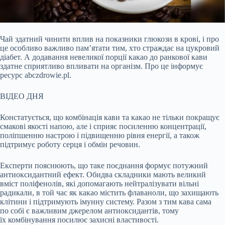
Чай здатний чинити вплив на показники глюкози в крові, і про
це особливо важливо пам’ятати тим, хто страждає на цукровий
діабет. А додавання невеликої порції какао
до ранкової кави
здатне сприятливо впливати на організм. Про це інформує
ресурс abczdrowie.pl.
ВІДЕО ДНЯ
Констатується, що комбінація кави та какао не тільки покращує
смакові якості напою, але і сприяє посиленню концентрації,
поліпшенню настрою і підвищенню рівня енергії, а також
підтримує роботу серця і обмін речовин.
Експерти пояснюють, що таке поєднання формує потужний
антиоксидантний ефект. Обидва складники мають великий
вміст поліфенолів, які допомагають нейтралізувати вільні
радикали, в той час як какао містить флаваноли, що захищають
клітини і підтримують імунну систему. Разом з тим кава сама
по собі є важливим джерелом антиоксидантів, тому
їх комбінування посилює захисні властивості.