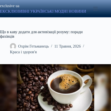
Перейти
exclusive ua
до
вмісту
ЕКСКЛЮЗИВНІ УКРАЇНСЬКІ МОДНІ НОВИНИ
Що в каву додати для активізації розуму: поради
фахівців
Охрім Гетьманець
11 Травня, 2026
Краса і здоров'я