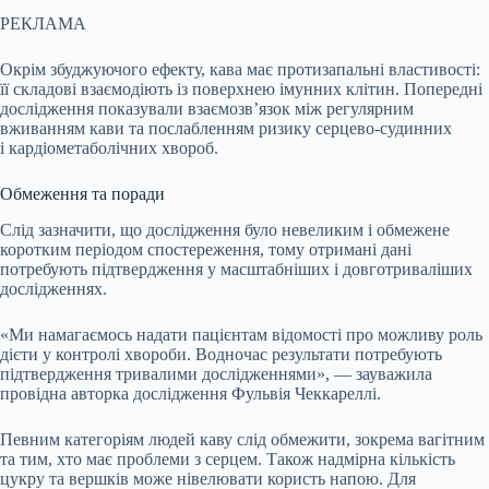
РЕКЛАМА
Окрім збуджуючого ефекту, кава має протизапальні властивості:
її складові взаємодіють із поверхнею імунних клітин. Попередні
дослідження показували взаємозв’язок між регулярним
вживанням кави та послабленням ризику серцево-судинних
і кардіометаболічних хвороб.
Обмеження та поради
Слід зазначити, що дослідження було невеликим і обмежене
коротким періодом спостереження, тому отримані дані
потребують підтвердження у масштабніших і довготриваліших
дослідженнях.
«Ми намагаємось надати пацієнтам відомості про можливу роль
дієти у контролі хвороби. Водночас результати потребують
підтвердження тривалими дослідженнями», — зауважила
провідна авторка дослідження Фульвія Чеккареллі.
Певним категоріям людей каву слід обмежити, зокрема вагітним
та тим, хто має проблеми з серцем. Також надмірна кількість
цукру та вершків може нівелювати користь напою. Для