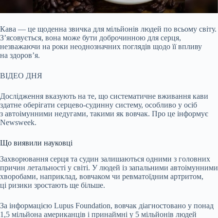
Кава — це щоденна звичка для мільйонів людей по всьому світу.
З’ясовується, вона може бути доброчинною для серця,
незважаючи на роки неоднозначних поглядів щодо її
впливу
на здоров’я.
ВІДЕО ДНЯ
Дослідження вказують на те, що систематичне вживання кави
здатне оберігати серцево-судинну систему, особливо у осіб
з автоімунними недугами, такими як вовчак. Про це інформує
Newsweek.
Що виявили науковці
Захворювання серця та судин залишаються одними з головних
причин летальності у світі. У людей із запальними автоімунними
хворобами, наприклад, вовчаком чи ревматоїдним артритом,
ці ризики зростають ще більше.
За інформацією Lupus Foundation, вовчак діагностовано у понад
1,5 мільйона американців і принаймні у 5 мільйонів людей