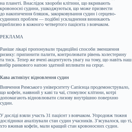
на планеті. Внаслідок хвороби клітини, що вкривають
кровоносні судини, ушкоджуються, що може призвести
до накопичення бляшок, закорковування судин і серцево-
судинних проблем — подібні ускладнення виникають
приблизно в кожного четвертого пацієнта з вовчаком.
РЕКЛАМА
Раніше лікарі пропонували традиційні способи зменшення
ризику: припинити палити, контролювати рівень холестерину
та тиск. Тепер же вчені акцентують увагу на тому, що навіть наш
вибір ранкового напою здатний впливати на серце.
Кава активізує відновлення судин
Вивчення Римського університету Сапієнца продемонструвало,
що кофеїн, наявний у каві та чаї, стимулює клітини, котрі
допомагають відновлювати слизову внутрішню поверхню
судин.
У досліді взяли участь 31 пацієнт з вовчаком. Упродовж тижня
дослідники аналізували стан судин учасників. З’ясувалося, що ті,
хто вживав кофеїн, мали кращий стан кровоносних судин.