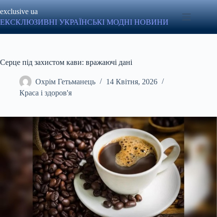
Перейти
exclusive ua
до
вмісту
ЕКСКЛЮЗИВНІ УКРАЇНСЬКІ МОДНІ НОВИНИ
Серце під захистом кави: вражаючі дані
Охрім Гетьманець
14 Квітня, 2026
Краса і здоров'я