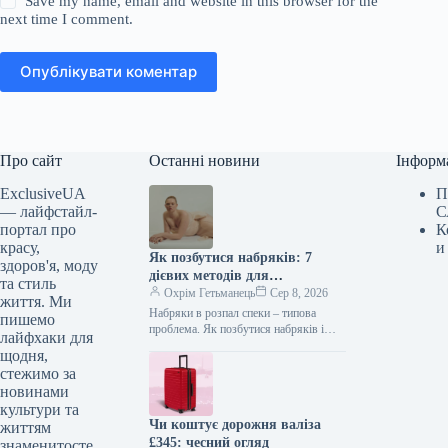
Save my name, email and website in this browser for the
next time I comment.
Опублікувати коментар
Про сайт
Останні новини
Інформ
ExclusiveUA
П
— лайфстайл-
С
портал про
К
красу,
и
Як позбутися набряків: 7
здоров'я, моду
дієвих методів для
та стиль
лімфодренажу без масажу
Охрім Гетьманець
Сер 8, 2026
життя. Ми
Набряки в розпал спеки – типова
пишемо
проблема. Як позбутися набряків і
лайфхаки для
активувати лімфодренаж без масажу Я
щодня,
обожнюю лімфодренажний масаж.
стежимо за
Коли…
новинами
культури та
Чи коштує дорожня валіза
життям
£345: чесний огляд
знаменитосте