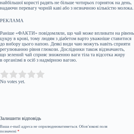
найбільшої користі радять не більше чотирьох горняток на день,
надаючи перевагу чорній каві або з незначною кількістю молока.
РЕКЛАМА
Раніше «ФАКТИ» повідомляли, що чай може впливати на рівень
цукру в крові, тому людям з діабетом варто уважніше ставитися
до вибору цього напою. Деякі види чаю можуть навіть сприяти
регулюванню рівня глюкози. Дослідники також відзначають,
що зелений чай сприяє зниженню ваги тіла та відсотка жиру
в організмі в осіб з надмірною вагою.
Submit Rating
Rate this item:
No votes yet.
Залишити відповідь
Ваша e-mail адреса не оприлюднюватиметься.
Обов’язкові поля
позначені
*