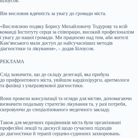
Білоусов.
Він висловив вдячність за увагу до громади міста.
«Висловлюю подяку Борису Михайловичу Тодурову та всій
команді Інституту серця за співпрацю, високий професіоналізм
і увагу до нашої громади. Ми працюємо над тим, аби жителі
Кам’янського мали доступ до найсучасніших методів
діагностики та лікування», – додав Білоусов.
РЕКЛАМА
Слід зазначити, що до складу делегації, яка прибула
до прифронтового міста, увійшли кардіохірурги, аритмологи
та фахівці з ультразвукової діагностики.
Вони провели консультації та огляди для містян, допомагаючи
визначити подальшу стратегію лікування та, у разі потреби,
скеровуючи до спеціалізованого медичного закладу.
Також для медичних працівників міста були організовані
професійні лекції та дискусії щодо сучасних підходів
до діагностики й терапії серцево-судинних захворювань.