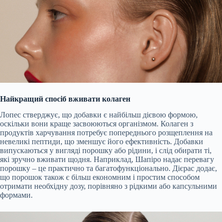
Найкращий спосіб вживати колаген
Лопес стверджує, що добавки є найбільш дієвою формою,
оскільки вони краще засвоюються організмом. Колаген з
продуктів харчування потребує попереднього розщеплення на
невеликі пептиди, що зменшує його ефективність. Добавки
випускаються у вигляді порошку або рідини, і слід обирати ті,
які зручно вживати щодня. Наприклад, Шапіро надає перевагу
порошку – це практично та багатофункціонально. Дієрас додає,
що порошок також є більш економним і простим способом
отримати необхідну дозу, порівняно з рідкими або капсульними
формами.