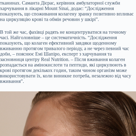
тканинах. Саманта Дієрас, керівник амбулаторної служби
харчування в лікарні Mount Sinai, додає: “Дослідження
показують, що споживання колагену зранку позитивно впливає
на циркуляцію крові та обмін речовин у шкірі”.
В той же час, фахівці радять не концентруватися на точному
часі. Найголовніше – це систематичність. “Дослідження
показують, що колаген ефективний завдяки щоденному
вживанню протягом тривалого періоду, а не через певний час
доби, – пояснює Емі Шапіро, експерт з харчування та
засновниця центру Real Nutrition. – Після вживання колаген
розпадається на амінокислоти та пептиди, які циркулюють в
крові протягом декількох годин, таким чином організм може
використовувати їх, коли виникне потреба, незалежно від часу
вживання”.