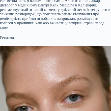
Все визначається вашими потребами. Алексіс Лопес, лікар-
дієтолог у медичному центрі Keck Medicine в Каліфорнії,
рекомендує знайти такий момент у дні, який легко інтегрувати в
звичний розпорядок, що полегшить запам’ятовування про
необхідність прийняття добавки: наприклад, розмішувати
колаген у вранішній каві або вживати у вечірній страві перед
сном.
Реклама.