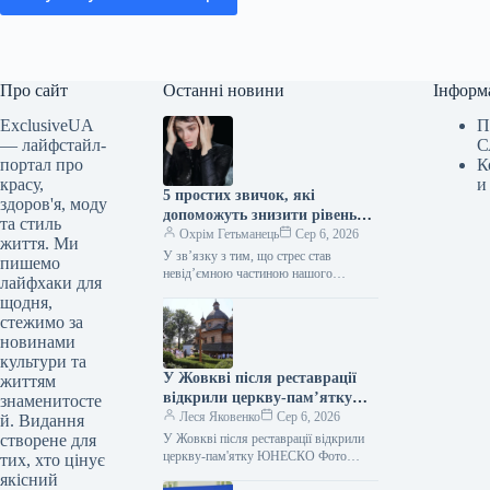
Про сайт
Останні новини
Інформ
ExclusiveUA
П
— лайфстайл-
С
портал про
К
красу,
и
5 простих звичок, які
здоров'я, моду
допоможуть знизити рівень
та стиль
кортизолу
Охрім Гетьманець
Сер 6, 2026
життя. Ми
У зв’язку з тим, що стрес став
пишемо
невід’ємною частиною нашого
лайфхаки для
щоденного життя, пошук спокою душі
щодня,
перетворився з привілею на життєву…
стежимо за
новинами
культури та
У Жовкві після реставрації
життям
відкрили церкву-пам’ятку
знаменитосте
ЮНЕСКО
Леся Яковенко
Сер 6, 2026
й. Видання
створене для
У Жовкві після реставрації відкрили
церкву-пам'ятку ЮНЕСКО Фото
тих, хто цінує
06.08.2026 17:59 Укрінформ У місті
якісний