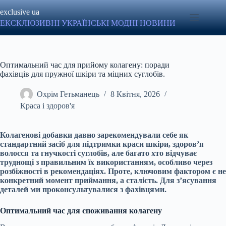
Перейти
exclusive ua
до
вмісту
ЕКСКЛЮЗИВНІ УКРАЇНСЬКІ МОДНІ НОВИНИ
Оптимальний час для прийому колагену: поради
фахівців для пружної шкіри та міцних суглобів.
Охрім Гетьманець
8 Квітня, 2026
Краса і здоров'я
Колагенові добавки давно зарекомендували себе як
стандартний засіб для підтримки краси шкіри, здоров’я
волосся та гнучкості суглобів, але багато хто відчуває
труднощі з правильним їх використанням, особливо через
розбіжності в рекомендаціях. Проте, ключовим фактором є не
конкретний момент приймання, а сталість. Для з’ясування
деталей ми проконсультувалися з фахівцями.
Оптимальний час для споживання колагену