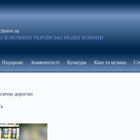
clusive ua
КСКЛЮЗИВНІ УКРАЇНСЬКІ МОДНІ НОВИНИ
Подорожі
Знаменитості
Культура
Кіно та музика
Ст
десятою дорогою
'я