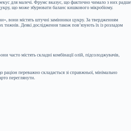
рекус для малечі. Фрумс вказує, що фактично чимало з них радше
 цукру, що може збурювати баланс кишкового мікробіому.
иви», вони містять штучні замінники цукру. За твердженням
х тижнів. Деякі дослідження також пов’язують їх із розладом
ни часто містять складні комбінації олій, підсолоджувачів,
що раціон переважно складається зі справжньої, мінімально
арто переглянути.