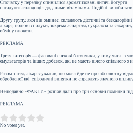
Спочатку у переліку опинилися ароматизовані дитячі йогурти — 
нагадують солодощі з доданими вітамінами. Подібні вироби зазв
Другу групу, якої він оминає, складають дієтичні та безкалорійн
лікаря, подібні сполуки, зокрема аспартам, сукралоза та сахари
обміну глюкози.
РЕКЛАМА
Третя категорія — фасовані снекові батончики, у тому числі з мю
емульгаторів та інших добавок, які не мають нічого спільного з
Разом з тим, лікар зауважив, що мова йде не про абсолютну відм
обробленої їжі, епізодичні винятки не справлять значного вплив
Нещодавно «ФАКТИ» розповідали про три основні помилки під ч
РЕКЛАМА
Submit Rating
Rate this item:
No votes yet.