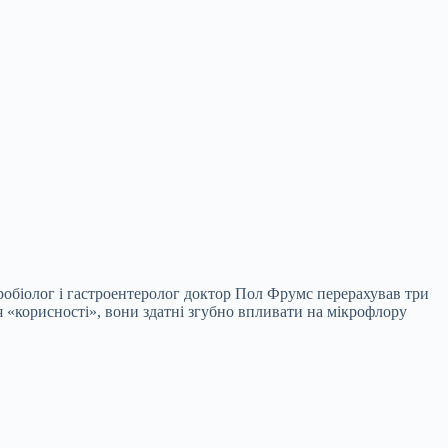
кробіолог і гастроентеролог доктор Пол Фрумс
перерахував три
ня «корисності», вони здатні згубно впливати на мікрофлору