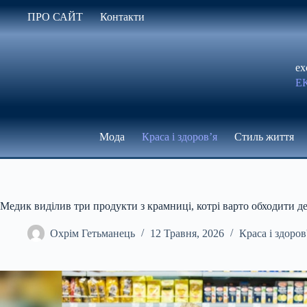
Перейти
ПРО САЙТ
Контакти
до
вмісту
ex
Е
Мода
Краса і здоров’я
Стиль життя
Медик виділив три продукти з крамниці, котрі варто обходити 
Охрім Гетьманець
12 Травня, 2026
Краса і здоров