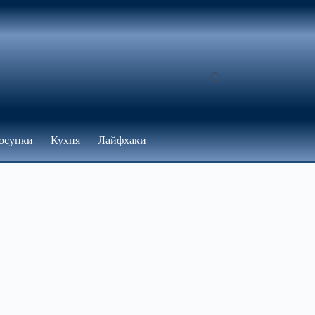
осунки
Кухня
Лайфхаки