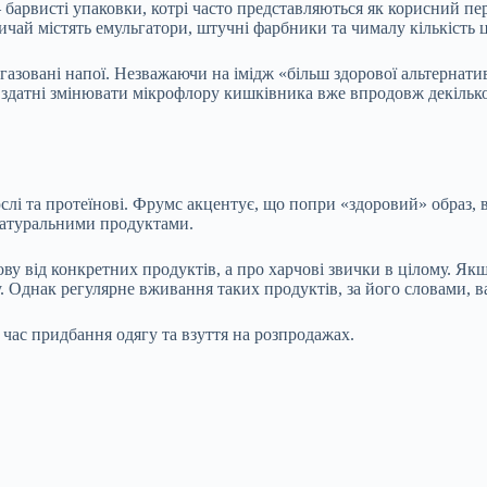
барвисті упаковки, котрі часто представляються як корисний пе
ичай містять емульгатори, штучні фарбники та чималу кількість
і газовані напої. Незважаючи на імідж «більш здорової альтернат
н, здатні змінювати мікрофлору кишківника вже впродовж декілько
слі та протеїнові. Фрумс акцентує, що попри «здоровий» образ, во
 натуральними продуктами.
ову від конкретних продуктів, а про харчові звички в цілому. Як
у. Однак регулярне вживання таких продуктів, за його словами, в
ас придбання одягу та взуття на розпродажах.