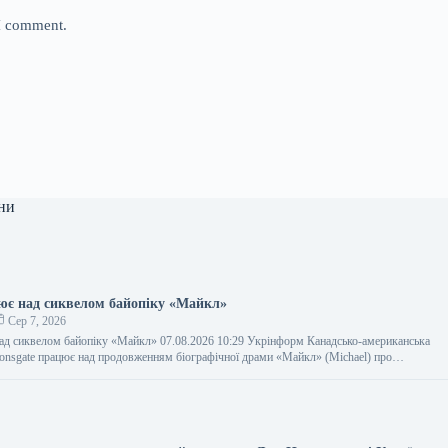
 I comment.
ни
цює над сиквелом байопіку «Майкл»
Сер 7, 2026
над сиквелом байопіку «Майкл» 07.08.2026 10:29 Укрінформ Канадсько-американська
ionsgate працює над продовженням біографічної драми «Майкл» (Michael) про…