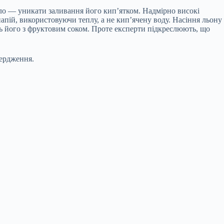
ило — уникати заливання його кип’ятком. Надмірно високі
ій, використовуючи теплу, а не кип’ячену воду. Насіння льону
ть його з фруктовим соком. Проте експерти підкреслюють, що
вердження.