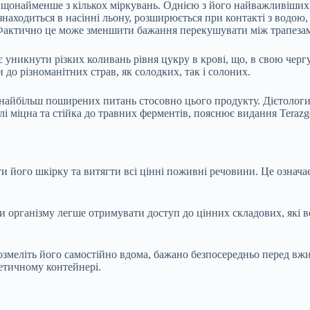
і щонайменше з кількох міркувань. Однією з його найважливіших 
знаходиться в насінні льону, розширюється при контакті з водо
і. Фактично це може зменшити бажання перекушувати між трапеза
уникнути різких коливань рівня цукру в крові, що, в свою черг
до різноманітних страв, як солодких, так і солоних.
найбільш поширених питань стосовно цього продукту. Дієтологи
лі міцна та стійка до травних ферментів, пояснює видання Terazgo
и його шкірку та витягти всі цінні поживні речовини. Це означа
 організму легше отримувати доступ до цінних складових, які в
озмеліть його самостійно вдома, бажано безпосередньо перед вж
метичному контейнері.