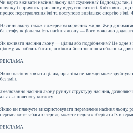
Чи варто вживати насіння льону для схуднення? Відповідь: так, 
шлунку і сприяють тривалому відчуттю ситості. Клітковина, що 
процес перетравлення їжі та поступово вивільняє енергію з їж
Насіння льону також є джерелом корисних жирів. Жир допомагає 
багатофункціональність насіння льону — його можливо додавати 
Як вживати насіння льону — цілим або подрібненим? Це одне з 
цілому, як роблять багато, оскільки його зовнішня оболонка дово
РЕКЛАМА
Якщо насіння ковтати цілим, організм не завжди може зруйнуват
без змін.
Змелювання насіння льону руйнує структуру насіння, дозволяючи
альфа-ліноленову кислоту.
Якщо ви плануєте використовувати перемелене насіння льону, р
перемелюєте забагато зернят, можете недовго зберігати їх в гер
РЕКЛАМА