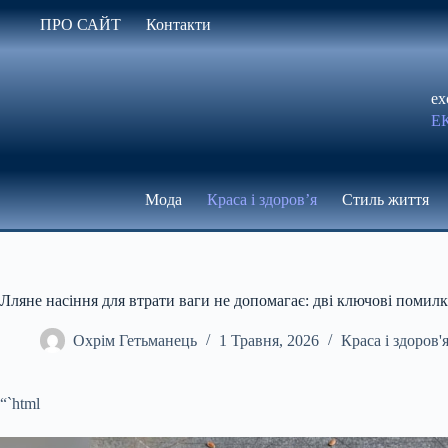
Перейти
ПРО САЙТ
Контакти
до
вмісту
ex
Е
Мода
Краса і здоров’я
Стиль життя
Лляне насіння для втрати ваги не допомагає: дві ключові помилк
Охрім Гетьманець
1 Травня, 2026
Краса і здоров'
“`html