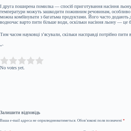
І друга поширена помилка — спосіб приготування насіння льону
температури можуть зашкодити поживним речовинам, особливо чу
можна комбінувати з багатьма продуктами. Його часто додають д
водночас варто пити більше води, оскільки насіння льону — це 
Тим часом науковці з’ясували, скільки насправді потрібно пити 
“`
Submit Rating
Rate this item:
No votes yet.
Залишити відповідь
Ваша e-mail адреса не оприлюднюватиметься.
Обов’язкові поля позначені
*