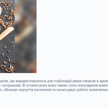
ктів, що використовуються для стабілізації рівня глюкози в кро
і в гастрономії. В останні роки воно також стало популярним ком
их, збільшує відчуття насичення та налагоджує роботу кишечника