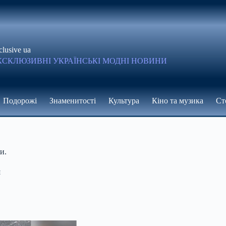
clusive ua
КСКЛЮЗИВНІ УКРАЇНСЬКІ МОДНІ НОВИНИ
Подорожі
Знаменитості
Культура
Кіно та музика
Ст
и.
я