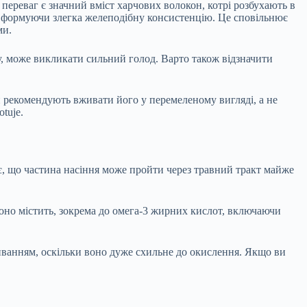
переваг є значний вміст харчових волокон, котрі розбухають в
ю, формуючи злегка желеподібну консистенцію. Це сповільнює
ми.
у, може викликати сильний голод. Варто також відзначити
 рекомендують вживати його у перемеленому вигляді, а не
tuje.
є, що частина насіння може пройти через травний тракт майже
оно містить, зокрема до омега-3 жирних кислот, включаючи
иванням, оскільки воно дуже схильне до окислення. Якщо ви