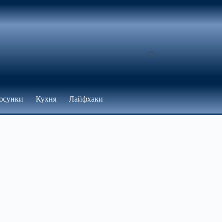
осунки
Кухня
Лайфхаки