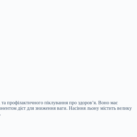
ві та профілактичного піклування про
здоров’я. Воно має
понентом дієт для зниження ваги. Насіння льону містить велику
.