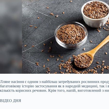
Лляне насіння є одним з найбільш затребуваних рослинних проду
багатовікову історію застосування як в народній медицині, так 
кількість корисних речовин. Крім того, напій, виготовлений з н
ВІДЕО ДНЯ