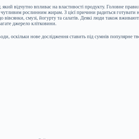
, який відчутно впливає на властивості продукту. Головне прав
тливим рослинним жирам. З цієї причини радиться готувати нап
о вівсянки, смузі, йогурту та салатів. Деякі люди також вживаю
багате джерело клітковини.
води, оскільки нове дослідження ставить під сумнів популярне т