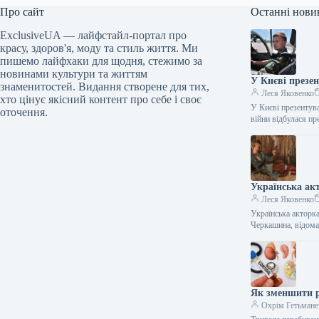
Про сайт
Останні нови
ExclusiveUA — лайфстайл-портал про
красу, здоров'я, моду та стиль життя. Ми
пишемо лайфхаки для щодня, стежимо за
новинами культури та життям
У Києві презе
знаменитостей. Видання створене для тих,
Леся Яковенко
хто цінує якісний контент про себе і своє
У Києві презентув
оточення.
війни відбулася п
Українська акт
Леся Яковенко
Українська акторка
Черкашина, відом
Як зменшити р
Охрім Гетьмане