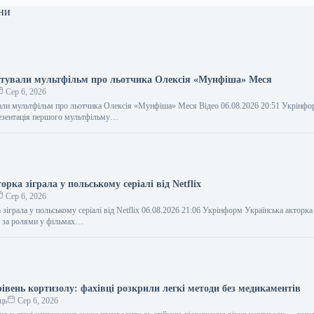
ни
нтували мультфільм про льотчика Олексія «Мунфіша» Меся
Сер 6, 2026
али мультфільм про льотчика Олексія «Мунфіша» Меся Відео 06.08.2026 20:51 Укрінф
резентація першого мультфільму…
орка зіграла у польському серіалі від Netflix
Сер 6, 2026
 зіграла у польському серіалі від Netflix 06.08.2026 21:06 Укрінформ Українська акторк
а за ролями у фільмах…
івень кортизолу: фахівці розкрили легкі методи без медикаментів
ць
Сер 6, 2026