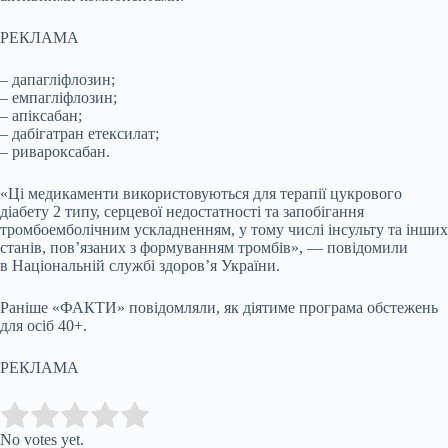
РЕКЛАМА
– дапагліфлозин;
– емпагліфлозин;
– апіксабан;
– дабігатран етексилат;
– ривароксабан.
«Ці медикаменти використовуються для терапії цукрового
діабету 2 типу, серцевої недостатності та запобігання
тромбоемболічним ускладненням, у тому числі інсульту та інших
станів, пов’язаних з формуванням тромбів», — повідомили
в Національній службі здоров’я України.
Раніше «ФАКТИ» повідомляли, як діятиме програма обстежень
для осіб 40+.
РЕКЛАМА
Submit Rating
Rate this item:
No votes yet.