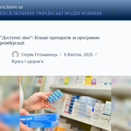
Перейти
exclusive ua
до
вмісту
ЕКСКЛЮЗИВНІ УКРАЇНСЬКІ МОДНІ НОВИНИ
“Доступні ліки”: Більше препаратів за програмою
реімбурсації
Охрім Гетьманець
6 Квітня, 2026
Краса і здоров'я