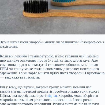
Зубна щітка після хвороби: міняти чи залишити? Розбираємось з
фахівцями.
Коли ми лежимо з температурою, п’ємо гарячий чай і мріємо
про швидке одужання, про зубну щітку мало хто згадує. Але
саме вона щодня контактує зі слизовими оболонками, і після
ГРВІ чи грипу може стати непомітним джерелом повторного
зараження. То чи варто міняти щітку після хвороби? Однозначно
— так, кажуть гігієністи.
Річ у тому, що віруси, зокрема грипу, можуть певний час
виживати на поверхні предметів, особливо якщо вони вологі.
Щітка, яка перебувала в роті
під час
хвороби, може зберігати
мікроби навіть після ретельного полоскання. І хоча ризик
зараження повторно невеликий, імунна система після недуги