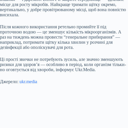
місце для росту мікробів. Найкраще тримати щітку окремо,
вертикально, у добре провітрюваному місці, щоб вона повністю
висихала.
Після кожного використання ретельно промийте її під
проточною водою — це зменшує кількість мікроорганізмів. А
раз на тиждень можна провести “генеральне прибирання” —
наприклад, потримати щітку кілька хвилин у розчині для
дезінфекції або ополіскувачі для рота.
Ці прості звички не потребують зусиль, але значно зменшують
ризики для здоров’я — особливо в період, коли організм тільки-
но оговтується від хвороби, інформує Ukr.Media.
Джерело:
ukr.media