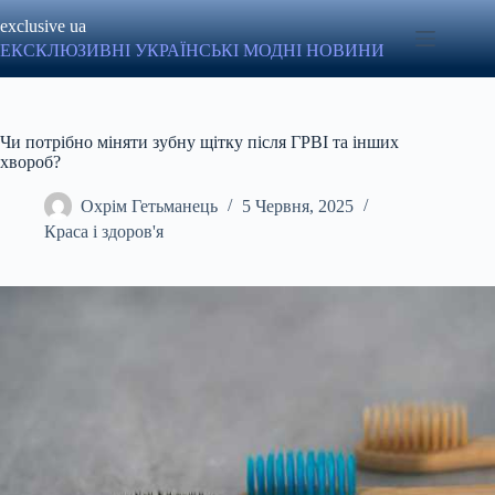
Перейти
exclusive ua
до
вмісту
ЕКСКЛЮЗИВНІ УКРАЇНСЬКІ МОДНІ НОВИНИ
Чи потрібно міняти зубну щітку після ГРВІ та інших
хвороб?
Охрім Гетьманець
5 Червня, 2025
Краса і здоров'я