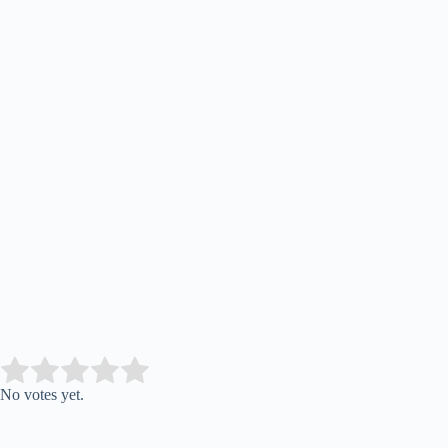
Submit Rating
Rate this item:
No votes yet.