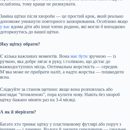
ослаблена, тому краще не ризикувати.
Заміна щітки після хвороби — це простий крок, який реально
допоможе уникнути повторного захворювання. Особливо якщо
у вас
вдома діти або інші члени родини, які могли б випадково
доторкнутись до вашої щітки.
Яку щітку обрати?
Є кілька важливих моментів. Вона
має бути
зручною — із
ручкою, яка добре лягає в руку, і голівкою, що дістає до
важкодоступних місць. Оптимальна жорсткість — середня.
М’яка може не прибрати наліт, а надто жорстка — пошкодити
ясна.
Слідкуйте за станом щетини: якщо вона розповзлась або
виглядає “втомленою”, пора купити нову. Навіть без хвороб
щітку бажано міняти раз на 3-4 місяці.
А як її зберігати?
Багато хто тримає щітку у пластиковому футлярі або поруч з
іншими — і даремно. Вологе й закрите середовище — ідеальне