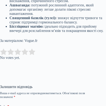
виснаження, спричиненого стресом.
Ашваганда:
потужний рослинний адаптоген, який
допомагає організму легше долати пікові стресові
навантаження.
Священний базилік (тулсі):
знижує відчуття тривоги та
сприяє підтримці гормонального балансу.
Бісгліцинат магнію:
ідеально підходить для прийому
ввечері для розслаблення м’язів та покращення якості сну.
За матеріалом: Vogue.fr
Submit Rating
Rate this item:
No votes yet.
Залишити відповідь
Ваша e-mail адреса не оприлюднюватиметься.
Обов’язкові поля
позначені
*