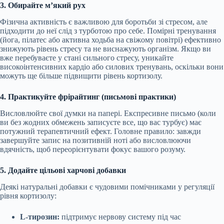
3. Обирайте м’який рух
Фізична активність є важливою для боротьби зі стресом, але
підходити до неї слід з турботою про себе. Помірні тренування
(йога, пілатес або активна ходьба на свіжому повітрі) ефективно
знижують рівень стресу та не виснажують організм. Якщо ви
вже перебуваєте у стані сильного стресу, уникайте
високоінтенсивних кардіо або силових тренувань, оскільки вони
можуть ще більше підвищити рівень кортизолу.
4. Практикуйте фрірайтинг (письмові практики)
Висловлюйте свої думки на папері. Експресивне письмо (коли
ви без жодних обмежень записуєте все, що вас турбує) має
потужний терапевтичний ефект. Головне правило: завжди
завершуйте запис на позитивній ноті або висловлюючи
вдячність, щоб переорієнтувати фокус вашого розуму.
5. Додайте цільові харчові добавки
Деякі натуральні добавки є чудовими помічниками у регуляції
рівня кортизолу:
L-тирозин:
підтримує нервову систему під час