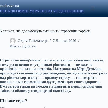
Перейти
exclusive ua
до
вмісту
ЕКСКЛЮЗИВНІ УКРАЇНСЬКІ МОДНІ НОВИНИ
5 звичок, які допоможуть зменшити стресовий гормон
Охрім Гетьманець
7 Липня, 2026
Краса і здоров'я
Стрес став невід’ємною частиною нашого сучасного життя,
тому досягнення внутрішньої рівноваги — це вже не
привілей, а нагальна потреба. Натуропатка Мері Дельберг
пропонує свої найкращі рекомендації, як відновити контроль
над рівнем кортизолу — гормону стресу — та створити
новий, більш гармонійний фундамент для свого здоров’я.
Вже за три тижні ви зможете відзначити перші сприятливі
зміни, особливо у покращенні якості сну.
Що таке стрес?