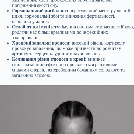
погіршення якості сну.
Гормональний дисбаланс:
нерегулярний менструальний
цикл, гормональні збої та зниження фертильності,
особливо у жінок.
Ослаблення імунітету:
імунна система стає менш стійкою,
роблячи нас більш вразливими до інфекційних
захворювань.
Хронічні запальні процеси:
високий рівень кортизолу
провокує запалення, що може призвести до розвитку
артриту та серцево-судинних захворювань.
Коливання рівня глюкози в крові:
виникає
гіпоглікемічний ефект, що проявляється раптовими
спадами енергії, непереборним бажанням солодкого та
загальною втомою.