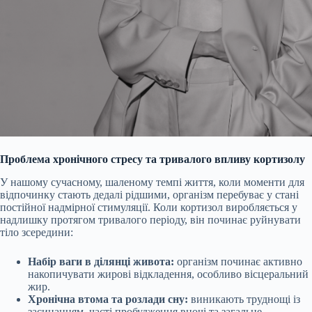
Проблема хронічного стресу та тривалого впливу кортизолу
У нашому сучасному, шаленому темпі життя, коли моменти для
відпочинку стають дедалі рідшими, організм перебуває у стані
постійної надмірної стимуляції. Коли кортизол виробляється у
надлишку протягом тривалого періоду, він починає руйнувати
тіло зсередини:
Набір ваги в ділянці живота:
організм починає активно
накопичувати жирові відкладення, особливо вісцеральний
жир.
Хронічна втома та розлади сну:
виникають труднощі із
засинанням, часті пробудження вночі та загальне