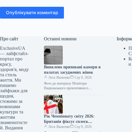
Опублікувати коментар
Про сайт
Останні новини
Інформ
ExclusiveUA
П
— лайфстайл-
С
портал про
К
красу,
и
Виявлено приховані камери в
здоров'я, моду
палатах засуджених жінок
та стиль
Леся Яковенко
Сер 9, 2026
життя. Ми
Фото до матеріалу Монітори
пишемо
Національного превентивного
лайфхаки для
механізму (НПМ) виявили камери
щодня,
відеоспостереження у медичних
стежимо за
палатах для засуджених жінок та тих,
новинами
хто…
культури та
Рік Чемпіонату світу 2026:
життям
Британія фіксує сплеск
знаменитосте
домашнього насильства
Леся Яковенко
Сер 9, 2026
й. Видання