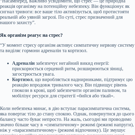
“Насамперед, важливо усвідомити, що стрес — це природна
реакція організму на потенційну небезпеку. Він функціонує як
сигнал тривоги: все ваше тіло активізується, щоб протистояти
реальній або уявній загрозі. По суті, стрес призначений для
нашого захисту”.
Як організм реагує на стрес?
“У момент стресу організм активує симпатичну нервову систему
та виділяє гормони адреналін та кортизол.
Адреналін
забезпечує негайний викид енергії:
прискорюється серцевий ритм, розширюються зіниці,
загострюється увага.
Кортизол
, що виробляється наднирниками, підтримує цю
реакцію впродовж тривалого часу. Він підвищує рівень
глюкози в крові, щоб забезпечити організм паливом, та
мобілізує ресурси для стратегії «бийся або тікай».
Коли небезпека минає, в дію вступає парасимпатична система,
яка повертає тіло до стану спокою. Однак, повернутися до цього
балансу часто буває непросто. На жаль, сьогодні ми проводимо
значно більше часу в «симпатичному» режимі (режимі напруги),
ніж у «парасимпатичному» (режимі відпочинку). Це змушує