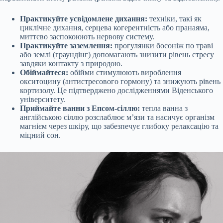
Практикуйте усвідомлене дихання:
техніки, такі як
циклічне дихання, серцева когерентність або пранаяма,
миттєво заспокоюють нервову систему.
Практикуйте заземлення:
прогулянки босоніж по траві
або землі (граундінг) допомагають знизити рівень стресу
завдяки контакту з природою.
Обіймайтеся:
обійми стимулюють вироблення
окситоцину (антистресового гормону) та знижують рівень
кортизолу. Це підтверджено дослідженнями Віденського
університету.
Приймайте ванни з Епсом-сіллю:
тепла ванна з
англійською сіллю розслаблює м’язи та насичує організм
магнієм через шкіру, що забезпечує глибоку релаксацію та
міцний сон.