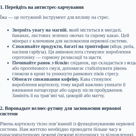
1. Перейдіть на антистрес-харчування
Їжа — це потужний інструмент для впливу на стрес.
Зверніть увагу на магній
, який міститься в мигдалі,
бананах, листових зелених овочах та сирому какао. Цей
мінерал є ключовим для заспокоєння нервової системи.
Споживайте продукти, багаті на триптофан
(яйця, риба,
насіння гарбуза). Ця амінокислота стимулює вироблення
серотоніну — гормону релаксації та щастя.
Починайте ранок з білків:
сніданок, що складається з яєць
або протеїнового смузі, допомагає стабілізувати рівень
глюкози в крові та уникнути ранкових піків стресу.
Обмежте споживання кофеїну.
Кава стимулює
вироблення кортизолу, тому вкрай важливо уникати її
вживання натщесерце або одразу після пробудження.
Замініть її на трав’яні чаї, цикорій або матчу.
2. Впровадьте велнес-рутину для заспокоєння нервової
системи
Рівень кортизолу тісно пов’язаний із функціонуванням нервової
системи. Нам життєво необхідно проводити більше часу в
парасимпатичному режимі (режимі відпочинку та відновлення).