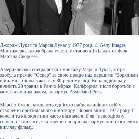
Джордж Лукас та Марсія Лукас у 1977 році.
© Getty Images
Монтажерка також брала участь у створенні кількох стрічок
Мартіна Скорсезе.
Американська спеціалістка з монтажу
Марсія Лукас, котра
здобула премію “Оскар” за свою працю над першими “Зоряними
війнами”, пішла з життя у 80-річному віці. Вона відійшла у
вічність 28 травня в Ранчо-Міраж, Каліфорнія, після боротьби з
метастатичним раком, інформує Associated Press.
Марсію Лукас називають однією з найважливіших осіб у
створенні оригінального кінотвору “Зоряні війни” 1977 року. Її
колеги та кінокритики часто відзначали її як “недооцінену
героїню” кіносаги, яка значно посприяла формуванню кінцевого
вигляду фільму.