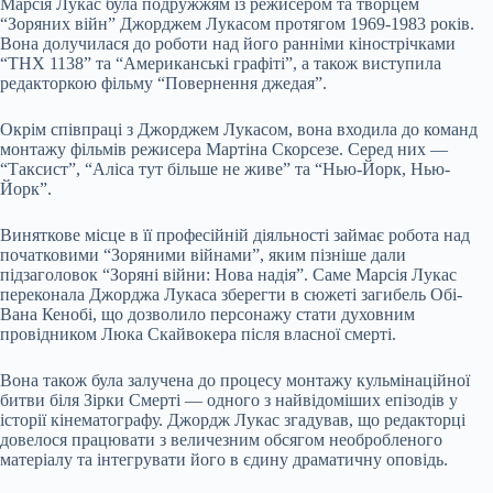
Марсія Лукас була подружжям із режисером та творцем
“Зоряних війн” Джорджем Лукасом протягом 1969-1983 років.
Вона долучилася до роботи над його ранніми кінострічками
“THX 1138” та “Американські графіті”, а також виступила
редакторкою фільму “Повернення джедая”.
Окрім співпраці з Джорджем Лукасом, вона входила до команд
монтажу фільмів режисера Мартіна Скорсезе. Серед них —
“Таксист”, “Аліса тут більше не живе” та “Нью-Йорк, Нью-
Йорк”.
Виняткове місце в її професійній діяльності займає робота над
початковими “Зоряними війнами”, яким пізніше дали
підзаголовок “Зоряні війни: Нова надія”. Саме Марсія Лукас
переконала Джорджа Лукаса зберегти в сюжеті загибель Обі-
Вана Кенобі, що дозволило персонажу стати духовним
провідником Люка Скайвокера після власної смерті.
Вона також була залучена до процесу монтажу кульмінаційної
битви біля Зірки Смерті — одного з найвідоміших епізодів у
історії кінематографу. Джордж Лукас згадував, що редакторці
довелося працювати з величезним обсягом необробленого
матеріалу та інтегрувати його в єдину драматичну оповідь.