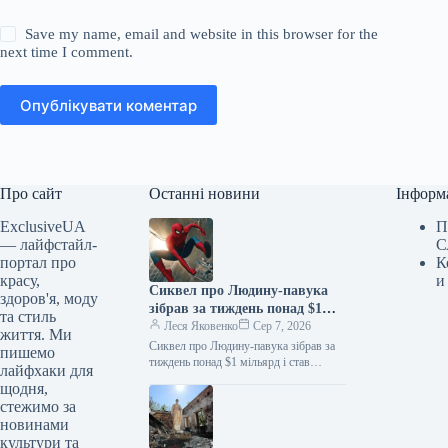
Save my name, email and website in this browser for the
next time I comment.
Опублікувати коментар
Про сайт
Останні новини
Інформ
ExclusiveUA
П
— лайфстайл-
С
портал про
К
красу,
и
Сиквел про Людину-павука
здоров'я, моду
зібрав за тиждень понад $1
та стиль
мільярд і став найкасовішим
Леся Яковенко
Сер 7, 2026
життя. Ми
фільмом року
Сиквел про Людину-павука зібрав за
пишемо
тиждень понад $1 мільярд і став
лайфхаки для
найкасовішим фільмом року
щодня,
06.08.2026 10:28 Укрінформ Стрічка
стежимо за
«Людина-павук: Абсолютно…
новинами
культури та