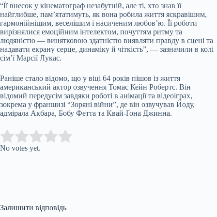
“Її внесок у кінематограф незабутній, але ті, хто знав її
найглибше, пам’ятатимуть, як вона робила життя яскравішим,
гармонійнішим, веселішим і насиченим любов’ю. Її роботи
вирізнялися емоційним інтелектом, почуттям ритму та
людяністю — винятковою здатністю виявляти правду в сцені та
надавати екрану серце, динаміку й чіткість”, — зазначили в колі
сім’ї Марсії Лукас.
Раніше стало відомо, що у віці 64 років пішов із життя
американський актор озвучення Томас Кейн Робертс. Він
відомий передусім завдяки роботі в анімації та відеоіграх,
зокрема у франшизі “Зоряні війни”, де він озвучував Йоду,
адмірала Акбара, Бобу Фетта та Квай-Ґона Джинна.
Submit Rating
Rate this item:
No votes yet.
Залишити відповідь