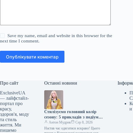
Save my name, email and website in this browser for the
next time I comment.
Опублікувати коментар
Про сайт
Останні новини
Інформ
ExclusiveUA
П
— лайфстайл-
С
портал про
К
красу,
и
Стилізуємо головний колір
здоров'я, моду
сезону: 5 прикладів з подіумів
та стиль
Копенгагену
Антон Мудрик
Сер 8, 2026
життя. Ми
Настав час одягатися яскраво! Цього
пишемо