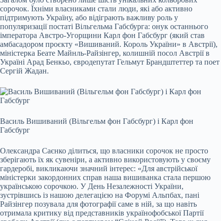
сорочок. Їхніми власниками стали люди, які або активно
підтримують Україну, або відіграють важливу роль у
популяризації постаті Вільгельма Габсбурга: онук останнього
імператора Австро-Угорщини Карл фон Габсбург (який став
амбасадором проєкту «Вишиваний. Король України» в Австрії),
міністерка Беате Майнль-Райзінгер, колишній посол Австрії в
Україні Арад Бенкьо, євродепутат Гельмут Брандштеттер та поет
Сергій Жадан.
Василь Вишиваний (Вільгельм фон Габсбург) і Карл фон
Габсбург
Олександра Саєнко ділиться, що власники сорочок не просто
зберігають їх як сувеніри, а активно використовують у своєму
гардеробі, викликаючи значний інтерес: «Для австрійської
міністерки закордонних справ наша вишиванка стала першою
українською сорочкою. У День Незалежності України,
зустрівшись із нашою делегацією на Форумі Альпбах, пані
Райзінгер позувала для фотографії саме в ній, за що навіть
отримала критику від представників українофобської Партії