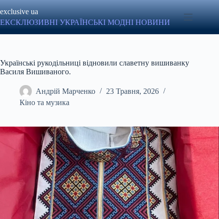
Перейти
exclusive ua
до
вмісту
ЕКСКЛЮЗИВНІ УКРАЇНСЬКІ МОДНІ НОВИНИ
Українські рукодільниці відновили славетну вишиванку
Василя Вишиваного.
Андрій Марченко
23 Травня, 2026
Кіно та музика