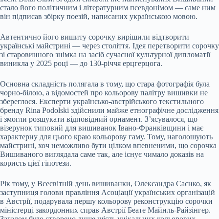
стало його політичним і літературним псевдонімом — саме ним
він підписав збірку поезій, написаних українською мовою.
Автентично його вишиту сорочку вирішили відтворити
українські майстрині — через століття. Ідея перетворити сорочку
зі старовинного знімка на засіб сучасної культурної дипломатії
виникла у 2025 році — до 130-річчя ерцгерцога.
Основна складність полягала в тому, що стара фотографія була
чорно-білою, а відомостей про кольорову палітру вишивки не
збереглося. Експерти українсько-австрійського текстильного
бренду Rina Podolski здійснили майже етнографічне дослідження
і змогли розшукати відповідний орнамент. З’ясувалося, що
візерунок типовий для вишиванок Івано-Франківщини і має
характерну для цього краю кольорову гаму. Тому, наголошують
майстрині, хоч неможливо бути цілком впевненими, що сорочка
Вишиваного виглядала саме так, але існує чимало доказів на
користь цієї гіпотези.
Рік тому, у Всесвітній день вишиванки, Олександра Саєнко, як
заступниця голови правління Асоціації українських організацій
в Австрії, подарувала першу кольорову реконструкцію сорочки
міністерці закордонних справ Австрії Беате Майнль-Райзінгер.
Загалом було створено лише шість унікальних кольорових