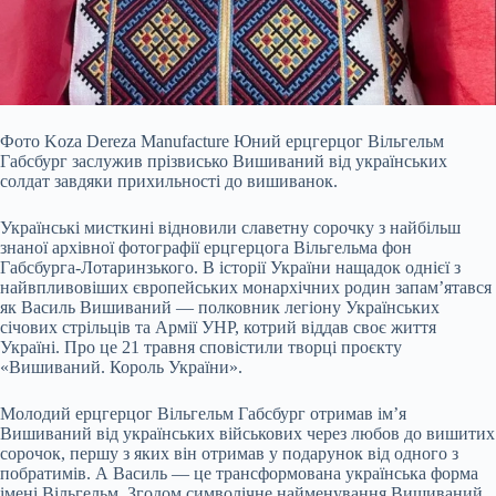
Фото Koza Dereza Manufacture
Юний ерцгерцог Вільгельм
Габсбург заслужив прізвисько Вишиваний від українських
солдат завдяки прихильності до вишиванок.
Українські
мисткині відновили славетну сорочку з найбільш
знаної архівної фотографії ерцгерцога Вільгельма фон
Габсбурга-Лотаринзького. В історії України нащадок однієї з
найвпливовіших європейських монархічних родин запам’ятався
як Василь Вишиваний — полковник легіону Українських
січових стрільців та Армії УНР, котрий віддав своє життя
Україні. Про це 21 травня сповістили творці проєкту
«Вишиваний. Король України».
Молодий ерцгерцог Вільгельм Габсбург отримав ім’я
Вишиваний від українських військових через любов до вишитих
сорочок, першу з яких він отримав у подарунок від одного з
побратимів. А Василь — це трансформована українська форма
імені Вільгельм. Згодом символічне найменування Вишиваний