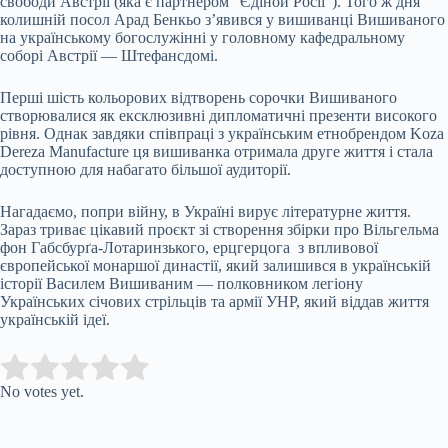
свободи Австрії (яка є партнером “Єдіной Росії”). Того ж дня
колишній посол Арад Бенкьо з’явився у вишиванці Вишиваного
на українському богослужінні у головному кафедральному
соборі Австрії — Штефансдомі.
Перші шість кольорових відтворень сорочки Вишиваного
створювалися як ексклюзивні дипломатичні презенти високого
рівня. Однак завдяки співпраці з українським етнобрендом Koza
Dereza Manufacture ця вишиванка отримала друге життя і стала
доступною для набагато більшої аудиторії.
Нагадаємо, попри війну, в Україні вирує літературне життя.
Зараз триває цікавий проєкт зі створення збірки про Вільгельма
фон Габсбурґа-Лотаринзького, ерцгерцога з впливової
європейської монаршої династії, який залишився в українській
історії Василем Вишиваним — полковником легіону
Українських січових стрільців та армії УНР, який віддав життя
українській ідеї.
Submit Rating
Rate this item:
No votes yet.