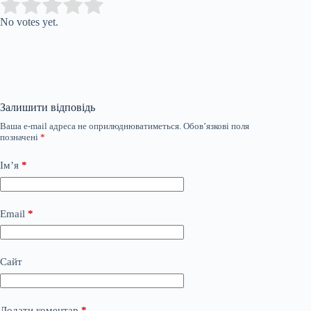
Submit Rating
Rate this item:
No votes yet.
Залишити відповідь
Ваша e-mail адреса не оприлюднюватиметься.
Обов’язкові поля
позначені
*
Ім’я
*
Email
*
Сайт
Додати коментар
*