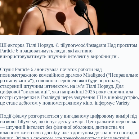
ШІ-акторка Тіллі Норвуд.
© tillynorwood/Instagram
Над проєктом
Particle 6 працюватимуть люди, які активно
використовуватимуть штучний інтелект у виробництві.
Студія
Particle 6 анонсувала початок роботи над
повнометражною комедійною драмою Misaligned (“Неправильне
розташування”), головною героїнею якої буде персонаж,
створений штучним інтелектом, на ім’я Тіллі Норвуд. Для
цифрової “виконавиці”, яка наприкінці 2025 року спричинила
гострі суперечки в Голлівуді через залучення ШІ в кіноіндустрію,
це стане дебютом у повнометражному кіно, інформує Variety.
Події фільму розгортаються у вигаданому цифровому вимірі під
назвою Tillyverse, що існує десь у хмарі. Центральний персонаж
— штучний інтелект без фізичної оболонки, дитинства чи
власного життєвого досвіду, але з доступом до знань та спогадів
інших. Згідно з сюжетом, усе трансформується після зустрічі