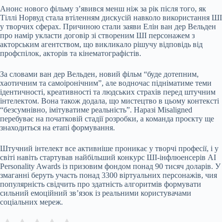
Анонс нового фільму з’явився менш ніж за рік після того, як
Тіллі Норвуд стала втіленням дискусій навколо використання ШІ
у творчих сферах. Причиною стали заяви Елін ван дер Вельден
про намір укласти договір зі створеним ШІ персонажем з
акторським агентством, що викликало рішучу відповідь від
профспілок, акторів та кінематографістів.
За словами ван дер Вельден, новий фільм “буде дотепним,
хаотичним та самоіронічним”, але водночас підніматиме теми
ідентичності, креативності та людських страхів перед штучним
інтелектом. Вона також додала, що мистецтво в цьому контексті
“безсумнівно, імітуватиме реальність”. Наразі Misaligned
перебуває на початковій стадії розробки, а команда проєкту ще
знаходиться на етапі формування.
Штучний інтелект все активніше проникає у творчі професії, і у
світі навіть стартував найбільший конкурс ШІ-інфлюенсерів AI
Personality Awards із призовим фондом понад 90 тисяч доларів. У
змаганні беруть участь понад 3300 віртуальних персонажів, чия
популярність свідчить про здатність алгоритмів формувати
сильний емоційний зв’язок із реальними користувачами
соціальних мереж.