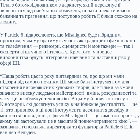
Тіллі з ботом-відлюдником з даркнету, який переконує її
звільнитися від нав’язаних обмежень, почати плекати власні
бажання та прагнення, що поступово робить її більш схожою на
людину.
У Particle 6 підкреслюють, що Misaligned буде гібридним
проєктом, у якому братимуть участь як традиційні фахівці кіно
та телебачення — режисери, сценаристи й монтажери — так і
експерти зі штучного інтелекту. Крім того, у процес
виробництва будуть інтегровані навчання та наставництво у
сфері ШІ.
“Наша робота цього року підтвердила те, про що ми мали
підозри від самого початку. ШІ може бути інструментом для
створення високоякісних художніх творів, але тільки за умови
значного внеску людської майстерності, вмінь, розсудливості та
часу. Це не обмежує технологію. В цьому й полягає вся суть.
Кінотворці, які досягнуть успіху в найближче десятиліття, — це
ті, хто привнесе в ці нові інструменти десятиліття досвіду в
мистецтві оповідання, і фільм Misaligned — це саме той проєкт, у
якому ми застосували це в масштабі повнометражного кіно”, —
зазначила генеральна директорка та фундаторка Particle 6 Елін
ван дер Вельден.