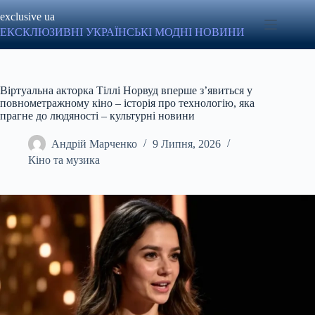
Перейти
exclusive ua
до
вмісту
ЕКСКЛЮЗИВНІ УКРАЇНСЬКІ МОДНІ НОВИНИ
Віртуальна акторка Тіллі Норвуд вперше з’явиться у
повнометражному кіно – історія про технологію, яка
прагне до людяності – культурні новини
Андрій Марченко
9 Липня, 2026
Кіно та музика