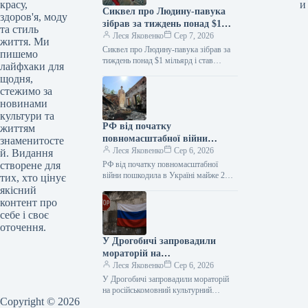
красу,
и
Сиквел про Людину-павука
здоров'я, моду
зібрав за тиждень понад $1
та стиль
мільярд і став найкасовішим
Леся Яковенко
Сер 7, 2026
життя. Ми
фільмом року
Сиквел про Людину-павука зібрав за
пишемо
тиждень понад $1 мільярд і став
лайфхаки для
найкасовішим фільмом року
щодня,
06.08.2026 10:28 Укрінформ Стрічка
стежимо за
«Людина-павук: Абсолютно…
новинами
культури та
РФ від початку
життям
повномасштабної війни
знаменитосте
пошкодила в Україні майже 2
Леся Яковенко
Сер 6, 2026
й. Видання
тисячі пам’яток
створене для
РФ від початку повномасштабної
війни пошкодила в Україні майже 2
тих, хто цінує
тисячі пам’яток 06.08.2026 11:09
якісний
Укрінформ Росія пошкодила в Україні
контент про
1990…
себе і своє
оточення.
У Дрогобичі запровадили
мораторій на
російськомовний культурний
Леся Яковенко
Сер 6, 2026
продукт
У Дрогобичі запровадили мораторій
на російськомовний культурний
Copyright © 2026
продукт 06.08.2026 14:54 Укрінформ