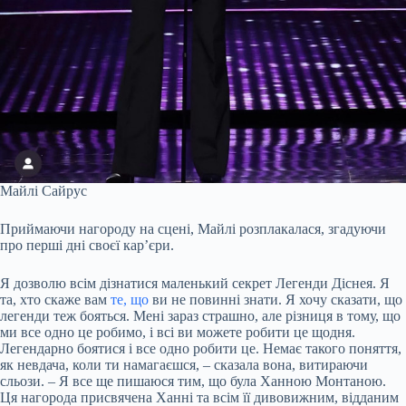
Майлі Сайрус
Приймаючи нагороду на сцені, Майлі розплакалася, згадуючи
про перші дні своєї кар’єри.
Я дозволю всім дізнатися маленький секрет Легенди Діснея. Я
та, хто скаже вам
те, що
ви не повинні знати. Я хочу сказати, що
легенди теж бояться. Мені зараз страшно, але різниця в тому, що
ми все одно це робимо, і всі ви можете робити це щодня.
Легендарно боятися і все одно робити це. Немає такого поняття,
як невдача, коли ти намагаєшся, – сказала вона, витираючи
сльози. – Я все ще пишаюся тим, що була Ханною Монтаною.
Ця нагорода присвячена Ханні та всім її дивовижним, відданим