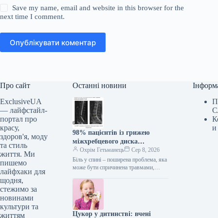
Save my name, email and website in this browser for the
next time I comment.
Опублікувати коментар
Про сайт
Останні новини
Інформ
ExclusiveUA
П
— лайфстайл-
С
портал про
К
красу,
и
98% пацієнтів із грижею
здоров'я, моду
міжхребцевого диска
та стиль
позбулися болю без операції
Охрім Гетьманець
Сер 8, 2026
життя. Ми
Біль у спині – поширена проблема, яка
пишемо
може бути спричинена травмами,
лайфхаки для
неправильною поставою, запаленнями,
щодня,
слабкими м’язами або вродженими
стежимо за
особливостями. Часто…
новинами
культури та
Цукор у дитинстві: вчені
життям