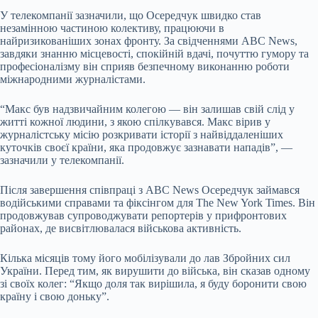
У телекомпанії зазначили, що Осередчук швидко став
незамінною частиною колективу, працюючи в
найризикованіших зонах фронту. За свідченнями ABC News,
завдяки знанню місцевості, спокійній вдачі, почуттю гумору та
професіоналізму він сприяв безпечному виконанню роботи
міжнародними журналістами.
“Макс був надзвичайним колегою — він залишав свій слід у
житті кожної людини, з якою спілкувався. Макс вірив у
журналістську місію розкривати історії з найвіддаленіших
куточків своєї країни, яка продовжує зазнавати нападів”, —
зазначили у телекомпанії.
Після завершення співпраці з ABC News Осередчук займався
водійськими справами та фіксінгом для The New York Times. Він
продовжував супроводжувати репортерів у прифронтових
районах, де висвітлювалася військова активність.
Кілька місяців тому його мобілізували до лав Збройних сил
України. Перед тим, як вирушити до війська, він сказав одному
зі своїх колег: “Якщо доля так вирішила, я буду боронити свою
країну і свою доньку”.