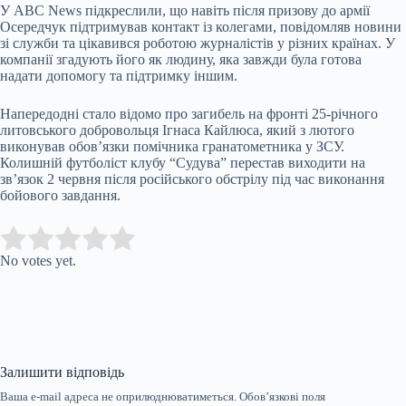
У ABC News підкреслили, що навіть після призову до армії
Осередчук підтримував контакт із колегами, повідомляв новини
зі служби та цікавився роботою журналістів у різних країнах. У
компанії згадують його як людину, яка завжди була готова
надати допомогу та підтримку іншим.
Напередодні стало відомо про загибель на фронті 25-річного
литовського добровольця Ігнаса Кайлюса, який з лютого
виконував обов’язки помічника гранатометника у ЗСУ.
Колишній футболіст клубу “Судува” перестав виходити на
зв’язок 2 червня після російського обстрілу під час виконання
бойового завдання.
Submit Rating
Rate this item:
No votes yet.
Залишити відповідь
Ваша e-mail адреса не оприлюднюватиметься.
Обов’язкові поля