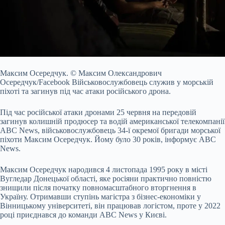
Максим Осередчук.
© Максим Олександрович
Осередчук/Facebook
Військовослужбовець служив у морській
піхоті та загинув під час атаки російського дрона.
Під час російської
атаки дронами 25 червня на передовій
загинув колишній продюсер та водій американської телекомпанії
ABC News, військовослужбовець 34-ї окремої бригади морської
піхоти Максим Осередчук. Йому було 30 років, інформує ABC
News.
Максим Осередчук народився 4 листопада 1995 року в місті
Вугледар Донецької області, яке росіяни практично повністю
знищили після початку повномасштабного вторгнення в
Україну. Отримавши ступінь магістра з бізнес-економіки у
Вінницькому університеті, він працював логістом, проте у 2022
році приєднався до команди ABC News у Києві.