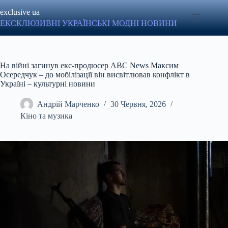
Перейти
exclusive ua
до
вмісту
ЕКСКЛЮЗИВНІ УКРАЇНСЬКІ МОДНІ НОВИНИ
На війні загинув екс-продюсер ABC News Максим
Осередчук – до мобілізації він висвітлював конфлікт в
Україні – культурні новини
Андрій Марченко
30 Червня, 2026
Кіно та музика